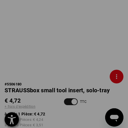
#
5506180
STRAUSSbox small tool insert, solo-tray
€ 4,72
TTC
+ frais d'expédition
à p. de 1 Pièce:
€ 4,72
à p. de 2 Pièces:
€ 4,24
à p. de 6 Pièces:
€ 3,51