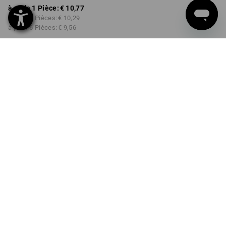
à p. de 1 Pièce:
€ 10,77
à p. de 2 Pièces:
€ 10,29
à p. de 6 Pièces:
€ 9,56
Délai de livraison est d'env.
3 à 5 jours ouvrables
COULEUR
noir / rouge
Remise sur quantité
à p. de 1 Pièce
à p. de 2 Pièces
à p. de 6 Pièces
Économies:
Économies:
Économies:
0
%/
Pièce
4
%/
Pièces
11
%/
Pièces
Pièce