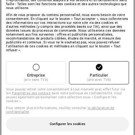
irréprochables, des contenus adaptés à vos besoins et un déroulement sans
faille - Telles sont les fonctions des cookies et des autres technologies que
nous utilisons.
Afin de vous proposer du contenu personnalisé, nous avons besoin de votre
consentement. En cliquant sur le bouton « Tout accepter », nous collecterons
des informations sur vos interactions sur notre site via des cookies et
d'autres méthodes (y compris des procédés basés sur l'IA), ainsi que des
données issues du processus de commande. Nous utiliserons ces données
notamment aux fins suivantes : offres et publicités personnalisées,
recommandations de produits ciblées, études de marché, et mesure des
publicités et contenus. Si vous ne le souhaitez pas, vous pouvez refuser
l'utilisation de ces cookies et méthodes en cliquant sur le bouton « Tout
refuser ».
Entreprise
Particulier
(prix sans TVA)
(prix avec TVA)
Vous pouvez retirer votre consentement à tout moment avec effet futur via
les
Paramètres des cookies
dans notre politique de confidentialité. Vous
pouvez également personnaliser votre sélection sous « Configurer les
cookies ».
Pour obtenir plus d'informations, veuillez consulter
la déclaration de
confidentialité
.
Configurer les cookies