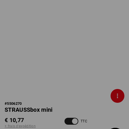
#
5506270
STRAUSSbox mini
€ 10,77
TTC
+ frais d'expédition