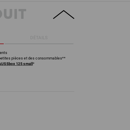
DUIT
DÉTAILS
ents
petites pièces et des consommables**
USSbox 125 small
*