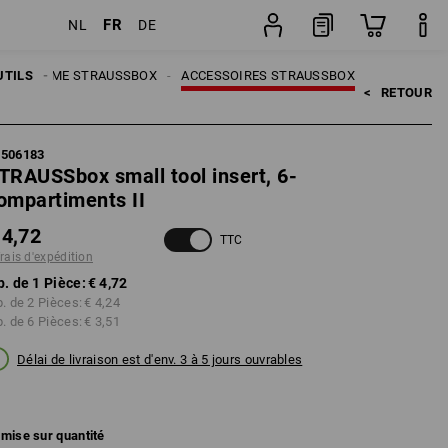
FR
NL
DE
Pièce
UTILS
SYSTÈME STRAUSSBOX
ACCESSOIRES STRAUSSBOX
<   
RETOUR
5506183
TRAUSSbox small tool insert, 6-
ompartiments II
 4,72
TTC
frais d'expédition
p. de 1 Pièce:
€ 4,72
p. de 2 Pièces:
€ 4,24
p. de 6 Pièces:
€ 3,51
Délai de livraison est d'env. 3 à 5 jours ouvrables
mise sur quantité