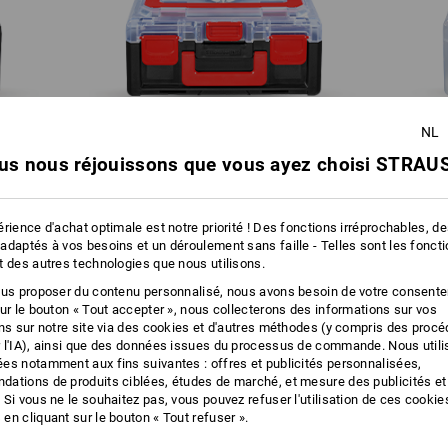
NL
us nous réjouissons que vous ayez choisi STRAUS
STRAUSSbox 125 small
rience d'achat optimale est notre priorité ! Des fonctions irréprochables, d
adaptés à vos besoins et un déroulement sans faille - Telles sont les fonct
t des autres technologies que nous utilisons.
ous proposer du contenu personnalisé, nous avons besoin de votre consent
GAIN DE PLACE ET ACCÈS OPTIMAL !
sur le bouton « Tout accepter », nous collecterons des informations sur vos
COMPACT ET CLAIR
ons sur notre site via des cookies et d'autres méthodes (y compris des proc
 l'IA), ainsi que des données issues du processus de commande. Nous util
es notamment aux fins suivantes : offres et publicités personnalisées,
ations de produits ciblées, études de marché, et mesure des publicités et
 Si vous ne le souhaitez pas, vous pouvez refuser l'utilisation de ces cookie
en cliquant sur le bouton « Tout refuser ».