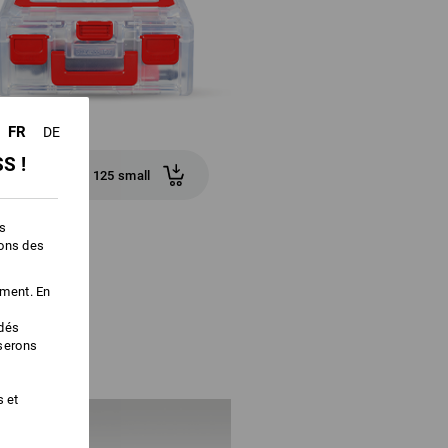
FR
DE
S !
STRAUSSbox 125 small
es
ions des
ement. En
édés
iserons
s et