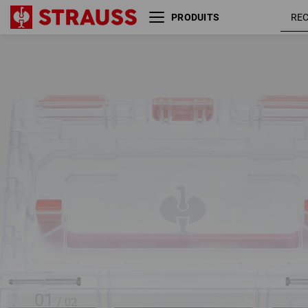
PRODUITS
STRAUSSbox small tool insert,
6-compartiments II
01
/
02