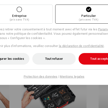
Entreprise
Particulier
(prix sans TVA)
(prix avec TVA)
ez retirer votre consentement à tout moment avec effet futur via les
Paramè
ans notre politique de confidentialité. Vous pouvez également personnaliser
 sous « Configurer les cookies ».
Ouvrir la STRAUSSbox 125 small
Le co
ir plus d'informations, veuillez consulter
la déclaration de confidentialité
.
gurer les cookies
Tout refuser
Tout accept
Protection des données
|
Mentions legales