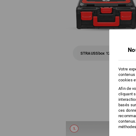
No
STRAUSSbox 125 small
Votre expé
contenus 
cookies e
Afin de v
cliquant 
interacti
basés sur
ces donné
recommand
contenus.
méthodes 