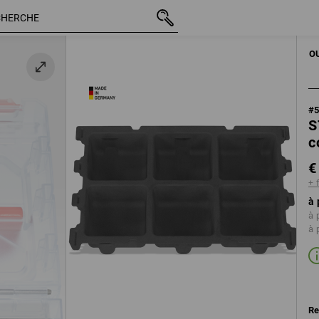
TTC
€ 4,72
+ frais d'expédition
OUTILS À MAIN
O
#
S
c
€
+ 
à 
à 
à 
Re