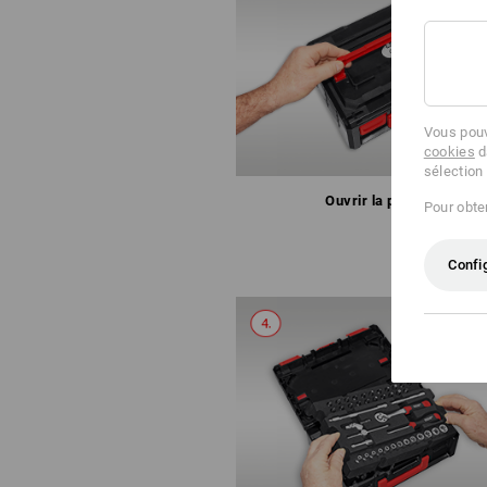
Vous pouv
cookies
d
sélection
Ouvrir la poignée
Pour obten
Confi