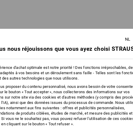
NL
us nous réjouissons que vous ayez choisi STRAUS
rience d'achat optimale est notre priorité ! Des fonctions irréprochables, d
adaptés à vos besoins et un déroulement sans faille - Telles sont les fonct
t des autres technologies que nous utilisons.
ous proposer du contenu personnalisé, nous avons besoin de votre consent
STRAUSSbox 125 small
sur le bouton « Tout accepter », nous collecterons des informations sur vos
ons sur notre site via des cookies et d'autres méthodes (y compris des proc
 l'IA), ainsi que des données issues du processus de commande. Nous util
es notamment aux fins suivantes : offres et publicités personnalisées,
ations de produits ciblées, études de marché, et mesure des publicités et
 Si vous ne le souhaitez pas, vous pouvez refuser l'utilisation de ces cookie
GAIN DE PLACE ET ACCÈS OPTIMAL !
en cliquant sur le bouton « Tout refuser ».