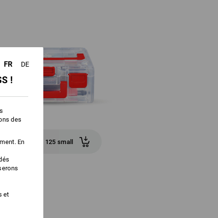
FR
DE
S !
es
ions des
ement. En
STRAUSSbox 125 small
édés
iserons
s et