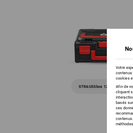
No
Votre expé
contenus 
cookies e
Afin de v
STRAUSSbox 125 small
cliquant 
interacti
basés sur
ces donné
recommand
contenus.
méthodes 