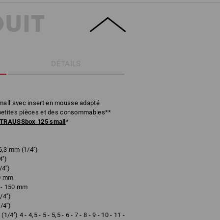
DUIT
DÉTAILS
all avec insert en mousse adapté
petites pièces et des consommables**
TRAUSSbox 125 small
*
6,3 mm (1/4'')
'')
4'')
00 mm
) - 150 mm
4'')
4'')
'') 4 - 4,5 - 5 - 5,5 - 6 - 7 - 8 - 9 - 10 - 11 -