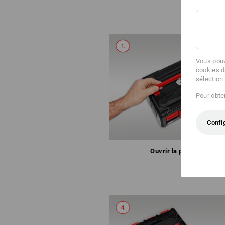
Vous pouv
cookies
d
sélection
Pour obten
Confi
Ouvrir la poignée