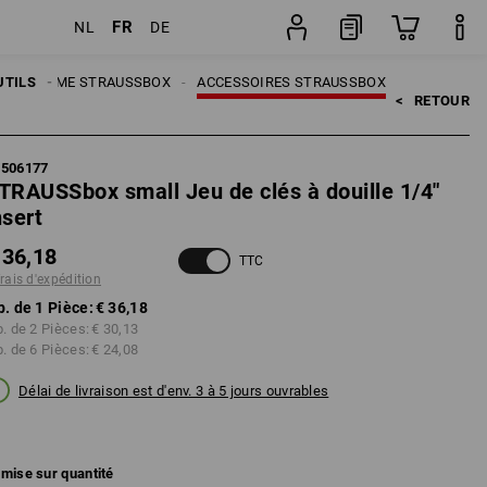
FR
NL
DE
Pièce
UTILS
SYSTÈME STRAUSSBOX
ACCESSOIRES STRAUSSBOX
<   
RETOUR
5506177
TRAUSSbox small Jeu de clés à douille 1/4"
nsert
 36,18
TTC
frais d'expédition
p. de 1 Pièce:
€ 36,18
p. de 2 Pièces:
€ 30,13
p. de 6 Pièces:
€ 24,08
Délai de livraison est d'env. 3 à 5 jours ouvrables
mise sur quantité