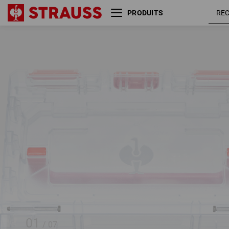
PRODUITS
STRAUSSbox small Jeu de
clés à douille 1/4" insert
01
/
07