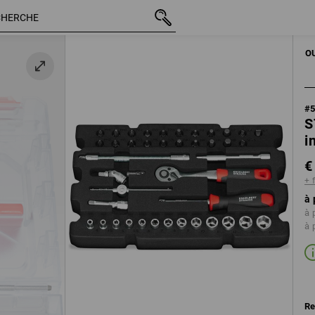
TTC
€ 36,18
+ frais d'expédition
OUTILS À MAIN
O
#
S
i
€
+ 
à 
à 
à 
Re