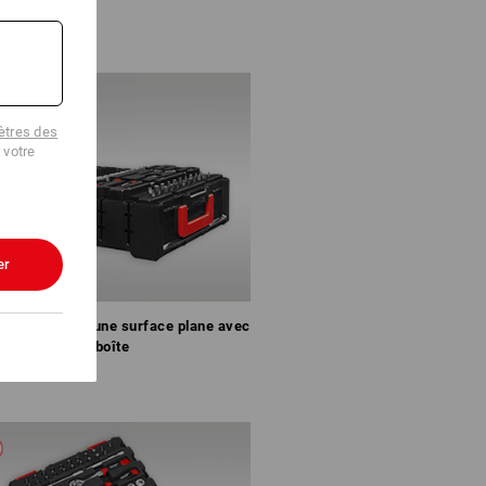
tres des
 votre
er
uvercle forme une surface plane avec
la boîte