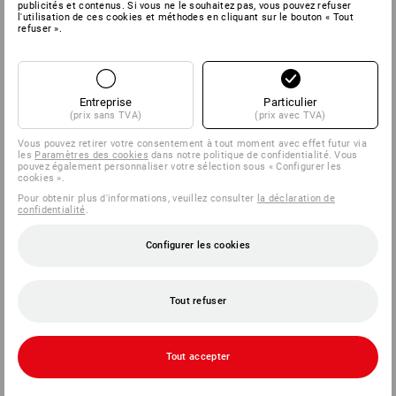
publicités et contenus. Si vous ne le souhaitez pas, vous pouvez refuser
l'utilisation de ces cookies et méthodes en cliquant sur le bouton « Tout
refuser ».
Entreprise
Particulier
(prix sans TVA)
(prix avec TVA)
Vous pouvez retirer votre consentement à tout moment avec effet futur via
les
Paramètres des cookies
dans notre politique de confidentialité. Vous
pouvez également personnaliser votre sélection sous « Configurer les
cookies ».
Pour obtenir plus d'informations, veuillez consulter
la déclaration de
confidentialité
.
Configurer les cookies
Tout refuser
Tout accepter