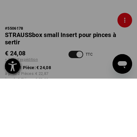
#
5506178
STRAUSSbox small Insert pour pinces à
sertir
€ 24,08
TTC
+ frais d'expédition
à p. de 1 Pièce:
€ 24,08
à p. de 2 Pièces:
€ 22,87
à p. de 6 Pièces:
€ 21,66
Délai de livraison est d'env.
3 à 5 jours ouvrables
Remise sur quantité
à p. de 1 Pièce
à p. de 2 Pièces
à p. de 6 Pièces
Économies:
Économies:
Économies:
0
%/
Pièce
5
%/
Pièces
10
%/
Pièces