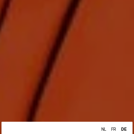
DE
NL
FR