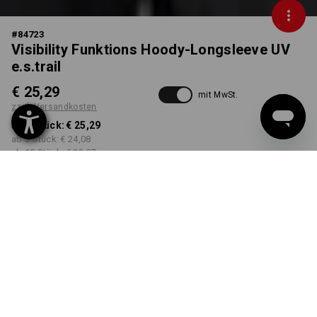
#
84723
Visibility Funktions Hoody-Longsleeve UV
e.s.trail
€ 25,29
mit MwSt.
zzgl. Versandkosten
ab 1 Stück:
€ 25,29
ab 3 Stück:
€ 24,08
ab 10 Stück:
€ 22,87
Lieferbar ab ca. KW 48
FARBE
GRÖSSE
S
wählen
wählen
warnorange / schwarz
Mengenrabatt