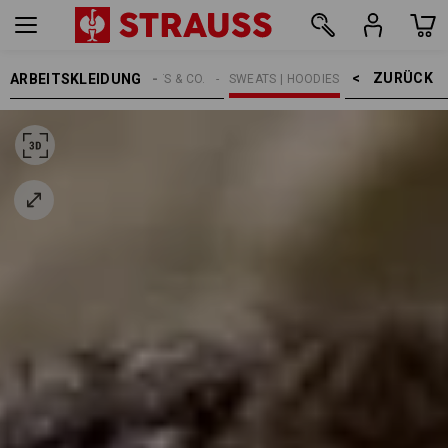
ZURÜCK    >
ARBEITSKLEIDUNG
HERREN
SHIRTS & CO.
SWEATS | HOODIES