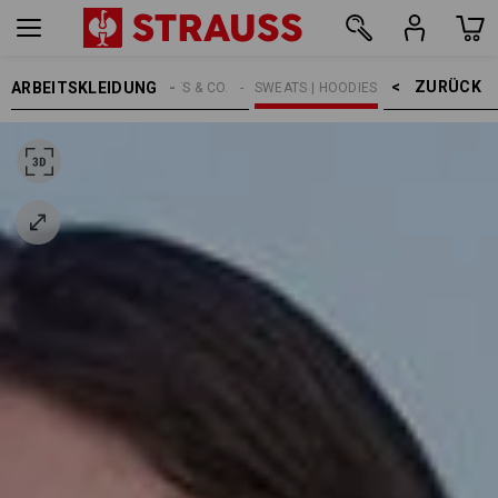
ZURÜCK    >
ARBEITSKLEIDUNG
DAMEN
SHIRTS & CO.
SWEATS | HOODIES