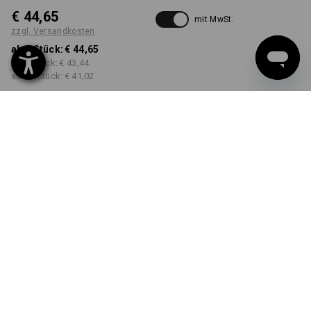
€ 44,65
mit MwSt.
zzgl. Versandkosten
ab 1 Stück:
€ 44,65
ab 3 Stück:
€ 43,44
ab 10 Stück:
€ 41,02
Lieferzeit ca. 3-5 Werktage
FARBE
GRÖSSE
XS
wählen
wählen
opalgrau vintage
Mengenrabatt
ab 1 Stück
ab 3 Stück
ab 10 Stück
Ersparnis:
Ersparnis:
Ersparnis:
0
%/
Stück
3
%/
Stück
8
%/
Stück