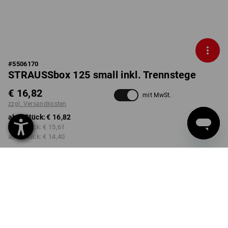
#
5506170
STRAUSSbox 125 small inkl. Trennstege
€ 16,82
mit MwSt.
zzgl. Versandkosten
ab 1 Stück:
€ 16,82
ab 2 Stück:
€ 15,61
ab 6 Stück:
€ 14,40
Nicht lieferbar
FARBE
wählen
schwarz