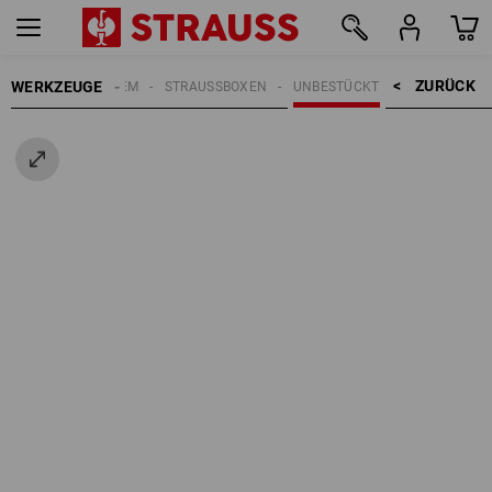
ZURÜCK    >
WERKZEUGE
STRAUSSBOX SYSTEM
STRAUSSBOXEN
UNBESTÜCKT