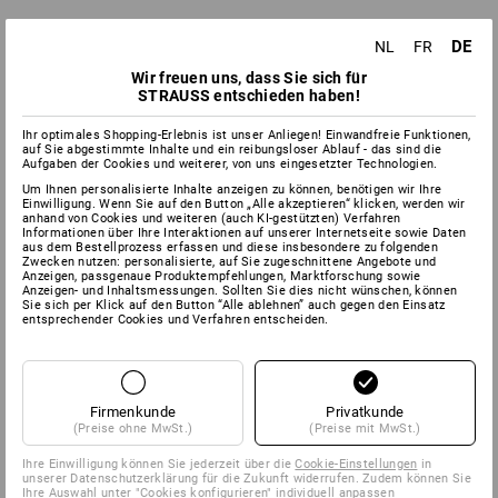
DE
NL
FR
Wir freuen uns, dass Sie sich für
STRAUSS entschieden haben!
Ihr optimales Shopping-Erlebnis ist unser Anliegen! Einwandfreie Funktionen,
auf Sie abgestimmte Inhalte und ein reibungsloser Ablauf - das sind die
Aufgaben der Cookies und weiterer, von uns eingesetzter Technologien.
Um Ihnen personalisierte Inhalte anzeigen zu können, benötigen wir Ihre
Einwilligung. Wenn Sie auf den Button „Alle akzeptieren“ klicken, werden wir
anhand von Cookies und weiteren (auch KI-gestützten) Verfahren
Informationen über Ihre Interaktionen auf unserer Internetseite sowie Daten
aus dem Bestellprozess erfassen und diese insbesondere zu folgenden
Zwecken nutzen: personalisierte, auf Sie zugeschnittene Angebote und
Anzeigen, passgenaue Produktempfehlungen, Marktforschung sowie
Anzeigen- und Inhaltsmessungen. Sollten Sie dies nicht wünschen, können
Sie sich per Klick auf den Button “Alle ablehnen” auch gegen den Einsatz
entsprechender Cookies und Verfahren entscheiden.
Firmenkunde
Privatkunde
(Preise ohne MwSt.)
(Preise mit MwSt.)
Ihre Einwilligung können Sie jederzeit über die
Cookie-Einstellungen
in
unserer Datenschutzerklärung für die Zukunft widerrufen. Zudem können Sie
Ihre Auswahl unter "Cookies konfigurieren" individuell anpassen