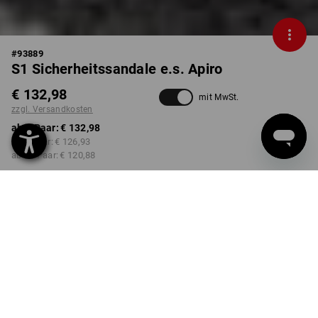
#
93889
S1 Sicherheitssandale e.s. Apiro
€ 132,98
mit MwSt.
zzgl. Versandkosten
ab 1 Paar:
€ 132,98
ab 3 Paar:
€ 126,93
ab 10 Paar:
€ 120,88
Lieferzeit ca. 3-5 Werktage
FARBE
GRÖSSE
41
wählen
schwarz
Mengenrabatt