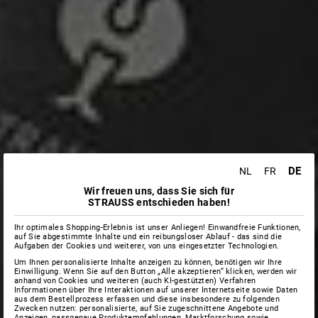
DE
NL
FR
Wir freuen uns, dass Sie sich für
STRAUSS entschieden haben!
Ihr optimales Shopping-Erlebnis ist unser Anliegen! Einwandfreie Funktionen,
auf Sie abgestimmte Inhalte und ein reibungsloser Ablauf - das sind die
Aufgaben der Cookies und weiterer, von uns eingesetzter Technologien.
Um Ihnen personalisierte Inhalte anzeigen zu können, benötigen wir Ihre
Einwilligung. Wenn Sie auf den Button „Alle akzeptieren“ klicken, werden wir
anhand von Cookies und weiteren (auch KI-gestützten) Verfahren
Informationen über Ihre Interaktionen auf unserer Internetseite sowie Daten
aus dem Bestellprozess erfassen und diese insbesondere zu folgenden
Zwecken nutzen: personalisierte, auf Sie zugeschnittene Angebote und
Anzeigen, passgenaue Produktempfehlungen, Marktforschung sowie