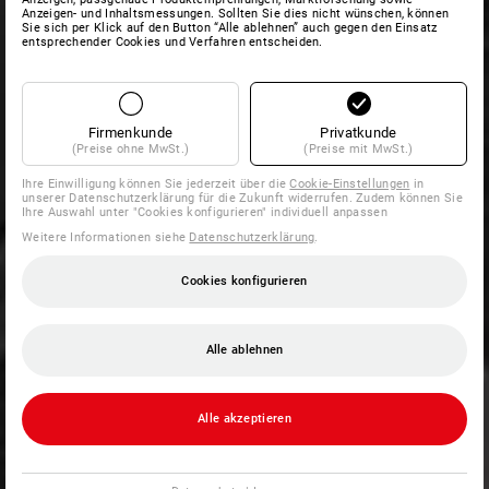
Anzeigen- und Inhaltsmessungen. Sollten Sie dies nicht wünschen, können
Sie sich per Klick auf den Button “Alle ablehnen” auch gegen den Einsatz
entsprechender Cookies und Verfahren entscheiden.
Firmenkunde
Privatkunde
(Preise ohne MwSt.)
(Preise mit MwSt.)
Ihre Einwilligung können Sie jederzeit über die
Cookie-Einstellungen
in
unserer Datenschutzerklärung für die Zukunft widerrufen. Zudem können Sie
Ihre Auswahl unter "Cookies konfigurieren" individuell anpassen
Weitere Informationen siehe
Datenschutzerklärung
.
Cookies konfigurieren
Alle ablehnen
Alle akzeptieren