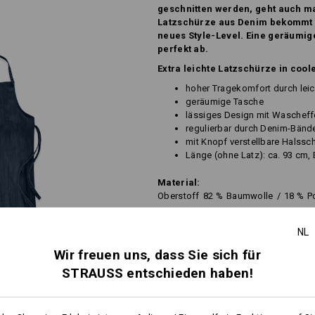
geschnitten werden, geht auch ma
Latzschürze aus Denim bekommt 
neues Style-Level. Eine geräumi
perfekt ab.
Extra leichte Latzschürze in cool
hoher Tragekomfort durch leic
geräumige Tasche
lässiges Design mit Wascheff
regulierbar durch Denim-Bände
mit Knopf verstellbare Halssc
Länge (ohne Latz): ca. 93 cm, 
Material:
Oberstoff
82
%
Baumwolle
/
18
%
P
Pflegehinweise:
NL
Maschinenwäsche 60 °C
Wir freuen uns, dass Sie sich für
Trocknen im Trockner schonen
STRAUSS entschieden haben!
Nicht trockenreinigen