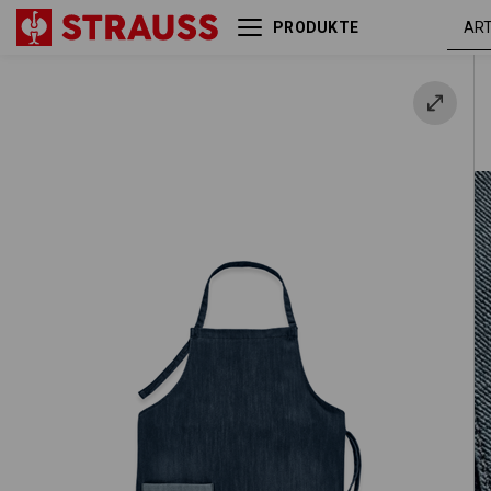
PRODUKTE
e.s. Latzschürze denim lang