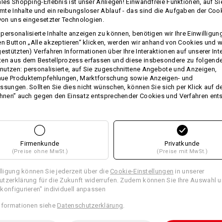
ales Shopping-Erlebnis ist unser Anliegen! Einwandfreie Funktionen, auf Si
te Inhalte und ein reibungsloser Ablauf - das sind die Aufgaben der Coo
 von uns eingesetzter Technologien.
personalisierte Inhalte anzeigen zu können, benötigen wir Ihre Einwilligu
Personalisierung:
en Button „Alle akzeptieren“ klicken, werden wir anhand von Cookies und w
mehr
gestützten) Verfahren Informationen über Ihre Interaktionen auf unserer Int
ten aus dem Bestellprozess erfassen und diese insbesondere zu folgend
Selbst gestalten
utzen: personalisierte, auf Sie zugeschnittene Angebote und Anzeigen,
TCH
ue Produktempfehlungen, Marktforschung sowie Anzeigen- und
ssungen. Sollten Sie dies nicht wünschen, können Sie sich per Klick auf d
ehnen” auch gegen den Einsatz entsprechender Cookies und Verfahren ent
Firmenkunde
Privatkunde
(Preise ohne MwSt.)
(Preise mit MwSt.)
illigung können Sie jederzeit über die
Cookie-Einstellungen
in unserer
ight
e.s. 5-Pocket-Stretch-Jeans, slim
tzerklärung für die Zukunft widerrufen. Zudem können Sie Ihre Auswahl u
konfigurieren" individuell anpassen
nformationen siehe
Datenschutzerklärung
.