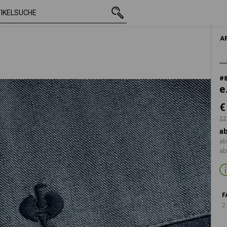
mit MwSt.
€ 15,61
mediumwashed
zzgl. Versandkosten
A
#
e
€
zz
ab
ab
ab
F
2