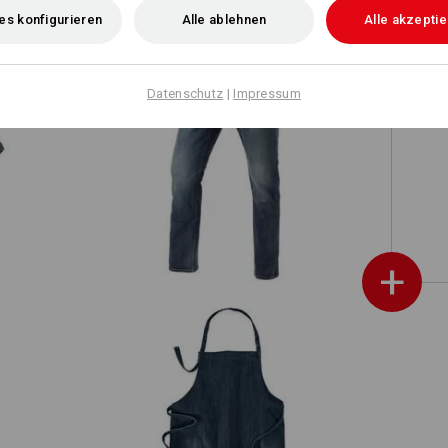
es konfigurieren
Alle ablehnen
Alle akzepti
Datenschutz
|
Impressum
e.s. 5-Pocket-Stretch-Jeans mit
Zollstocktasche
+
e.s. Latzschürze denim kurz