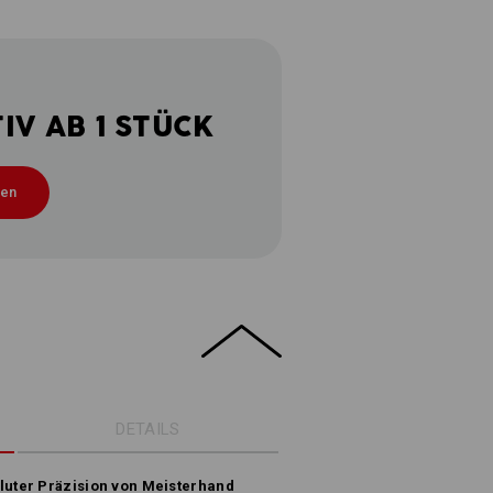
V AB 1 STÜCK
ten
DETAILS
luter Präzision von Meisterhand