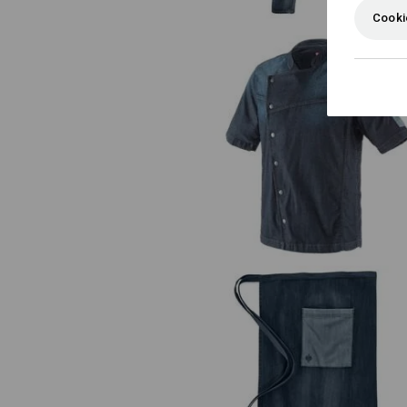
Cooki
e.s. Kochjacke denim
e.s. Vorbinder denim