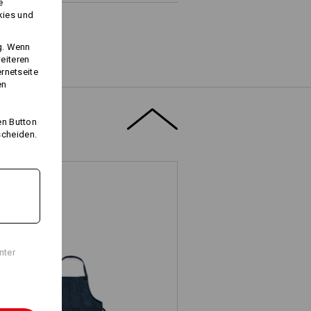
e
kies und
ng. Wenn
eiteren
ernetseite
en
Logoservice
en Button
scheiden.
nter