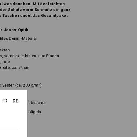
l was daneben. Mit der leichten
der Schutz vorm Schmutz ein ganz
ge Tasche rundet das Gesamtpaket
er Jeans-Optik
htes Denim-Material
ekten
r, vorne oder hinten zum Binden
hlaufe
Breite: ca. 74 cm
olyester
(ca. 280 g/m²)
DE
FR
Nicht bleichen
d
Kalt bügeln