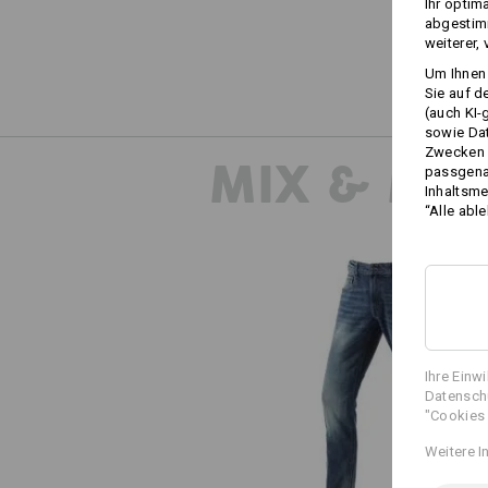
Ihr optim
abgestimm
weiterer,
Um Ihnen 
Sie auf d
(auch KI-
sowie Da
Zwecken n
MIX & MA
passgena
Inhaltsme
“Alle abl
Ihre Einw
e.s. 5-Pocket-Stretch-Jeans, stra
Datenschu
"Cookies 
Weitere I