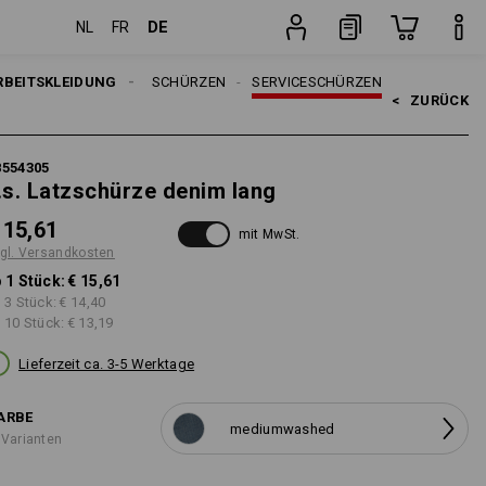
DE
NL
FR
Stück
RBEITSKLEIDUNG
DAMEN
SCHÜRZEN
SERVICESCHÜRZEN
<   
ZURÜCK
8554305
.s. Latzschürze denim lang
 15,61
mit MwSt.
gl. Versandkosten
 1 Stück:
€ 15,61
 3 Stück:
€ 14,40
 10 Stück:
€ 13,19
Lieferzeit ca. 3-5 Werktage
ARBE
mediumwashed
 Varianten