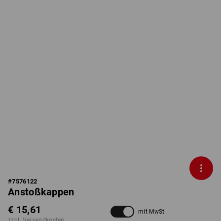
#
7576122
Anstoßkappen
€ 15,61
mit MwSt.
zzgl. Versandkosten