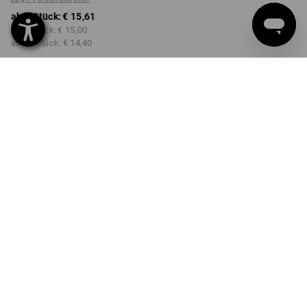
ab 1 Stück:
€ 15,61
ab 5 Stück:
€ 15,00
ab 20 Stück:
€ 14,40
Lieferzeit ca. 3-5 Werktage
FARBE
wählen
schwarz
Mengenrabatt
ab 1 Stück
ab 5 Stück
ab 20 Stück
Ersparnis:
Ersparnis:
Ersparnis:
0
%/
Stück
4
%/
Stück
8
%/
Stück
Stück