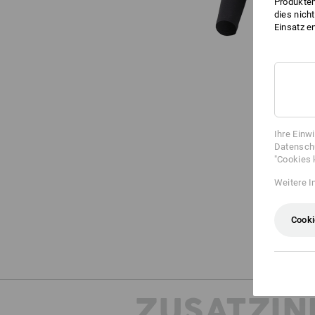
Produktem
dies nich
Einsatz e
Ihre Einw
Datenschu
"Cookies 
Weitere I
Cooki
ZUSATZIN