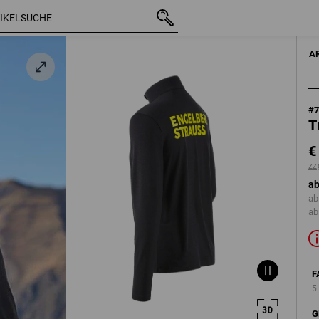
mit MwSt.
€ 70,79
S
zzgl. Versandkosten
A
#
T
€
zz
ab
ab
ab
F
5
G