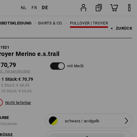
DE
NL
FR
Stück
RBEITSKLEIDUNG
HERREN
SHIRTS & CO.
PULLOVER | TROYER
<   
ZURÜCK
71521
royer Merino e.s.trail
 70,79
mit MwSt.
gl. Versandkosten
 1 Stück:
€ 70,79
 3 Stück:
€ 68,85
 10 Stück:
€ 66,43
Nicht lieferbar
ARBE
schwarz / acidgelb
 Varianten
RÖSSE