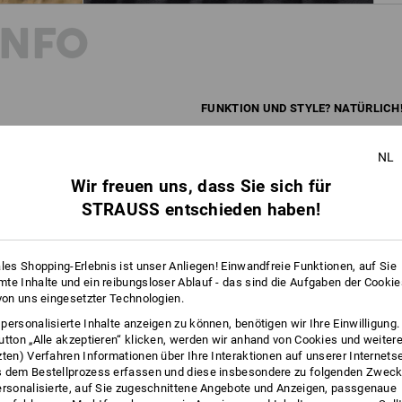
INFO
FUNKTION UND STYLE? NATÜRLICH
Der Troyer Merino hat natürliche Sup
Körpertemperatur regulieren, schnel
NL
werden ihm diese von der feinen Meri
Wir freuen uns, dass Sie sich für
e.s.trail zudem besonders leicht und 
gepaart mit einem sportlichen Style: F
STRAUSS entschieden haben!
BESCHREIBUNG
D
ales Shopping-Erlebnis ist unser Anliegen! Einwandfreie Funktionen, auf Sie
te Inhalte und ein reibungsloser Ablauf - das sind die Aufgaben der Cooki
 von uns eingesetzter Technologien.
Aus hochwertiger, geruchshemmende
personalisierte Inhalte anzeigen zu können, benötigen wir Ihre Einwilligung
angenehm leichter, wärmender
utton „Alle akzeptieren“ klicken, werden wir anhand von Cookies und weiter
aus leistungsstarker Naturfase
zten) Verfahren Informationen über Ihre Interaktionen auf unserer Internets
geruchshemmend, atmungsakti
 dem Bestellprozess erfassen und diese insbesondere zu folgenden Zwec
super weich, natürlich elastis
ersonalisierte, auf Sie zugeschnittene Angebote und Anzeigen, passgenaue
Stehkragen mit Reißverschlus