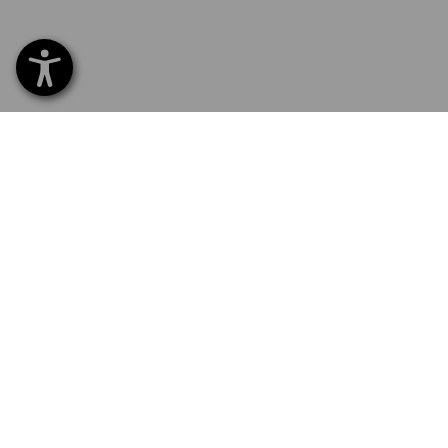
SERVICE 02 400 27 64
SERV
Hom
Liefe
NEWSLETTER-ANMELDUNG
Umta
Beza
SPRACHAUSWAHL
Kata
Logo
DE
NL
FR
News