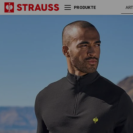
PRODUKTE
schwarz /
Troyer Merino e.s.trail
acidgelb