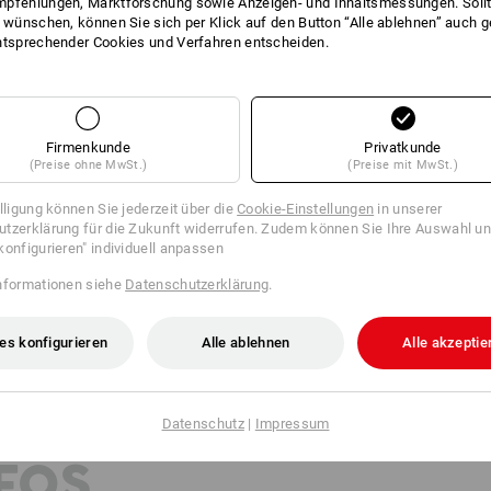
pfehlungen, Marktforschung sowie Anzeigen- und Inhaltsmessungen. Sollt
t wünschen, können Sie sich per Klick auf den Button “Alle ablehnen” auch 
Material:
ntsprechender Cookies und Verfahren entscheiden.
Oberstoff
100
%
Wolle
(ca. 200 g/m²
Pflegehinweise:
Maschinenwäsche 40 °C
Pflegeleicht
Firmenkunde
Privatkunde
Trocknen im Trockner schonen
(Preise ohne MwSt.)
(Preise mit MwSt.)
Nicht trockenreinigen
illigung können Sie jederzeit über die
Cookie-Einstellungen
in unserer
tzerklärung für die Zukunft widerrufen. Zudem können Sie Ihre Auswahl un
konfigurieren" individuell anpassen
nformationen siehe
Datenschutzerklärung
.
Basisschicht
es konfigurieren
Alle ablehnen
Alle akzeptie
Datenschutz
|
Impressum
FOS