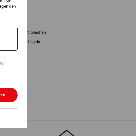
en Sie
gegen den
)
Nicht bleichen
d
Kalt bügeln
ter
ren