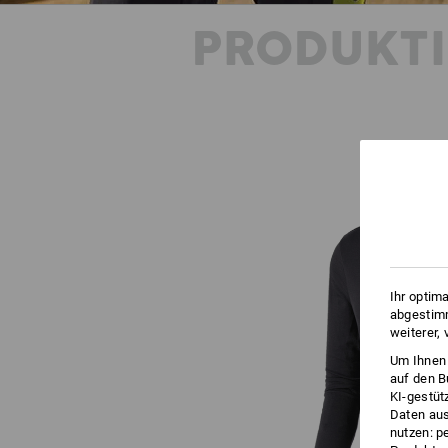
PRODUKT
Ihr optim
abgestimm
weiterer,
Um Ihnen 
auf den B
KI-gestüt
Daten aus
nutzen: p