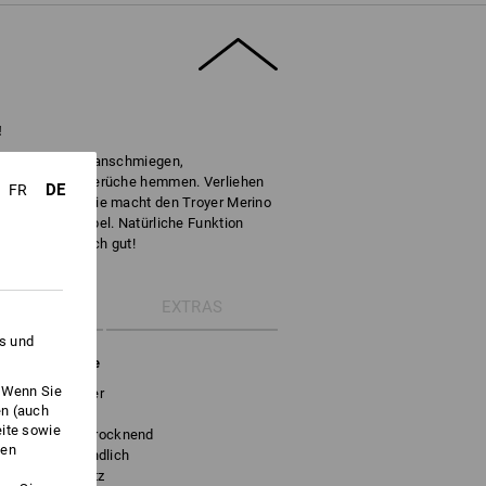
!
erkräfte: weich anschmiegen,
l trocknen und Gerüche hemmen. Verliehen
DE
FR
no-Wollfaser. Sie macht den Troyer Merino
angenehm flexibel. Natürliche Funktion
ast übernatürlich gut!
ETAILS
EXTRAS
es und
r Merino-Wolle
. Wenn Sie
 Langarm-Troyer
en (auch
r
eite sowie
v und schnelltrocknend
ken
ch und hautfreundlich
s und Kinnschutz