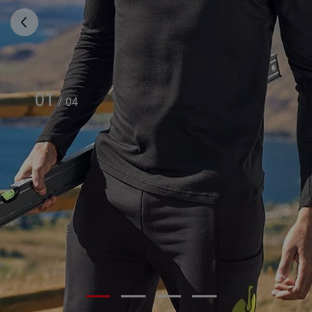
01
/
04