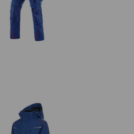
undhose e.s.motion 2020 Winter,
Herren