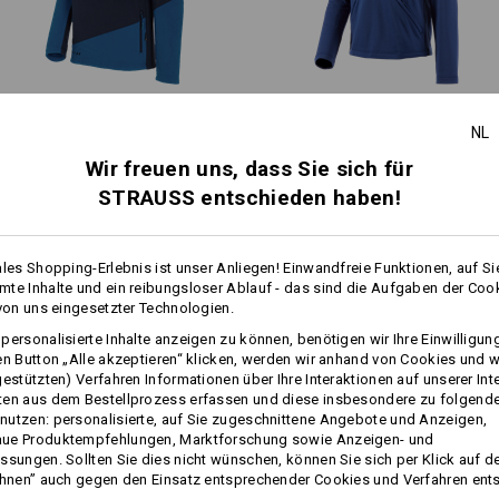
Wärmeschicht
Fleece Troyer e.s.​motion 2020
Funktions­-Troyer thermo
NL
stretch e.s.​concrete
Wir freuen uns, dass Sie sich für
STRAUSS entschieden haben!
Personalisierung:
Gleiche Features:
Gleiche Features:
Selbst gestalten
ales Shopping-Erlebnis ist unser Anliegen! Einwandfreie Funktionen, auf Si
te Inhalte und ein reibungsloser Ablauf - das sind die Aufgaben der Coo
 von uns eingesetzter Technologien.
13
13
personalisierte Inhalte anzeigen zu können, benötigen wir Ihre Einwilligu
en Button „Alle akzeptieren“ klicken, werden wir anhand von Cookies und w
gestützten) Verfahren Informationen über Ihre Interaktionen auf unserer Int
ten aus dem Bestellprozess erfassen und diese insbesondere zu folgend
+3 weitere Features
+2 weitere Features
utzen: personalisierte, auf Sie zugeschnittene Angebote und Anzeigen,
ue Produktempfehlungen, Marktforschung sowie Anzeigen- und
ssungen. Sollten Sie dies nicht wünschen, können Sie sich per Klick auf d
ehnen” auch gegen den Einsatz entsprechender Cookies und Verfahren ent