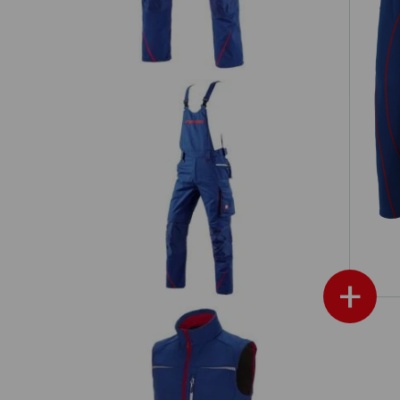
on
Latzhose e.s.motion 2020
+