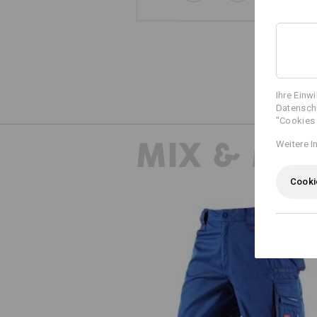
Ihre Einw
Datenschu
"Cookies 
MIX & MA
Weitere I
Cooki
Short e.s.motion 2020