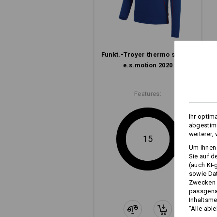
Funkt.-Troyer thermo stretch
e.s.​motion 2020
Features:
Ihr optim
abgestimm
weiterer,
15
Um Ihnen 
Sie auf d
(auch KI-
sowie Da
Zwecken n
passgena
Inhaltsme
“Alle abl