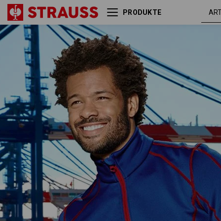
PRODUKTE
Funkt.-Troyer thermo
kornblau
stretch e.s.motion 2020
/ feuerro