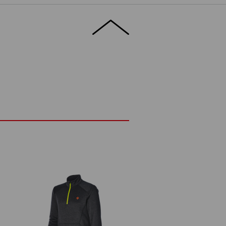
edrigsten Temperaturen angenehm warm,
 und maximal flexibel. Damit eignet sich
 als Wärmeschicht und kann bequem unter
as bei voller Bewegungsfreiheit.
ETAILS
EXTRAS
 Temperaturen
nk Stretch-Anteil
®
knend durch FIBERtwin
thermo stretch
e
s und Kinnschutz
than
(ca. 265 g/m²)
Nicht bleichen
d
Kalt bügeln