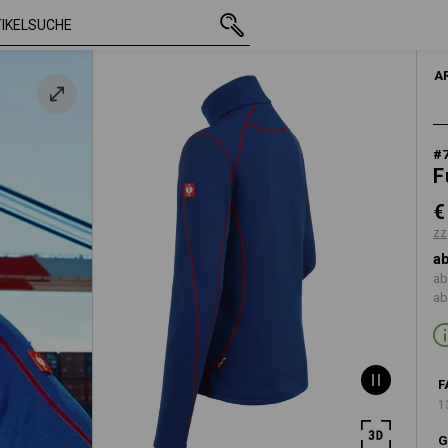
mit MwSt.
€ 43,44
S
t
zzgl. Versandkos
A
#
F
€
zz
ab
ab
ab
F
1
G