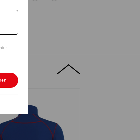
nter
eren