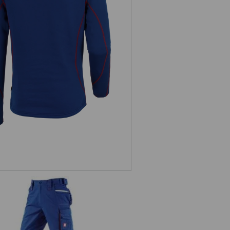
Funkt.-Troyer thermo stretch
e.s.motion 2020