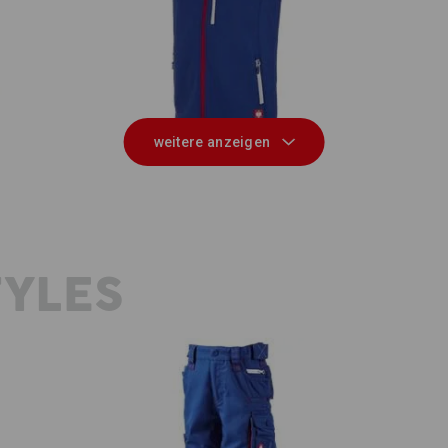
B
0
Softshell Weste e.s.motion 2020
weitere anzeigen
YLES