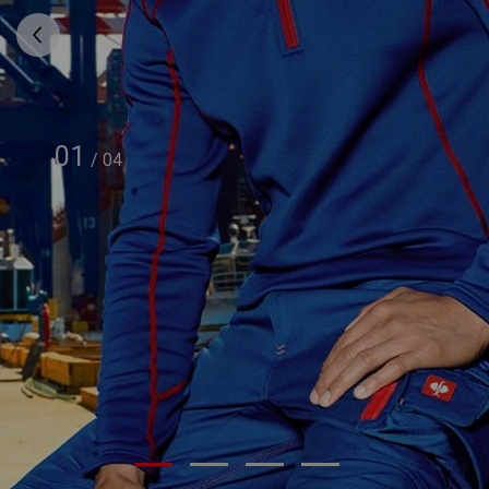
01
/
04