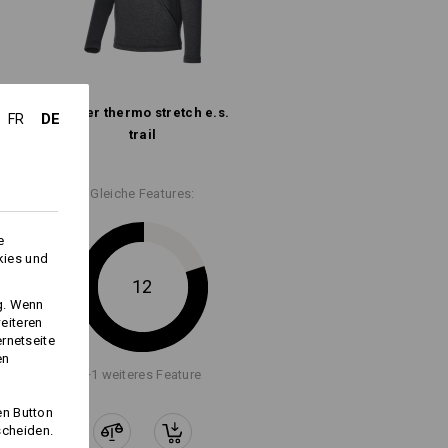
Troyer thermo stretch e.s.​
DE
FR
trail
Gleiche Features:
Logoservice
e
kies und
12
ng. Wenn
eiteren
ernetseite
en
+1 weiteres Feature
en Button
scheiden.