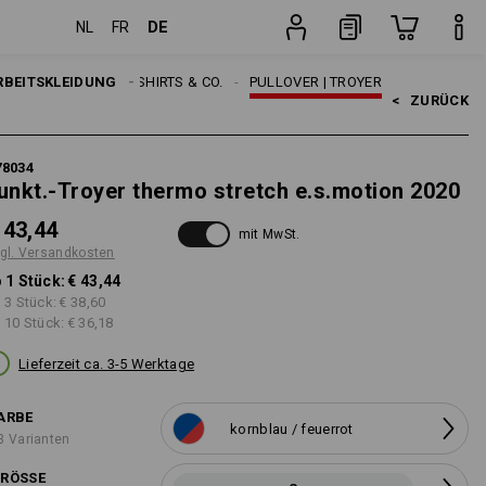
DE
NL
FR
ten
Stück
RBEITSKLEIDUNG
HERREN
SHIRTS & CO.
PULLOVER | TROYER
<   
ZURÜCK
78034
unkt.-Troyer thermo stretch e.s.motion 2020
 43,44
mit MwSt.
gl. Versandkosten
 1 Stück:
€ 43,44
 3 Stück:
€ 38,60
 10 Stück:
€ 36,18
Lieferzeit ca. 3-5 Werktage
ARBE
kornblau / feuerrot
3 Varianten
RÖSSE