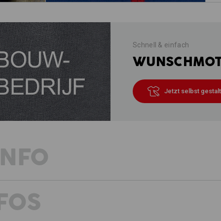
Schnell & einfach
WUNSCHMOTI
Jetzt selbst gestal
INFO
FOS
WÄRMESPENDER MIT STRETCH-K
Der sportliche Funktions-Troyer therm
Schutzschild gegen Kälte. Dank dem