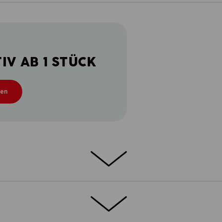
V AB 1 STÜCK
ten
OMFORT
o stretch e.s.motion 2020 ist ein echter
®
 Hochleistungsmaterial FIBERtwin
thermo