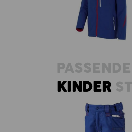
Softshelljacke e.s.motion 202
PASSENDE
KINDER
ST