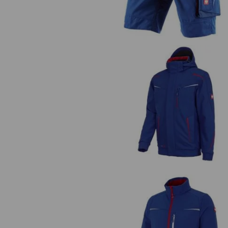
Winter Softshelljacke e.s.moti
2020, Herren