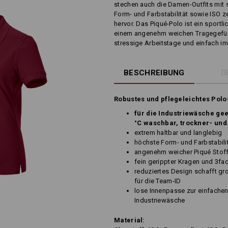
stechen auch die Damen-Outfits mit
Form- und Farbstabilität sowie ISO ze
hervor. Das Piqué-Polo ist ein sportli
einem angenehm weichen Tragegefühl 
stressige Arbeitstage und einfach im
BESCHREIBUNG
D
Robustes und pflegeleichtes Polo
für die Industriewäsche gee
°C waschbar, trockner- und
extrem haltbar und langlebig
höchste Form- und Farbstabil
angenehm weicher Piqué Stof
fein gerippter Kragen und 3fa
reduziertes Design schafft gro
für die Team-ID
lose Innenpasse zur einfachen
Industriewäsche
Material: