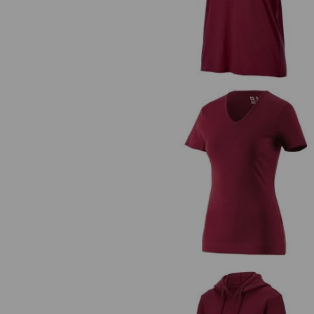
e.s. T-Shirt cotton V-Neck, Dam