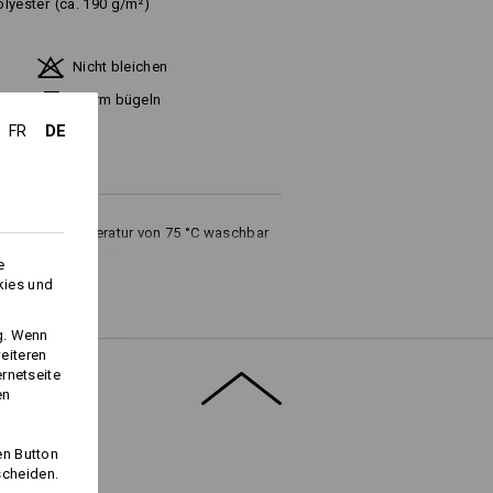
olyester
(ca. 190 g/m²)
Nicht bleichen
Warm bügeln
DE
FR
iner Waschtemperatur von 75 °C waschbar
ltswäsche empfehlen wir eine
e
kies und
ng. Wenn
eiteren
ernetseite
en
Logoservice
en Button
scheiden.