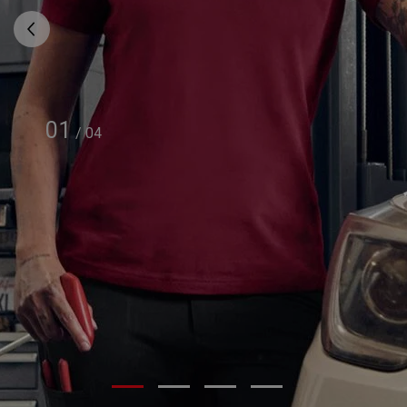
01
/
04