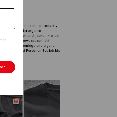
R
IS
inste Detail durchdacht: e.s.industry
eren Herausforderungen in
ats, Arbeitshosen und -jacken – alles
nter
 geprüft und bewusst schlicht
el Platz für Firmenlogo und eigene
r alle – vom Zwei-Personen-Betrieb bis
eren