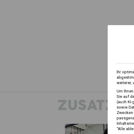
Ihr optim
abgestimm
weiterer,
Um Ihnen 
Sie auf d
ZUSATZIN
(auch KI-
sowie Da
Zwecken n
passgena
Inhaltsme
“Alle abl