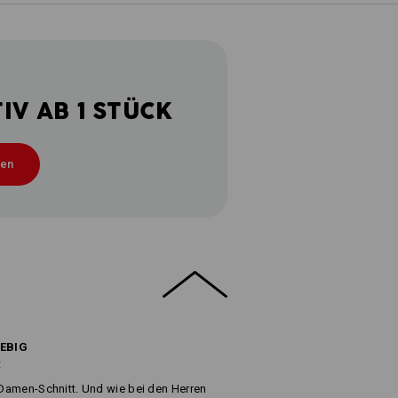
V AB 1 STÜCK
ten
LEBIG
t
m Damen-Schnitt. Und wie bei den Herren