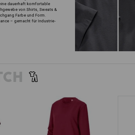
eine dauerhaft komfortable
chgewebe von Shirts, Sweats &
schgang Farbe und Form.
ance – gemacht für Industrie-
TCH
Sweatshirt e.s.industry, Damen