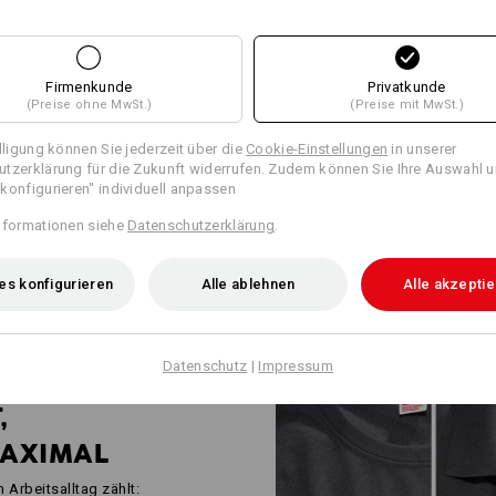
WORKWEAR FÜ
INDUSTRIEPROF
Firmenkunde
Privatkunde
(Preise ohne MwSt.)
(Preise mit MwSt.)
Robust, funktional & bis ins kle
ist die Antwort auf die besond
illigung können Sie jederzeit über die
Cookie-Einstellungen
in unserer
Industriebetrieben. Shirts, Swe
tzerklärung für die Zukunft widerrufen. Zudem können Sie Ihre Auswahl u
nach ISO 15797 Industriewäsche
konfigurieren" individuell anpassen
gehalten. Wenig Nähte, dafür vi
Designs. Ein starker Auftritt fü
nformationen siehe
Datenschutzerklärung
.
zum Großunternehmen.
es konfigurieren
Alle ablehnen
Alle akzepti
Datenschutz
|
Impressum
,
AXIMAL
m Arbeitsalltag zählt: