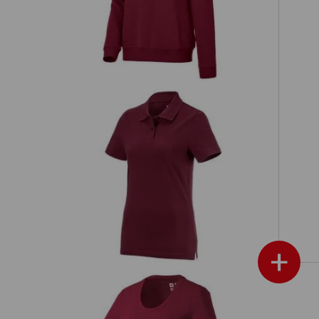
en
e.s. Polo-Shirt cotton, Damen
+