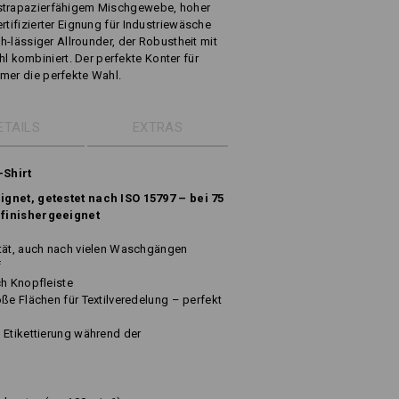
 strapazierfähigem Mischgewebe, hoher
rtifizierter Eignung für Industriewäsche
ch-lässiger Allrounder, der Robustheit mit
kombiniert. Der perfekte Konter für
mer die perfekte Wahl.
ETAILS
EXTRAS
-Shirt
ignet, getestet nach ISO 15797 – bei 75
 finishergeeignet
ität, auch nach vielen Waschgängen
f
ch Knopfleiste
ße Flächen für Textilveredelung – perfekt
 Etikettierung während der