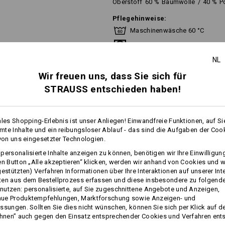
Oberstoff
60
%
Baumwolle
/
40
%
P
Pflegehinweise:
Maschinenwäsche 60 °C
Trocknen im Trockner
NL
Nicht trockenreinigen
Wir freuen uns, dass Sie sich für
STRAUSS entschieden haben!
Dieses Kleidungsstück ist bis zur e
(industrielle Reinigung). Für Hausha
ales Shopping-Erlebnis ist unser Anliegen! Einwandfreie Funktionen, auf Si
Waschtemperatur von 60 °C.
te Inhalte und ein reibungsloser Ablauf - das sind die Aufgaben der Coo
mehr
 von uns eingesetzter Technologien.
personalisierte Inhalte anzeigen zu können, benötigen wir Ihre Einwilligu
en Button „Alle akzeptieren“ klicken, werden wir anhand von Cookies und w
FOS
Personalisierung:
gestützten) Verfahren Informationen über Ihre Interaktionen auf unserer Int
ten aus dem Bestellprozess erfassen und diese insbesondere zu folgend
utzen: personalisierte, auf Sie zugeschnittene Angebote und Anzeigen,
Selbst gestalten
ue Produktempfehlungen, Marktforschung sowie Anzeigen- und
ssungen. Sollten Sie dies nicht wünschen, können Sie sich per Klick auf d
ehnen” auch gegen den Einsatz entsprechender Cookies und Verfahren ent