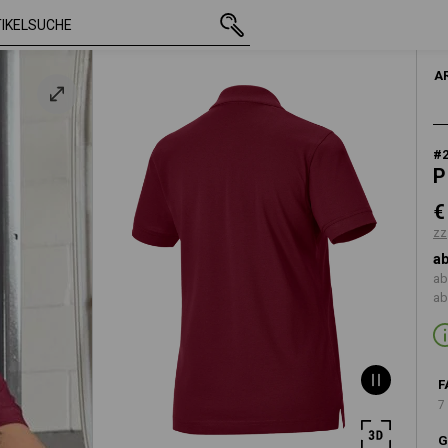
mit MwSt.
€ 18,03
S
aux
zzgl. Versandkost
A
#
P
€
zz
ab
ab
ab
F
7
G