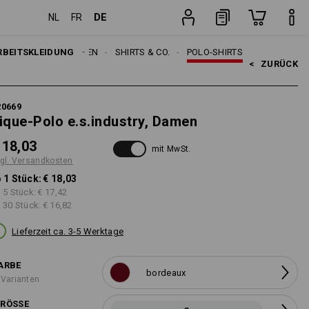
DE
NL
FR
en
Stück
RBEITSKLEIDUNG
DAMEN
SHIRTS & CO.
POLO-SHIRTS
<   
ZURÜCK
20669
ique-Polo e.s.industry, Damen
 18,03
mit MwSt.
gl. Versandkosten
 1 Stück:
€ 18,03
 5 Stück:
€ 17,42
 30 Stück:
€ 16,82
Lieferzeit ca. 3-5 Werktage
ARBE
bordeaux
 Varianten
RÖSSE