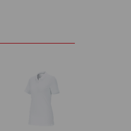
 besonders luftigem Komfort. Die weiche
s, sie sorgt auch für weniger
mit für eine gute Luftzirkulation und
ht – perfekt für Höchstleistungen bei
DETAILS
em und elegantem Piqué-Material
0 g/m²)
Nicht bleichen
d
Kalt bügeln