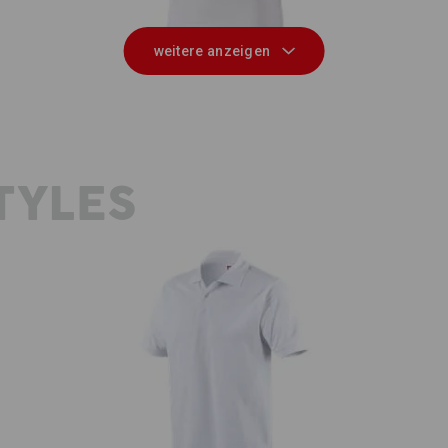
weitere anzeigen
TYLES
e.s. Polo-Shirt cotton