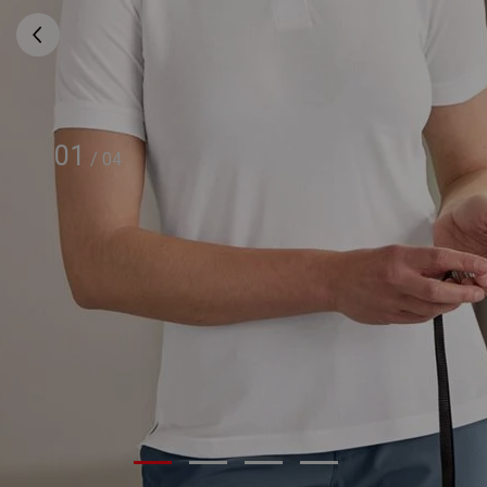
01
/
04