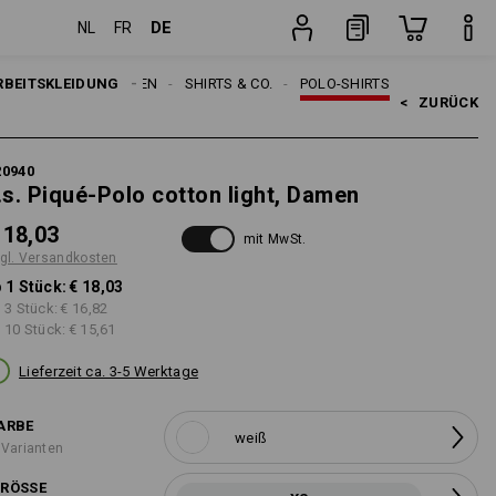
DE
NL
FR
Stück
RBEITSKLEIDUNG
DAMEN
SHIRTS & CO.
POLO-SHIRTS
<   
ZURÜCK
20940
.s. Piqué-Polo cotton light, Damen
 18,03
mit MwSt.
gl. Versandkosten
 1 Stück:
€ 18,03
 3 Stück:
€ 16,82
 10 Stück:
€ 15,61
Lieferzeit ca. 3-5 Werktage
ARBE
weiß
 Varianten
RÖSSE