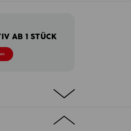
V AB 1 STÜCK
ten
É-MATERIAL – 100 % BAUMWOLLE –
as bequeme e.s. Piqué-Polo cotton light