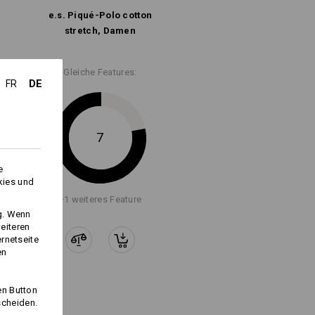
e.s. Piqué-Polo cotton
stretch, Damen
Gleiche Features:
DE
FR
Logoservice
7
e
kies und
+1 weiteres Feature
ng. Wenn
eiteren
ernetseite
en
en Button
scheiden.