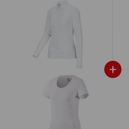
Business Bluse e.s.comfort, langarm
+
n,
e.
e.s. T-Shirt cotton stretch, Damen