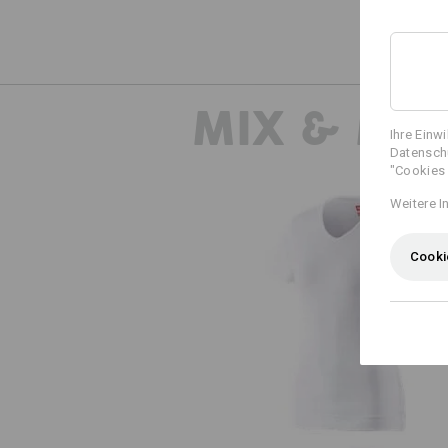
MIX & MA
Ihre Einw
Datenschu
"Cookies 
Weitere I
Cooki
e.s. T-Shirt cotton V-Neck, Dam