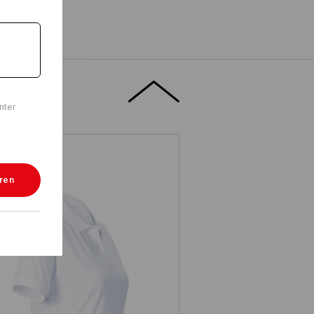
nter
eren
s. Piqué-Polo cotton light, Damen