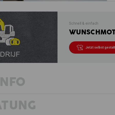
Schnell & einfach
WUNSCHMOTI
Jetzt selbst gestal
INFO
ATUNG
EXTRA LEICHT – ELEGANTES PIQU
NORMALE PASSFORM
Sportlicher Klassiker in Top-Form: D