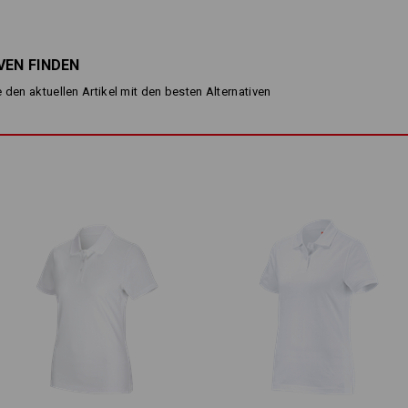
punktet mit extra wenig Gewicht und
Piqué-Struktur sieht nicht nur edel au
Berührungspunkte mit der Haut und da
einen angenehm kühlenden Effekt.
VEN FINDEN
Leicht, leichter, Piqué Cotton lig
 den aktuellen Artikel mit den besten Alternativen
sommerlichen Temperaturen!
BESCHREIBUNG
normale Passform
aus angenehm leichtem, weich
aus hochwertiger Baumwolle
2-fach Knopfleiste
Material:
Oberstoff
100
%
Baumwolle
(ca. 15
Pflegehinweise:
Maschinenwäsche 40 °C
Trocknen im Trockner schonen
Nicht trockenreinigen