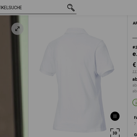
mit MwSt.
€ 18,03
XS
ß
zzgl. Versandkosten
A
#
e
€
zz
ab
ab
ab
F
7
G