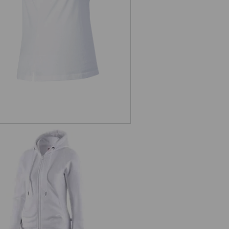
s. Hoody-Sweatjacke poly cotton,
Damen