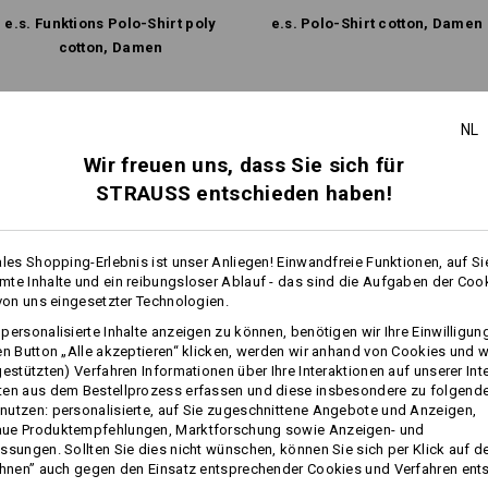
e.s. Funktions­ Polo-Shirt poly
e.s. Polo-Shirt cotton, Damen
cotton, Damen
Gleiche Features:
Gleiche Features:
NL
Personalisierung:
Wir freuen uns, dass Sie sich für
STRAUSS entschieden haben!
Selbst gestalten
7
7
ales Shopping-Erlebnis ist unser Anliegen! Einwandfreie Funktionen, auf Si
te Inhalte und ein reibungsloser Ablauf - das sind die Aufgaben der Coo
 von uns eingesetzter Technologien.
+3 weitere Features
+1 weiteres Feature
personalisierte Inhalte anzeigen zu können, benötigen wir Ihre Einwilligu
en Button „Alle akzeptieren“ klicken, werden wir anhand von Cookies und w
gestützten) Verfahren Informationen über Ihre Interaktionen auf unserer Int
ten aus dem Bestellprozess erfassen und diese insbesondere zu folgend
utzen: personalisierte, auf Sie zugeschnittene Angebote und Anzeigen,
ue Produktempfehlungen, Marktforschung sowie Anzeigen- und
ssungen. Sollten Sie dies nicht wünschen, können Sie sich per Klick auf d
ehnen” auch gegen den Einsatz entsprechender Cookies und Verfahren ent
Alle Details vergleichen