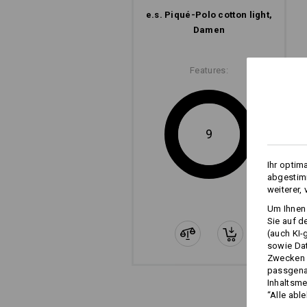
e.s. Piqué-Polo cotton light,
Damen
Features:
9
Ihr optim
abgestimm
weiterer,
Um Ihnen 
Sie auf d
(auch KI-
sowie Da
Zwecken n
passgena
Inhaltsme
“Alle abl