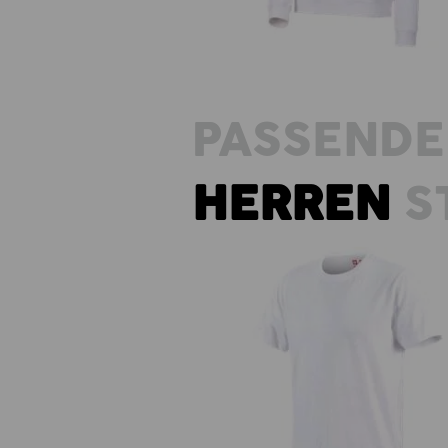
PASSENDE
HERREN
S
e.s. T-Shirt cotton