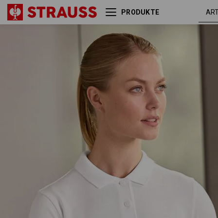
PRODUKTE
e.s. Piqué-Polo cotton light,
wei
Damen