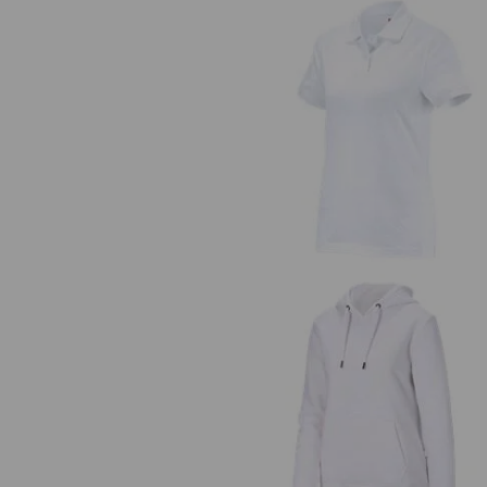
e.s. Polo-Shirt cotton, Damen
e.s. Hoody-Sweatshirt poly cotto
Damen