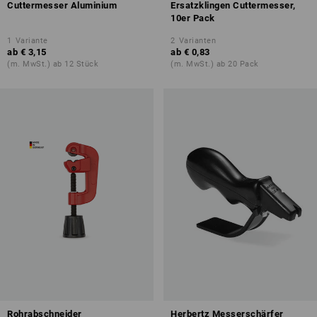
Cuttermesser Aluminium
Ersatzklingen Cuttermesser,
10er Pack
1
Variante
2
Varianten
ab
€ 3,15
ab
€ 0,83
(m. MwSt.) ab 12 Stück
(m. MwSt.) ab 20 Pack
Rohrabschneider
Herbertz Messerschärfer