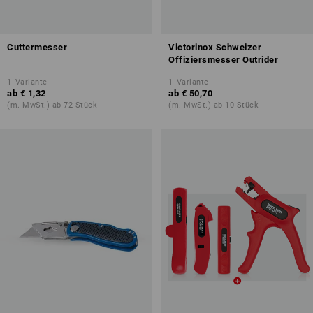
Cuttermesser
Victorinox Schweizer
Offiziersmesser Outrider
1
Variante
1
Variante
ab
€ 1,32
ab
€ 50,70
(m. MwSt.) ab 72 Stück
(m. MwSt.) ab 10 Stück