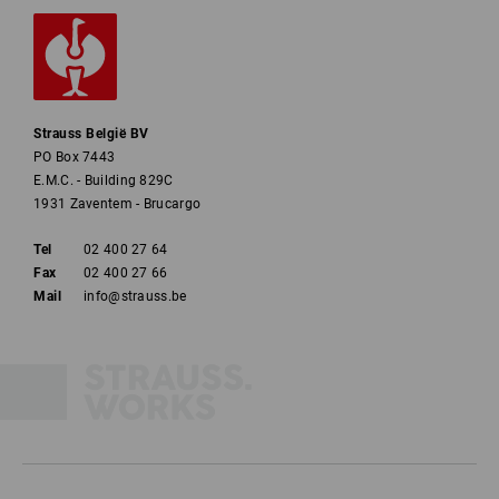
Strauss België BV
PO Box 7443
E.M.C. - Building 829C
1931 Zaventem - Brucargo
Tel
02 400 27 64
Fax
02 400 27 66
Mail
info@strauss.be