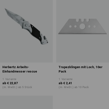
Herbertz Arbeits-
Trapezklingen mit Loch, 10er
Einhandmesser rescue
Pack
1
Variante
1
Variante
ab
€ 22,87
ab
€ 2,41
(m. MwSt.) ab 5 Stück
(m. MwSt.) ab 10 Pack