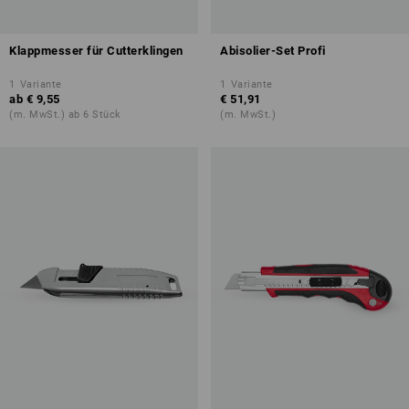
Klappmesser für Cutterklingen
Abisolier-Set Profi
1
Variante
1
Variante
ab
€ 9,55
€ 51,91
(m. MwSt.) ab 6 Stück
(m. MwSt.)