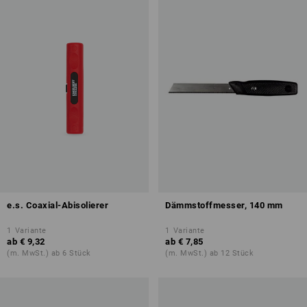
e.s. Coaxial-Abisolierer
Dämmstoffmesser, 140 mm
1
Variante
1
Variante
ab
€ 9,32
ab
€ 7,85
(m. MwSt.) ab 6 Stück
(m. MwSt.) ab 12 Stück