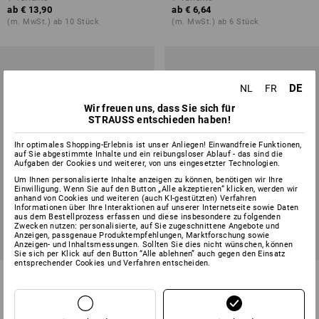
ab
€ 13,90
ab
€ 6,64
(m. MwSt.) ab 10 Stück
(m. MwSt.) ab 6 Stück
DE
NL
FR
Wir freuen uns, dass Sie sich für
STRAUSS entschieden haben!
Ihr optimales Shopping-Erlebnis ist unser Anliegen! Einwandfreie Funktionen,
auf Sie abgestimmte Inhalte und ein reibungsloser Ablauf - das sind die
Aufgaben der Cookies und weiterer, von uns eingesetzter Technologien.
Um Ihnen personalisierte Inhalte anzeigen zu können, benötigen wir Ihre
Einwilligung. Wenn Sie auf den Button „Alle akzeptieren“ klicken, werden wir
anhand von Cookies und weiteren (auch KI-gestützten) Verfahren
Informationen über Ihre Interaktionen auf unserer Internetseite sowie Daten
aus dem Bestellprozess erfassen und diese insbesondere zu folgenden
Zwecken nutzen: personalisierte, auf Sie zugeschnittene Angebote und
Anzeigen, passgenaue Produktempfehlungen, Marktforschung sowie
Anzeigen- und Inhaltsmessungen. Sollten Sie dies nicht wünschen, können
Sie sich per Klick auf den Button “Alle ablehnen” auch gegen den Einsatz
entsprechender Cookies und Verfahren entscheiden.
Cuttermesser Pro, 9 mm
Hakenklingen, 10er Pack
1
Variante
1
Variante
ab
€ 2,77
ab
€ 3,38