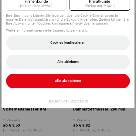
Firmenkunde
Privatkunde
(m. MwSt.) ab 12 Stück
(m. MwSt.) ab 10 Pack
(Preise ohne MwSt.)
(Preise mit MwSt.)
Ihre Einwilligung können Sie jederzeit über die
Cookie-Einstellungen
in
unserer Datenschutzerklärung für die Zukunft widerrufen. Zudem können Sie
Ihre Auswahl unter "Cookies konfigurieren" individuell anpassen
Weitere Informationen siehe
Datenschutzerklärung
.
Cookies konfigurieren
Alle ablehnen
Alle akzeptieren
Datenschutz
|
Impressum
Sicherheitsmesser KM
Dämmstoffmesser, 280 mm
1
Variante
1
Variante
ab
€ 3,50
ab
€ 8,82
(m. MwSt.) ab 12 Stück
(m. MwSt.) ab 6 Stück