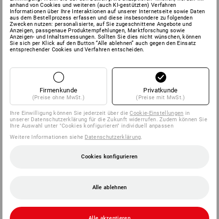
anhand von Cookies und weiteren (auch KI-gestützten) Verfahren
Informationen über Ihre Interaktionen auf unserer Internetseite sowie Daten
aus dem Bestellprozess erfassen und diese insbesondere zu folgenden
Zwecken nutzen: personalisierte, auf Sie zugeschnittene Angebote und
Anzeigen, passgenaue Produktempfehlungen, Marktforschung sowie
Anzeigen- und Inhaltsmessungen. Sollten Sie dies nicht wünschen, können
Sie sich per Klick auf den Button “Alle ablehnen” auch gegen den Einsatz
entsprechender Cookies und Verfahren entscheiden.
Firmenkunde
Privatkunde
(Preise ohne MwSt.)
(Preise mit MwSt.)
Ihre Einwilligung können Sie jederzeit über die
Cookie-Einstellungen
in
unserer Datenschutzerklärung für die Zukunft widerrufen. Zudem können Sie
Ihre Auswahl unter "Cookies konfigurieren" individuell anpassen
Weitere Informationen siehe
Datenschutzerklärung
.
Cookies konfigurieren
Alle ablehnen
Alle akzeptieren