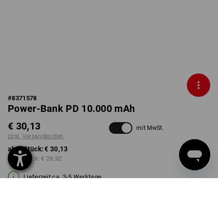
#
8371578
Power-Bank PD 10.000 mAh
€ 30,13
mit MwSt.
zzgl. Versandkosten
ab 1 Stück:
€ 30,13
ab 3 Stück:
€ 28,92
Lieferzeit ca. 3-5 Werktage
Mengenrabatt