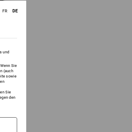
DE
FR
es und
. Wenn Sie
en (auch
eite sowie
ken
1
Variante
en Sie
gegen den