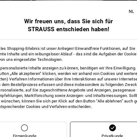
NL
Wir freuen uns, dass Sie sich für
STRAUSS entschieden haben!
ales Shopping-Erlebnis ist unser Anliegen! Einwandfreie Funktionen, auf Sie
NEU
te Inhalte und ein reibungsloser Ablauf - das sind die Aufgaben der Cooki
 von uns eingesetzter Technologien.
rät Comfort Multi
Power-Bank PD 10.000 mAh
personalisierte Inhalte anzeigen zu können, benötigen wir Ihre Einwilligung
utton „Alle akzeptieren“ klicken, werden wir anhand von Cookies und weiter
zten) Verfahren Informationen über Ihre Interaktionen auf unserer Internets
ab
€ 28,92
 dem Bestellprozess erfassen und diese insbesondere zu folgenden Zwec
 6 Stück
1
Variante
(m. MwSt.) ab 3 Stück
ersonalisierte, auf Sie zugeschnittene Angebote und Anzeigen, passgenaue
pfehlungen, Marktforschung sowie Anzeigen- und Inhaltsmessungen. Sollt
t wünschen, können Sie sich per Klick auf den Button “Alle ablehnen” auch 
Sie haben sich bereits 3 von 3 Artikeln angesehen.
ntsprechender Cookies und Verfahren entscheiden.
Firmenkunde
Privatkunde