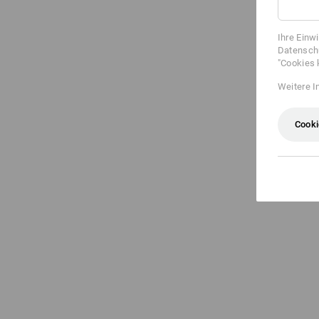
Ihre Einw
Datenschu
"Cookies 
Weitere I
Cooki