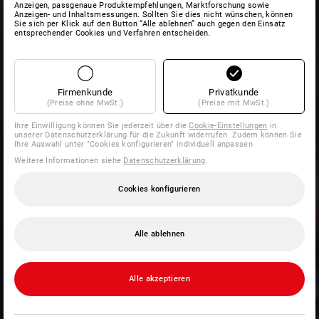
Anzeigen, passgenaue Produktempfehlungen, Marktforschung sowie
Anzeigen- und Inhaltsmessungen. Sollten Sie dies nicht wünschen, können
Sie sich per Klick auf den Button “Alle ablehnen” auch gegen den Einsatz
entsprechender Cookies und Verfahren entscheiden.
Firmenkunde
Privatkunde
(Preise ohne MwSt.)
(Preise mit MwSt.)
Ihre Einwilligung können Sie jederzeit über die
Cookie-Einstellungen
in
unserer Datenschutzerklärung für die Zukunft widerrufen. Zudem können Sie
Ihre Auswahl unter "Cookies konfigurieren" individuell anpassen
Weitere Informationen siehe
Datenschutzerklärung
.
Cookies konfigurieren
Alle ablehnen
Alle akzeptieren