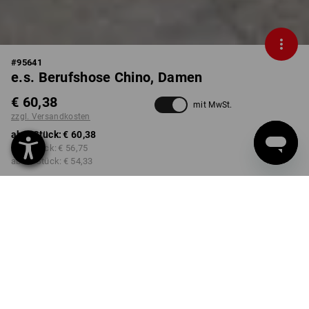
#
95641
e.s. Berufshose Chino, Damen
€ 60,38
mit MwSt.
zzgl. Versandkosten
ab 1 Stück:
€ 60,38
ab 3 Stück:
€ 56,75
ab 10 Stück:
€ 54,33
Lieferzeit ca. 3-5 Werktage
FARBE
GRÖSSE
34
wählen
wählen
schwarz