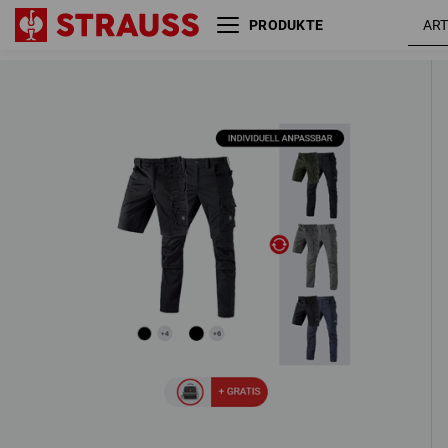
PRODUKTE
HERREN-SET: Bundhose + Short
e.s.motion ten
3 Artikel