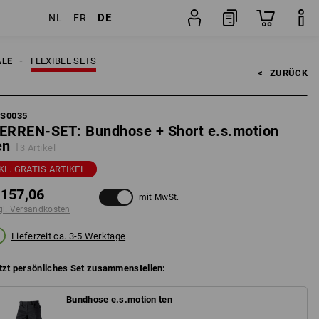
DE
NL
FR
sten
Set
ALE
FLEXIBLE SETS
<   
ZURÜCK
FS0035
ERREN-SET: Bundhose + Short e.s.motion
en
3 Artikel
KL. GRATIS ARTIKEL
 157,06
mit MwSt.
gl. Versandkosten
Lieferzeit ca. 3-5 Werktage
tzt persönliches Set zusammenstellen:
Bundhose e.s.motion ten