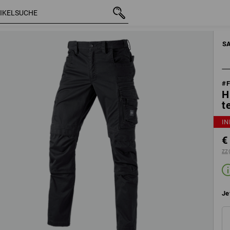
mit MwSt.
€ 157,06
Set-Bestandteile ändern
zzgl. Versandko
S
#
H
t
IN
€
zz
Je