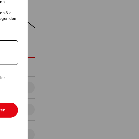
ken
en Sie
gegen den
ter
Details
Details
ren
Details