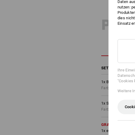
Daten aus
nutzen: p
Produktem
PRO
dies nich
Einsatz e
SET BESTEHEND 
Ihre Einw
Datenschu
"Cookies 
1
x
Bundhose e.s.m
Farbe: oxidschwarz,
Weitere I
1
x
Short e.s.motio
Cooki
Farbe: oxidschwarz,
GRATIS
1
x
e.s. Lunchbag