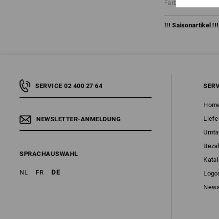
Farbe: anthrazit/pl
!!! Saisonartikel !
SERVICE 02 400 27 64
SERV
Hom
Liefe
NEWSLETTER-ANMELDUNG
Umta
Beza
SPRACHAUSWAHL
Kata
DE
NL
FR
Logo
News