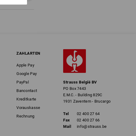
ZAHLARTEN
Apple Pay
Google Pay
PayPal
Strauss België BV
PO Box 7443
Bancontact
E.M.C. - Building 829C
Kreditkarte
1931 Zaventem - Brucargo
Vorauskasse
Tel
02 400 27 64
Rechnung
Fax
02 400 27 66
Mail
info@strauss.be