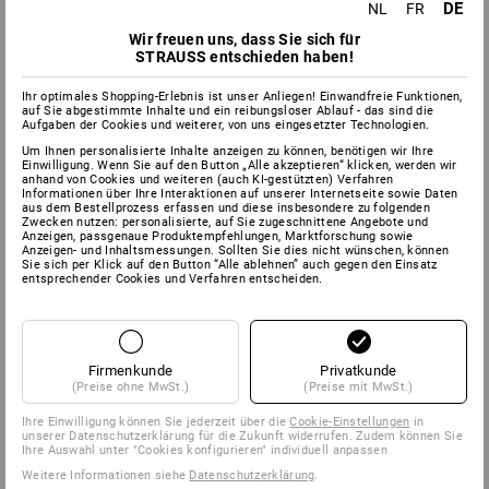
DE
NL
FR
Wir freuen uns, dass Sie sich für
STRAUSS entschieden haben!
Ihr optimales Shopping-Erlebnis ist unser Anliegen! Einwandfreie Funktionen,
auf Sie abgestimmte Inhalte und ein reibungsloser Ablauf - das sind die
Aufgaben der Cookies und weiterer, von uns eingesetzter Technologien.
Um Ihnen personalisierte Inhalte anzeigen zu können, benötigen wir Ihre
Einwilligung. Wenn Sie auf den Button „Alle akzeptieren“ klicken, werden wir
anhand von Cookies und weiteren (auch KI-gestützten) Verfahren
Informationen über Ihre Interaktionen auf unserer Internetseite sowie Daten
aus dem Bestellprozess erfassen und diese insbesondere zu folgenden
Zwecken nutzen: personalisierte, auf Sie zugeschnittene Angebote und
Anzeigen, passgenaue Produktempfehlungen, Marktforschung sowie
Anzeigen- und Inhaltsmessungen. Sollten Sie dies nicht wünschen, können
Sie sich per Klick auf den Button “Alle ablehnen” auch gegen den Einsatz
entsprechender Cookies und Verfahren entscheiden.
Firmenkunde
Privatkunde
(Preise ohne MwSt.)
(Preise mit MwSt.)
Ihre Einwilligung können Sie jederzeit über die
Cookie-Einstellungen
in
unserer Datenschutzerklärung für die Zukunft widerrufen. Zudem können Sie
Ihre Auswahl unter "Cookies konfigurieren" individuell anpassen
Weitere Informationen siehe
Datenschutzerklärung
.