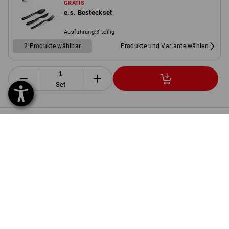
GRATIS
e.s. Besteckset
Ausführung
:
3-teilig
2 Produkte wählbar
Produkte und Variante wählen
Set
PRODUKTINFO
BESCHREIBUNG
SET BESTEHEND AUS:
1
x
Bundhose e.s.motion 2020
Details
Farbe: schwarz/warngelb/warnorange, Größe: 38