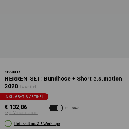
#
FS0017
HERREN-SET: Bundhose + Short e.s.motion
2020
4 Artikel
INKL. GRATIS ARTIKEL
€ 132,86
mit MwSt.
zzgl. Versandkosten
Lieferzeit ca. 3-5 Werktage