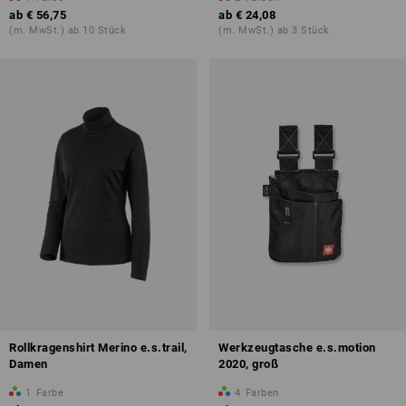
ab
€ 56,75
ab
€ 24,08
(m. MwSt.) ab 10 Stück
(m. MwSt.) ab 3 Stück
Rollkragenshirt Merino e.s.trail,
Werkzeugtasche e.s.motion
Damen
2020, groß
1
Farbe
4
Farben