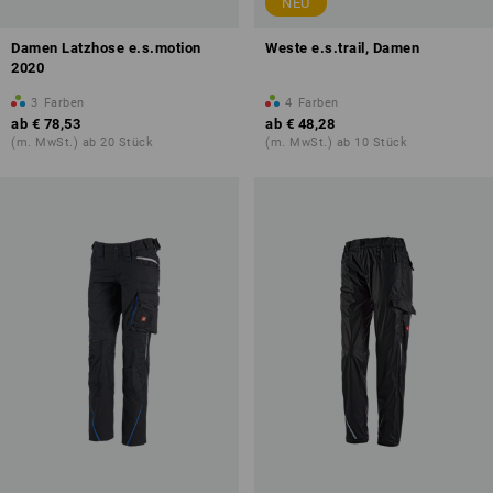
NEU
Damen Latzhose e.s.motion
Weste e.s.trail, Damen
2020
3
Farben
4
Farben
ab
€ 78,53
ab
€ 48,28
(m. MwSt.) ab 20 Stück
(m. MwSt.) ab 10 Stück