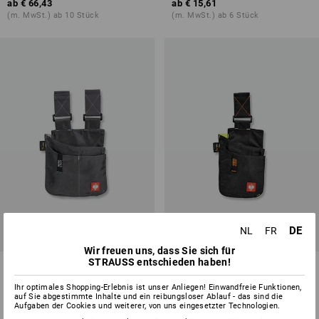
ab
€ 66,43
ab
€ 15,61
(m. MwSt.) ab 10 Stück
(m. MwSt.) ab 6 Stück
DE
NL
FR
Wir freuen uns, dass Sie sich für
STRAUSS entschieden haben!
Werkzeugtasche e.s.motion
Werkzeugtasche e.s.motion
2020, mittel
2020, klein
Ihr optimales Shopping-Erlebnis ist unser Anliegen! Einwandfreie Funktionen,
auf Sie abgestimmte Inhalte und ein reibungsloser Ablauf - das sind die
4
Farben
4
Farben
Aufgaben der Cookies und weiterer, von uns eingesetzter Technologien.
ab
€ 14,40
ab
€ 13,19