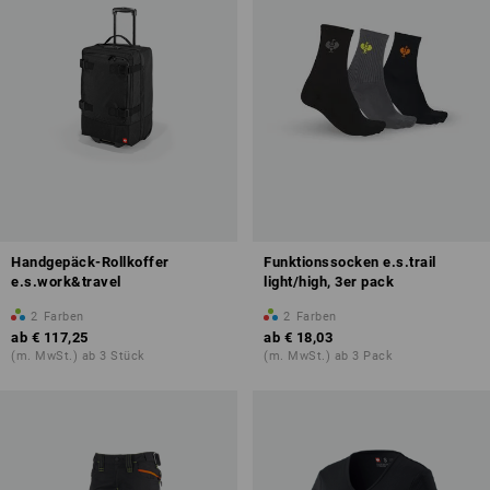
Handgepäck-Rollkoffer
Funktionssocken e.s.trail
e.s.work&travel
light/high, 3er pack
2
Farben
2
Farben
ab
€ 117,25
ab
€ 18,03
(m. MwSt.) ab 3 Stück
(m. MwSt.) ab 3 Pack