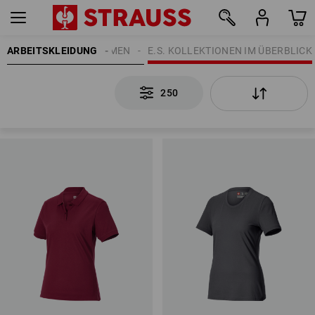
ARBEITSKLEIDUNG
DAMEN
THEMEN
E.S. KOLLEKTIONEN IM ÜBERBLICK
250
250