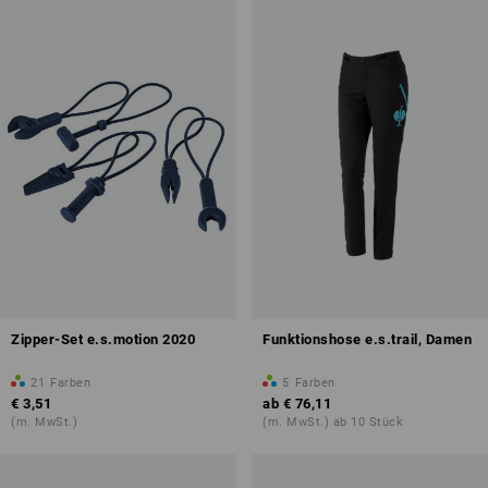
Zipper-Set e.s.motion 2020
Funktionshose e.s.trail, Damen
21
Farben
5
Farben
€ 3,51
ab
€ 76,11
(m. MwSt.)
(m. MwSt.) ab 10 Stück