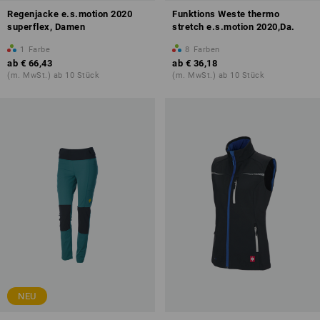
Regenjacke e.s.motion 2020
Funktions Weste thermo
superflex, Damen
stretch e.s.motion 2020,Da.
1
Farbe
8
Farben
ab
€ 66,43
ab
€ 36,18
(m. MwSt.) ab 10 Stück
(m. MwSt.) ab 10 Stück
NEU