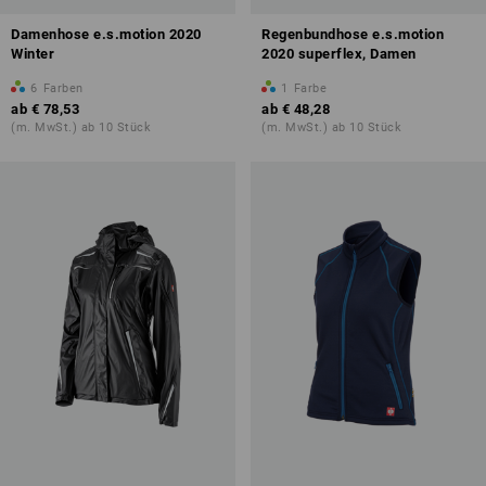
Damenhose e.s.motion 2020
Regenbundhose e.s.motion
Winter
2020 superflex, Damen
6
Farben
1
Farbe
ab
€ 78,53
ab
€ 48,28
(m. MwSt.) ab 10 Stück
(m. MwSt.) ab 10 Stück