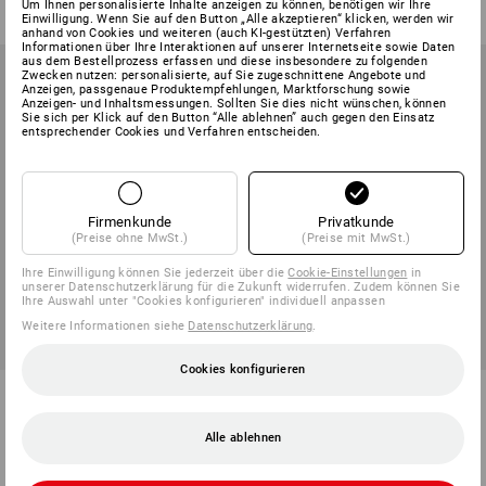
Um Ihnen personalisierte Inhalte anzeigen zu können, benötigen wir Ihre
(m. MwSt.) ab 6 Stück
(m. MwSt.) ab 6 Stück
Einwilligung. Wenn Sie auf den Button „Alle akzeptieren“ klicken, werden wir
anhand von Cookies und weiteren (auch KI-gestützten) Verfahren
Informationen über Ihre Interaktionen auf unserer Internetseite sowie Daten
aus dem Bestellprozess erfassen und diese insbesondere zu folgenden
Zwecken nutzen: personalisierte, auf Sie zugeschnittene Angebote und
Anzeigen, passgenaue Produktempfehlungen, Marktforschung sowie
Anzeigen- und Inhaltsmessungen. Sollten Sie dies nicht wünschen, können
Sie sich per Klick auf den Button “Alle ablehnen” auch gegen den Einsatz
entsprechender Cookies und Verfahren entscheiden.
Firmenkunde
Privatkunde
(Preise ohne MwSt.)
(Preise mit MwSt.)
Ihre Einwilligung können Sie jederzeit über die
Cookie-Einstellungen
in
unserer Datenschutzerklärung für die Zukunft widerrufen. Zudem können Sie
Ihre Auswahl unter "Cookies konfigurieren" individuell anpassen
Weitere Informationen siehe
Datenschutzerklärung
.
Cookies konfigurieren
Cap e.s.motion 2020
Arbeitshut e.s.motion 2020
10
Farben
8
Farben
Alle ablehnen
ab
€ 11,50
ab
€ 10,77
(m. MwSt.) ab 10 Stück
(m. MwSt.) ab 10 Stück