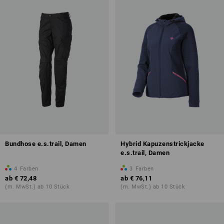
Bundhose e.s.trail, Damen
Hybrid Kapuzenstrickjacke
e.s.trail, Damen
4
Farben
3
Farben
ab
€ 72,48
ab
€ 76,11
(m. MwSt.) ab 10 Stück
(m. MwSt.) ab 10 Stück