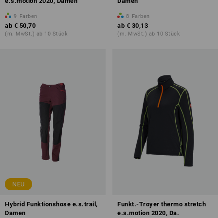
e.s.motion 2020, Damen
Damen
9
Farben
8
Farben
ab
€ 50,70
ab
€ 30,13
(m. MwSt.) ab 10 Stück
(m. MwSt.) ab 10 Stück
NEU
Hybrid Funktionshose e.s.trail,
Funkt.-Troyer thermo stretch
Damen
e.s.motion 2020, Da.