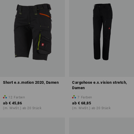
Short e.s.motion 2020, Damen
Cargohose e.s.vision stretch,
Damen
12
Farben
7
Farben
ab
€ 45,86
ab
€ 68,85
(m. MwSt.) ab 20 Stück
(m. MwSt.) ab 20 Stück