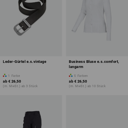
Leder-Gürtel e.s.vintage
Business Bluse e.s.comfort,
langarm
1
Farbe
5
Farben
ab
€ 26,50
ab
€ 26,50
(m. MwSt.) ab 3 Stück
(m. MwSt.) ab 10 Stück