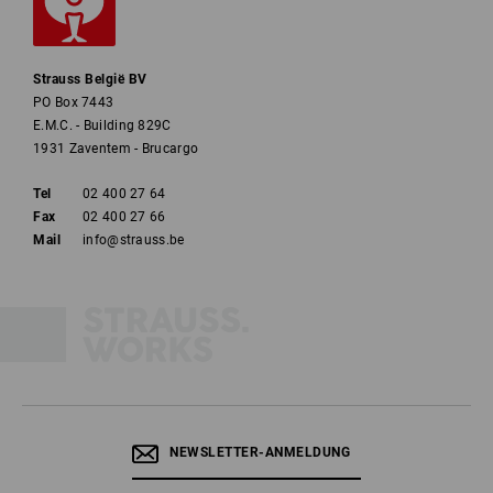
Strauss België BV
PO Box 7443
E.M.C. - Building 829C
1931 Zaventem - Brucargo
Tel
02 400 27 64
Fax
02 400 27 66
Mail
info@strauss.be
NEWSLETTER-ANMELDUNG