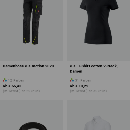
Damenhose e.s.motion 2020
e.s. T-Shirt cotton V-Neck,
Damen
12
Farben
31
Farben
ab
€ 66,43
ab
€ 10,22
(m. MwSt.) ab 20 Stück
(m. MwSt.) ab 30 Stück