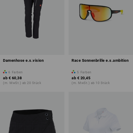
Damenhose e.s.vision
Race Sonnenbrille e.s.ambition
6
Farben
5
Farben
ab
€ 60,38
ab
€ 20,45
(m. MwSt.) ab 20 Stück
(m. MwSt.) ab 10 Stück