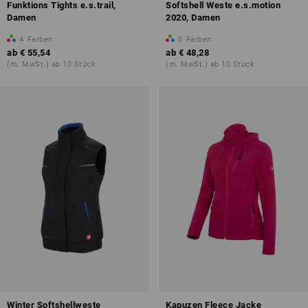
Funktions Tights e.s.trail,
Softshell Weste e.s.motion
Damen
2020, Damen
4
Farben
8
Farben
ab
€ 55,54
ab
€ 48,28
(m. MwSt.) ab 10 Stück
(m. MwSt.) ab 10 Stück
Winter Softshellweste
Kapuzen Fleece Jacke