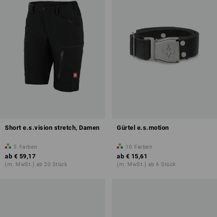
Short e.s.vision stretch, Damen
Gürtel e.s.motion
5
Farben
10
Farben
ab
€ 59,17
ab
€ 15,61
(m. MwSt.) ab 20 Stück
(m. MwSt.) ab 6 Stück