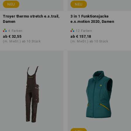
NEU
NEU
Troyer thermo stretch e.s.trail,
3 in 1 Funktionsjacke
Damen
e.s.motion 2020, Damen
4
Farben
12
Farben
ab
€ 32,55
ab
€ 157,18
(m. MwSt.) ab 10 Stück
(m. MwSt.) ab 10 Stück