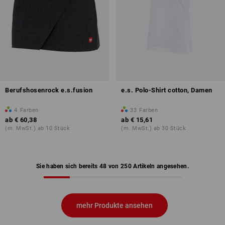
Berufshosenrock e.s.fusion
e.s. Polo-Shirt cotton, Damen
4
Farben
33
Farben
ab
€ 60,38
ab
€ 15,61
(m. MwSt.) ab 10 Stück
(m. MwSt.) ab 30 Stück
Sie haben sich bereits 48 von 250 Artikeln angesehen.
mehr Produkte ansehen