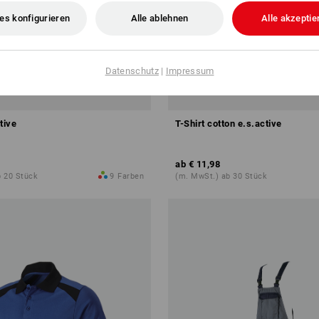
es konfigurieren
Alle ablehnen
Alle akzeptie
Datenschutz
|
Impressum
tive
T-Shirt cotton e.s.active
ab
€ 11,98
b 20 Stück
9
Farben
(m. MwSt.) ab 30 Stück