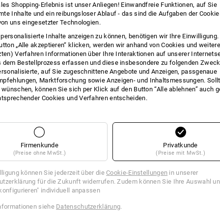
ales Shopping-Erlebnis ist unser Anliegen! Einwandfreie Funktionen, auf Sie
EN IM ÜBERBLICK
E.S.ACTIVE
te Inhalte und ein reibungsloser Ablauf - das sind die Aufgaben der Cooki
 von uns eingesetzter Technologien.
personalisierte Inhalte anzeigen zu können, benötigen wir Ihre Einwilligung
12 Arti
utton „Alle akzeptieren“ klicken, werden wir anhand von Cookies und weiter
zten) Verfahren Informationen über Ihre Interaktionen auf unserer Internets
 dem Bestellprozess erfassen und diese insbesondere zu folgenden Zwec
ersonalisierte, auf Sie zugeschnittene Angebote und Anzeigen, passgenaue
pfehlungen, Marktforschung sowie Anzeigen- und Inhaltsmessungen. Sollt
t wünschen, können Sie sich per Klick auf den Button “Alle ablehnen” auch 
ntsprechender Cookies und Verfahren entscheiden.
Firmenkunde
Privatkunde
(Preise ohne MwSt.)
(Preise mit MwSt.)
illigung können Sie jederzeit über die
Cookie-Einstellungen
in unserer
tzerklärung für die Zukunft widerrufen. Zudem können Sie Ihre Auswahl un
konfigurieren" individuell anpassen
nformationen siehe
Datenschutzerklärung
.