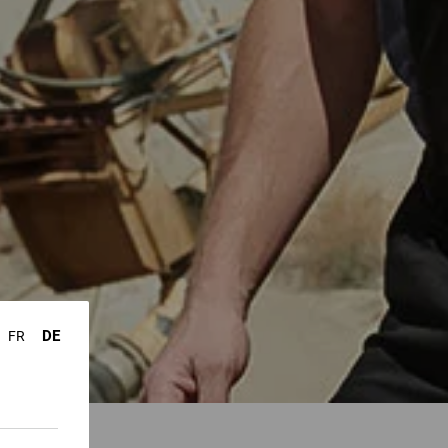
T
DE
FR