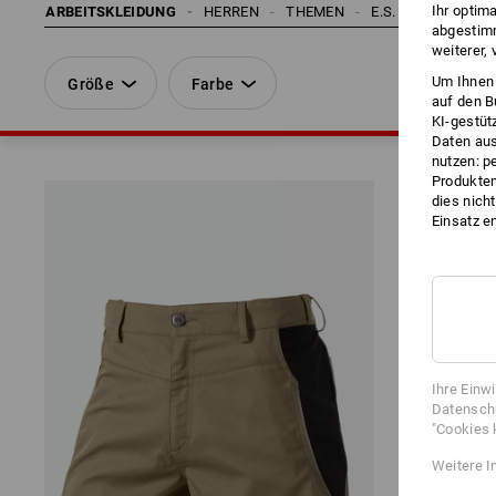
Ihr optim
ARBEITSKLEIDUNG
HERREN
THEMEN
E.S. KOLLEKTION
abgestimm
weiterer,
Um Ihnen 
Größe
Farbe
auf den B
KI-gestüt
Daten aus
nutzen: p
Produktem
dies nich
Einsatz e
Ihre Einw
Datenschu
"Cookies 
Weitere I