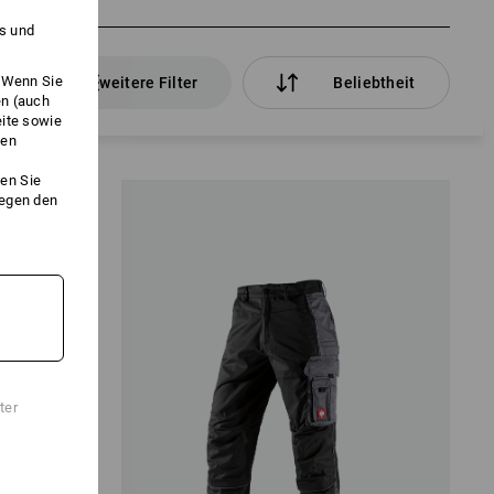
es und
. Wenn Sie
kel
weitere Filter
Beliebtheit
en (auch
eite sowie
ken
en Sie
gegen den
ter