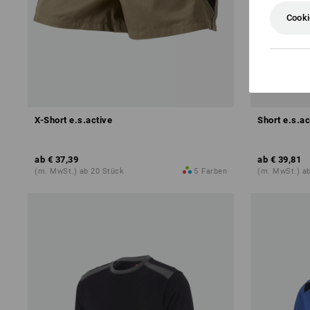
Cooki
X-Short e.s.active
Short e.s.ac
ab
€ 37,39
ab
€ 39,81
(m. MwSt.) ab 20 Stück
5
Farben
(m. MwSt.) a