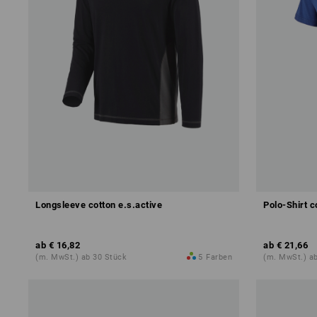
Longsleeve cotton e.s.active
Polo-Shirt c
ab
€ 16,82
ab
€ 21,66
(m. MwSt.) ab 30 Stück
5
Farben
(m. MwSt.) a