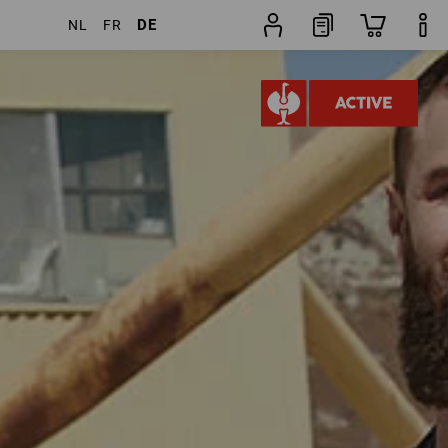
DE
NL
FR
kel
weitere Filter
Beliebtheit
ICH