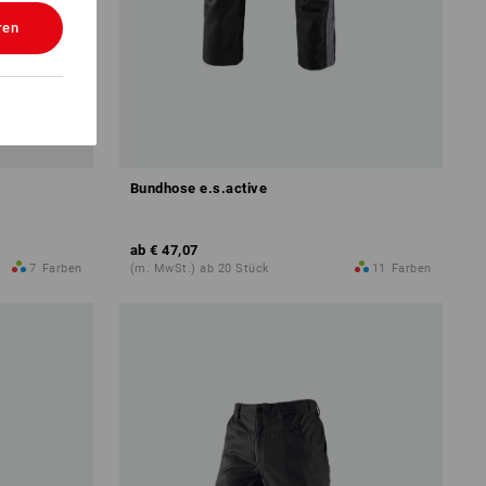
ren
Bundhose e.s.active
ab
€ 47,07
7
Farben
(m. MwSt.) ab 20 Stück
11
Farben