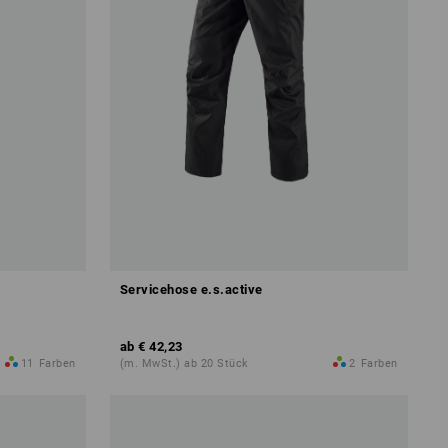
Servicehose e.s.active
ab
€ 42,23
11
Farben
(m. MwSt.) ab 20 Stück
2
Farben