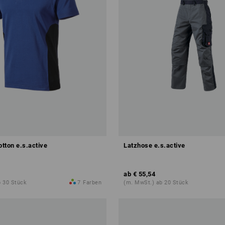
otton e.s.active
Latzhose e.s.active
ab
€ 55,54
b 30 Stück
7
Farben
(m. MwSt.) ab 20 Stück