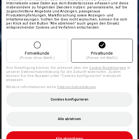
Internetseite sowie Daten aus dem Bestellprozess erfassen und diese
insbesondere zu folgenden Zwecken nutzen: personalisierte, auf Sie
zugeschnittene Angebote und Anzeigen, passgenaue
Produktempfehlungen, Marktforschung sowie Anzeigen- und
Inhaltsmessungen. Sollten Sie dies nicht wünschen, können Sie sich
per Klick auf den Button “Alle ablehnen” auch gegen den Einsatz
entsprechender Cookies und Verfahren entscheiden.
Firmenkunde
Privatkunde
(Preise ohne MwSt.)
(Preise mit MwSt.)
Ihre Einwilligung können Sie jederzeit über die
Cookie-Einstellungen
in
unserer Datenschutzerklärung für die Zukunft widerrufen. Zudem
können Sie Ihre Auswahl unter "Cookies konfigurieren" individuell
anpassen
Weitere Informationen siehe
Datenschutzerklärung
.
Cookies konfigurieren
Alle ablehnen
Alle akzeptieren