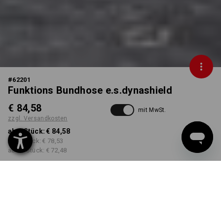
#
62201
Funktions Bundhose e.s.dynashield
€ 84,58
mit MwSt.
zzgl. Versandkosten
ab 1 Stück:
€ 84,58
ab 3 Stück:
€ 78,53
ab 10 Stück:
€ 72,48
Lieferzeit ca. 3-5 Werktage
FARBE
GRÖSSE
42
wählen
wählen