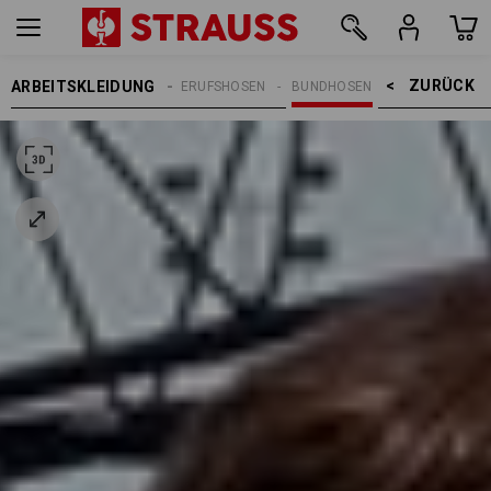
ZURÜCK    >
ARBEITSKLEIDUNG
REN
ARBEITSHOSEN
BERUFSHOSEN
BUNDHOSEN