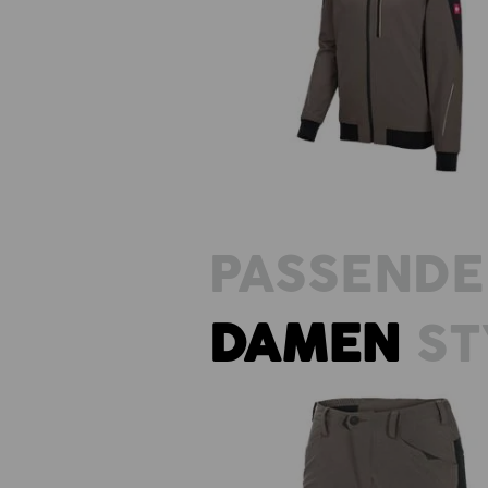
Funktions Bundjacke e.s.dynashi
PASSENDE
DAMEN
ST