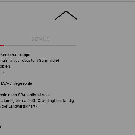
DETAILS
ehenschutzkappe
rialmix aus robustem Gummi und
eopren
 °C
 EVA-Einlegesohle
hle nach SRA, antistatisch,
eständig bis ca. 200 °C, bedingt beständig
n der Landwirtschaft)
8