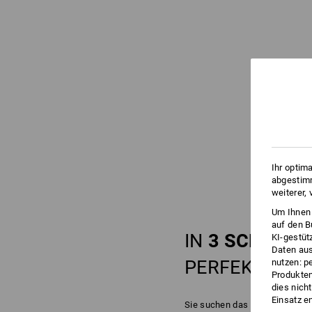
Ihr optim
abgestimm
weiterer,
Um Ihnen 
auf den B
IN
3 SCHRITT
KI-gestüt
Daten aus
PERFEKTEN
S
nutzen: p
Produktem
dies nich
Einsatz e
Sie suchen das perfekte Schu