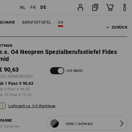
DE
NL
FR
ten
Paar
SCHUHE
BERUFSSTIEFEL
O4
<   
ZURÜCK
#
79428
e.s. O4 Neopren Spezialberufsstiefel Fides
mid
€ 90,63
mit MwSt.
zzgl. Versandkosten
ab 1 Paar:
€ 90,63
ab 3 Paar:
€ 84,58
ab 10 Paar:
€ 78,53
Lieferzeit ca. 3-5 Werktage
FARBE
stein / schwarz
2 Varianten