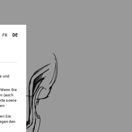
DE
FR
es und
. Wenn Sie
en (auch
eite sowie
ken
en Sie
gegen den