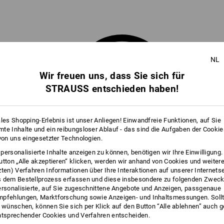
NL
Wir freuen uns, dass Sie sich für
STRAUSS entschieden haben!
ales Shopping-Erlebnis ist unser Anliegen! Einwandfreie Funktionen, auf Sie
te Inhalte und ein reibungsloser Ablauf - das sind die Aufgaben der Cooki
 von uns eingesetzter Technologien.
personalisierte Inhalte anzeigen zu können, benötigen wir Ihre Einwilligung
utton „Alle akzeptieren“ klicken, werden wir anhand von Cookies und weiter
EN
ZUM
zten) Verfahren Informationen über Ihre Interaktionen auf unserer Internets
 dem Bestellprozess erfassen und diese insbesondere zu folgenden Zwec
CHUHWERK
ersonalisierte, auf Sie zugeschnittene Angebote und Anzeigen, passgenaue
pfehlungen, Marktforschung sowie Anzeigen- und Inhaltsmessungen. Sollt
t wünschen, können Sie sich per Klick auf den Button “Alle ablehnen” auch 
ntsprechender Cookies und Verfahren entscheiden.
hwerk? Verraten Sie uns