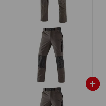
e.
d
Funktions Bundhose e.s.dynashield
+