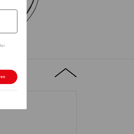
ter
ren