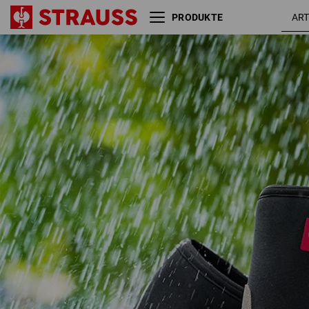
PRODUKTE
e.s. O4 Neopren
stein /
Spezialberufsstiefel Fides
schwar
mid