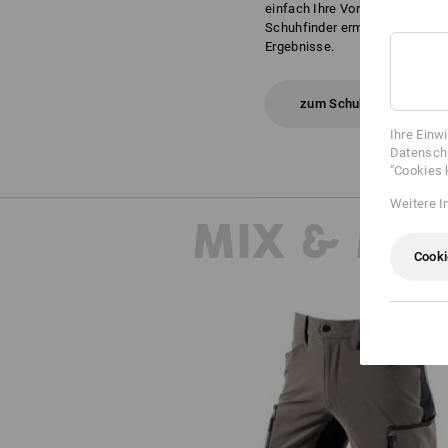
einfach Ihre Vorlieben und An
Schuhfinder ermittelt daraus I
Ergebnisse.
zum Schuhfinder
Ihre Einw
Datenschu
"Cookies 
Weitere I
MIX & MA
Cooki
Short e.s.vision stretch, Herre