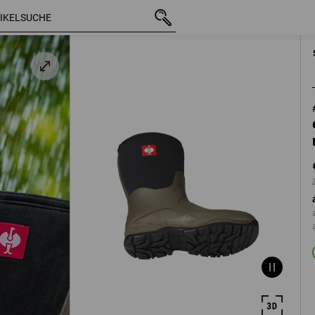
mit MwSt.
€ 90,63
37
z
zzgl. Versandkos