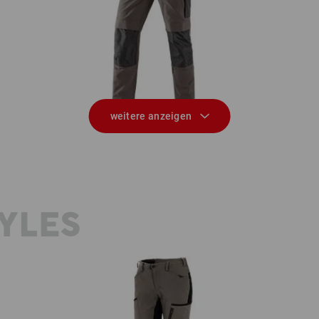
Winter Funktions Bundhose
eld
Win
e.s.dynashield
weitere anzeigen
YLES