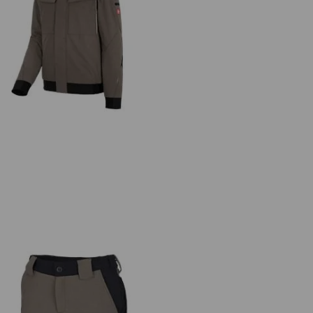
ter Funktions Jacke e.s.dynashield