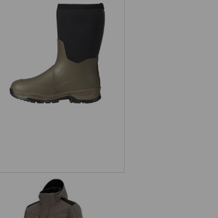
s. O4 Neopren Spezialberufsstiefel
Fides mid