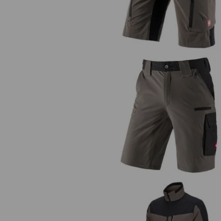
Funktions Short e.s.dynashiel