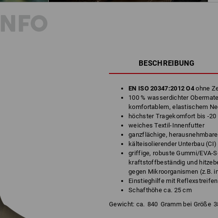
INFO
BESCHREIBUNG
EN ISO 20347:2012 O4
ohne Z
100 % wasserdichter Obermate
komfortablem, elastischem N
höchster Tragekomfort bis -20
weiches Textil-Innenfutter
ganzflächige, herausnehmbare
kälteisolierender Unterbau (CI)
griffige, robuste Gummi/EVA-So
kraftstoffbeständig und hitzeb
gegen Mikroorganismen (z.B. i
Einstieghilfe mit Reflexstreifen
Schafthöhe ca. 25 cm
Gewicht: ca.
840
Gramm bei Größe
3