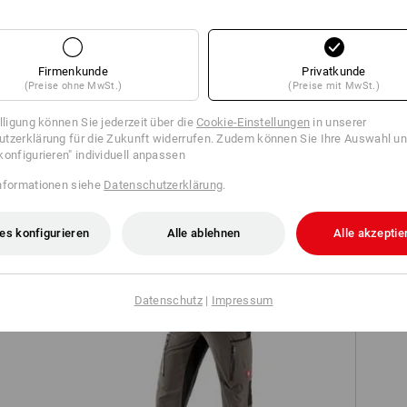
forderungen. Der
hre persönlichen Top
Firmenkunde
Privatkunde
(Preise ohne MwSt.)
(Preise mit MwSt.)
illigung können Sie jederzeit über die
Cookie-Einstellungen
in unserer
tzerklärung für die Zukunft widerrufen. Zudem können Sie Ihre Auswahl un
konfigurieren" individuell anpassen
nformationen siehe
Datenschutzerklärung
.
TCH
es konfigurieren
Alle ablehnen
Alle akzeptie
Datenschutz
|
Impressum
n
Cargohose e.s.vision stretch, Herren