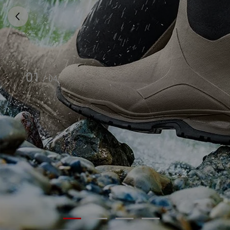
01
/
04