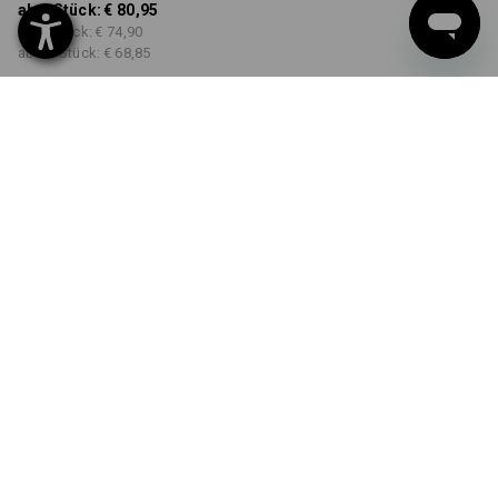
ab 1 Stück:
€ 80,95
ab 3 Stück:
€ 74,90
ab 10 Stück:
€ 68,85
Lieferzeit ca. 3-5 Werktage
FARBE
GRÖSSE
34
wählen
wählen
rubin
Mengenrabatt
ab 1 Stück
ab 3 Stück
ab 10 Stück
Ersparnis:
Ersparnis:
Ersparnis:
0
%/
Stück
7
%/
Stück
15
%/
Stück
Stück