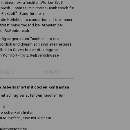
it einem extra leichten Worker-Stoff
e Mesh-Einsätze im hinteren Beinbereich für
®
 Flexbelt
- Bund für mehr
die Kollektion e.s.ambition auf die immer
ützt hervorragend bei Arbeiten bei
 im Außenbereich.
hräg angesetzten Taschen und die
ortlich und dynamisch sind alle Features
bst im Sitzen bieten die diagonal
 Komfort - trotz Reißverschlüsse.
ETAILS
EXTRAS
e Arbeitsshort mit coolen Kontrasten
mit schräg verlaufenden Taschen für
und
berschenkeln hinten
t Münzfach, eine mit kleinem
Klettverschluss