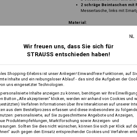
2 schräge Beintaschen mit 
Messertasche, links mit Smart
Material:
Oberstoff
55
%
Baumwolle
/
45
%
P
NL
Pflegehinweise:
Wir freuen uns, dass Sie sich für
Maschinenwäsche 40 °C
STRAUSS entschieden haben!
Trocknen im Trockner schonen
Nicht trockenreinigen
ales Shopping-Erlebnis ist unser Anliegen! Einwandfreie Funktionen, auf Si
te Inhalte und ein reibungsloser Ablauf - das sind die Aufgaben der Coo
 von uns eingesetzter Technologien.
!!! Saisonartikel !!! Lieferung nur 
personalisierte Inhalte anzeigen zu können, benötigen wir Ihre Einwilligu
en Button „Alle akzeptieren“ klicken, werden wir anhand von Cookies und w
gestützten) Verfahren Informationen über Ihre Interaktionen auf unserer Int
ten aus dem Bestellprozess erfassen und diese insbesondere zu folgend
mehr
utzen: personalisierte, auf Sie zugeschnittene Angebote und Anzeigen,
Personalisierung:
ue Produktempfehlungen, Marktforschung sowie Anzeigen- und
ssungen. Sollten Sie dies nicht wünschen, können Sie sich per Klick auf d
Selbst gestalten
ehnen” auch gegen den Einsatz entsprechender Cookies und Verfahren ent