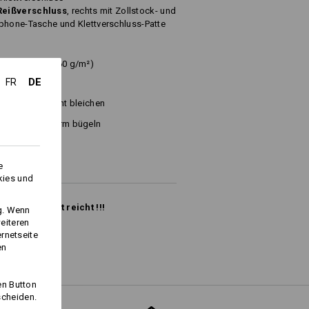
Reißverschluss
, rechts mit Zollstock- und
phone-Tasche und Klettverschluss-Patte
olyester
(ca. 160 g/m²)
DE
FR
Nicht bleichen
d
Warm bügeln
e
kies und
solange Vorrat reicht !!!
ng. Wenn
eiteren
ernetseite
en
en Button
Logoservice
scheiden.