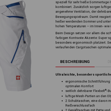
speziell für sehr heiße Sommertage m
kombiniert. Zusätzlich sorgen luftig
angenehme Ventilation, der dehnbare
Bewegungsspielraum. Damit reagiert 
heißer werdenden Sommer und unterst
hohen Temperaturen – im Innen- wie
Beim Design setzen vor allem die sc
farbigen Kontraste Akzente: Super sp
besonders ergonomisch platziert. Sel
verlaufenden Cargotaschen optimalen
BESCHREIBUNG
D
Ultraleichte, besonders sportlich
ergonomische Schnittführung 
optimalen Komfort
®
seitlich dehnbarer Flexbelt
-B
luftige Mesh-Partien an den O
2 Schubtaschen, eine davon mi
Reißverschlussfach
2 Gesäßtaschen mit Patte und 