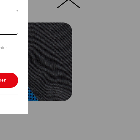
nter
eren