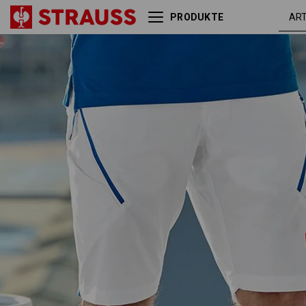
PRODUKTE
Multipocket-Short
we
e.s.ambition
en