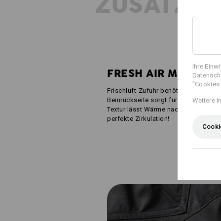
ZUSATZIN
Ihre Einw
FRESH AIR MESH
Datenschu
"Cookies 
Frischluft-Zufuhr benötigt? Schmale
Beinrückseite sorgt für ein angenehm
Weitere I
Textur lässt Wärme nach außen und f
perfekte Zirkulation!
Cooki