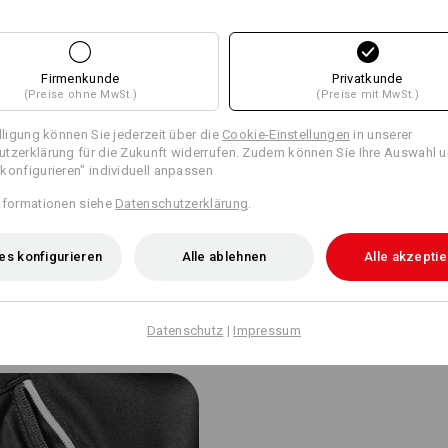
FOS
Firmenkunde
Privatkunde
(Preise ohne MwSt.)
(Preise mit MwSt.)
illigung können Sie jederzeit über die
Cookie-Einstellungen
in unserer
tzerklärung für die Zukunft widerrufen. Zudem können Sie Ihre Auswahl u
konfigurieren" individuell anpassen
s Ventilations-Mesh an der
es Trageklima. Die netzartige
nformationen siehe
Datenschutzerklärung
.
rische Luft nach innen –
es konfigurieren
Alle ablehnen
Alle akzepti
Datenschutz
|
Impressum