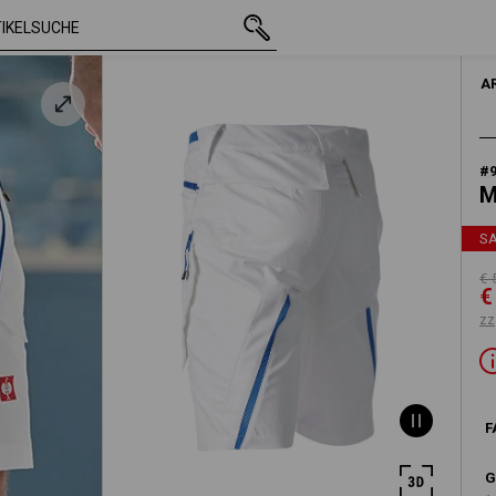
iß /
mit MwSt.
€ 50,70
54
€ 26,61
zianblau
zzgl. Versandko
A
#
M
S
€ 
€
zz
F
G