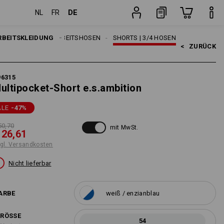
DE
NL
FR
sten
Stück
RBEITSKLEIDUNG
HERREN
ARBEITSHOSEN
SHORTS | 3/4 HOSEN
<   
ZURÜCK
96315
ultipocket-Short e.s.ambition
ALE
-47
%
50,70
mit MwSt.
 26,61
gl. Versandkosten
Nicht lieferbar
ARBE
weiß / enzianblau
RÖSSE
54