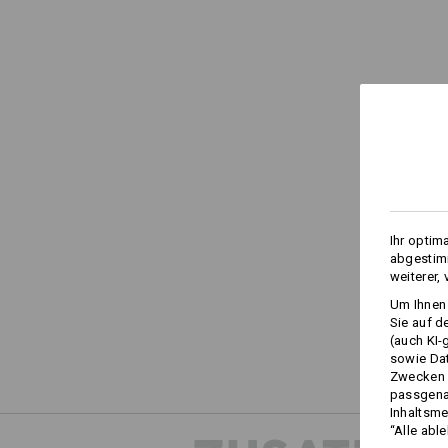
Ihr optim
abgestimm
weiterer,
Um Ihnen 
Sie auf d
(auch KI-
sowie Da
Zwecken n
passgena
Inhaltsme
“Alle abl