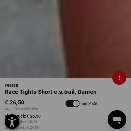
#
96135
Race Tights Short e.s.trail, Damen
€ 26,50
mit MwSt.
zzgl. Versandkosten
ab 1 Stück:
€ 26,50
ab 3 Stück:
€ 25,29
ab 10 Stück:
€ 24,08