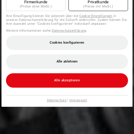
Firmenkunde
Privatkunde
(Preise ohne MwSt.)
(Preise mit MwSt.)
Ihre Einwilligung können Sie jederzeit über die
Cookie-Einstellungen
in
unserer Datenschutzerklärung für die Zukunft widerrufen. Zudem können Sie
Ihre Auswahl unter "Cookies konfigurieren" individuell anpassen
Weitere Informationen siehe
Datenschutzerklärung
.
Cookies konfigurieren
Alle ablehnen
Alle akzeptieren
Datenschutz
|
Impressum