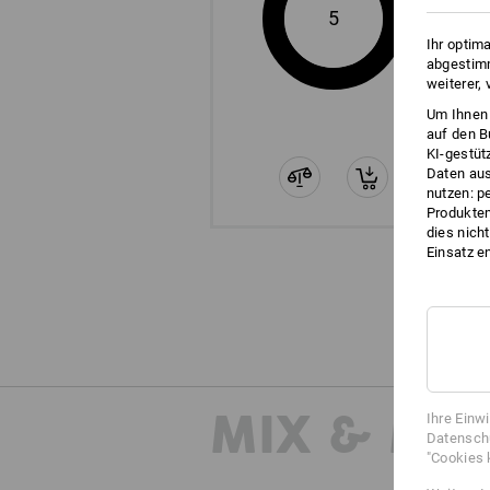
5
Ihr optim
abgestimm
weiterer,
Um Ihnen 
auf den B
KI-gestüt
Daten aus
nutzen: p
Produktem
dies nich
Einsatz e
MIX & MA
Ihre Einw
Datenschu
"Cookies 