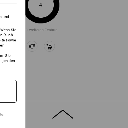
4
es und
. Wenn Sie
+1 weiteres Feature
en (auch
eite sowie
ken
en Sie
gegen den
ter