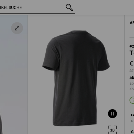
mit MwSt.
€ 19,24
S
zzgl. Versandkosten
A
#
T
€
zz
ab
ab
ab
F
6
G