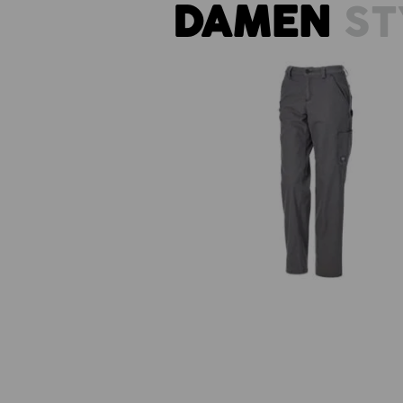
DAMEN
ST
Bundhose e.s.iconic, Damen