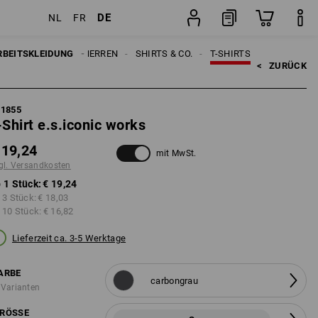
DE
NL
FR
Stück
RBEITSKLEIDUNG
HERREN
SHIRTS & CO.
T-SHIRTS
<   
ZURÜCK
21855
-Shirt e.s.iconic works
 19,24
mit MwSt.
gl. Versandkosten
 1 Stück:
€ 19,24
 3 Stück:
€ 18,03
 10 Stück:
€ 16,82
Lieferzeit ca. 3-5 Werktage
ARBE
carbongrau
 Varianten
RÖSSE