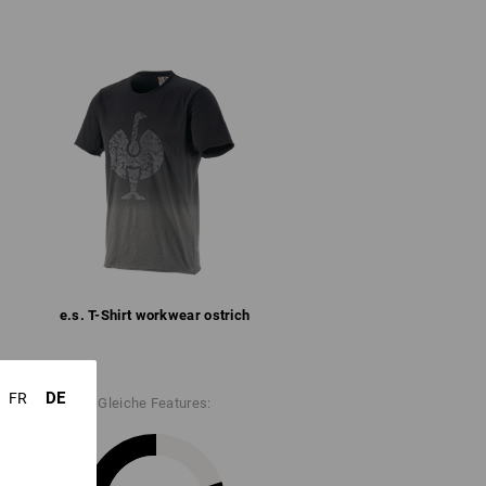
 g/m²)
Nicht bleichen
d
Kalt bügeln
n.
e.s. T-Shirt workwear ostrich
DE
FR
Gleiche Features: