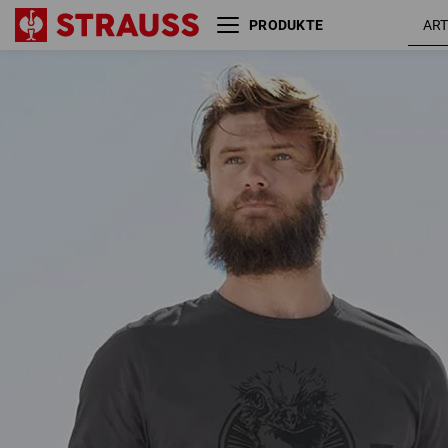
PRODUKTE
T-Shirt e.s.iconic works
carbongrau