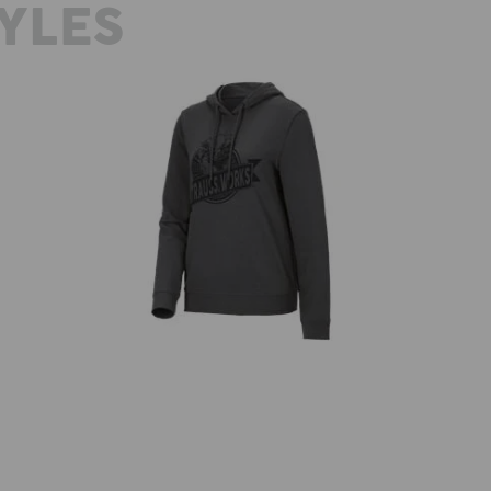
YLES
Hoody-Sweatshirt e.s.iconic works,
Damen