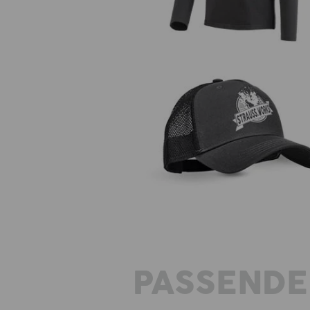
Cap e.s.iconic works
PASSENDE