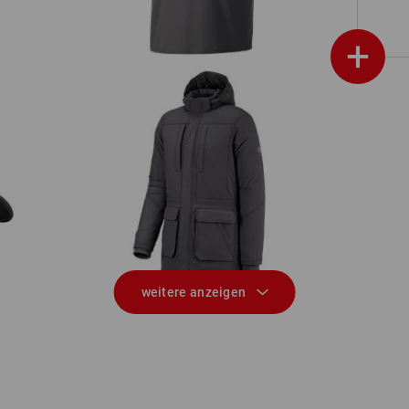
+
Parka e.s.iconic
weitere anzeigen