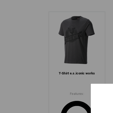
TRADIT
IM TRE
T-Shirt e.s.​iconic works
e.s.iconic, das ist Workwear mit Chara
und einfach herrlich authentisch. Sta
Tragekomfort, markante und geradlini
Features:
praktischer Ausstattung und durchda
Workwear, die selten so casual, tradi
entdecke die Kollektion