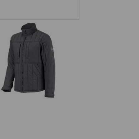
Allseason Jacke e.s.iconic