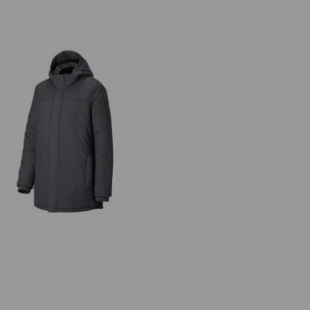
Parka e.s.iconic, Damen