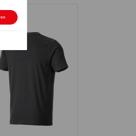
ren
T-Shirt e.s.iconic works