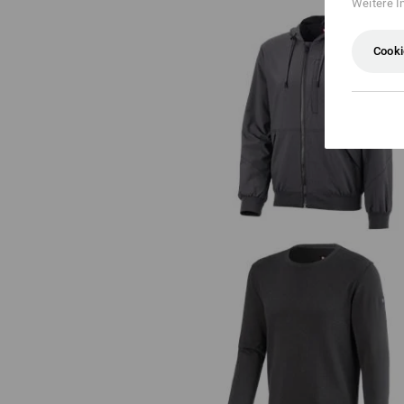
Weitere I
Cooki
Kapuzenjacke e.s.iconic
Strickpullover e.s.iconic