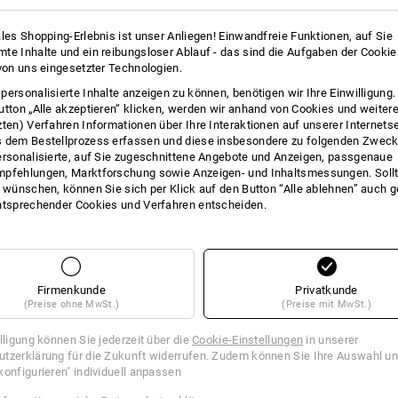
4
4
ales Shopping-Erlebnis ist unser Anliegen! Einwandfreie Funktionen, auf Sie
te Inhalte und ein reibungsloser Ablauf - das sind die Aufgaben der Cooki
 von uns eingesetzter Technologien.
personalisierte Inhalte anzeigen zu können, benötigen wir Ihre Einwilligung
+5 weitere Features
+5 weitere Features
utton „Alle akzeptieren“ klicken, werden wir anhand von Cookies und weiter
zten) Verfahren Informationen über Ihre Interaktionen auf unserer Internets
 dem Bestellprozess erfassen und diese insbesondere zu folgenden Zwec
ersonalisierte, auf Sie zugeschnittene Angebote und Anzeigen, passgenaue
pfehlungen, Marktforschung sowie Anzeigen- und Inhaltsmessungen. Sollt
t wünschen, können Sie sich per Klick auf den Button “Alle ablehnen” auch 
ntsprechender Cookies und Verfahren entscheiden.
Alle Details vergleichen
Firmenkunde
Privatkunde
(Preise ohne MwSt.)
(Preise mit MwSt.)
TCH
illigung können Sie jederzeit über die
Cookie-Einstellungen
in unserer
tzerklärung für die Zukunft widerrufen. Zudem können Sie Ihre Auswahl un
konfigurieren" individuell anpassen