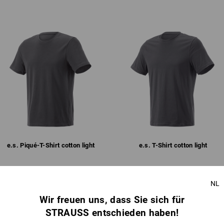
Oberstoff
100
%
Baumwolle
(ca. 160
Pflegehinweise:
Maschinenwäsche 40 °C
Trocknen im Trockner schonen
Nicht trockenreinigen
ION
Bitte bei der Größenwahl beachten:
ND
Reine Baumwolle kann 3-5 % einlaufe
e.s. Piqué-T-Shirt cotton light
e.s. T-Shirt cotton light
kter: Urtypisch, ehrlich, kernig –
rke Stoffe treffen auf hohen
ge Designs verbinden sich mit
NL
Gleiche Features:
Gleiche Features:
chten Features. Heraus kommt
tionell und modern zugleich war.
Wir freuen uns, dass Sie sich für
STRAUSS entschieden haben!