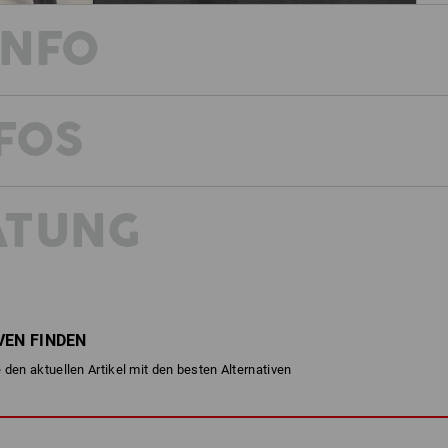
INFO
FOS
EIN ICON, EINE IKONE
Strauss ist für Macher. Strauss macht 
Strauss.Works.
Der coole Print mit Strauß-Illustration
ATUNG
das Highlight des T-Shirts e.s.iconic
dass auch die inneren Werte überzeuge
Baumwoll-Stoff an. Die erdige Farbpal
Outfit – für Workwear mit Charakter.
BESCHREIBUNG
VEN FINDEN
 den aktuellen Artikel mit den besten Alternativen
Baumwoll-Rundhalsshirt mit co
hoher Tragekomfort dank beq
Material: