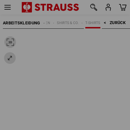
ZURÜCK    >
ARBEITSKLEIDUNG
DAMEN
SHIRTS & CO.
T-SHIRTS