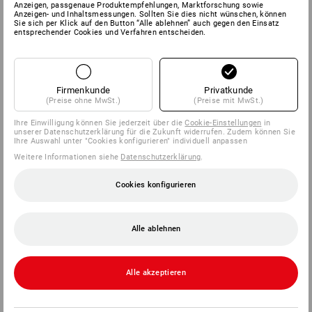
Anzeigen, passgenaue Produktempfehlungen, Marktforschung sowie
Anzeigen- und Inhaltsmessungen. Sollten Sie dies nicht wünschen, können
Sie sich per Klick auf den Button “Alle ablehnen” auch gegen den Einsatz
entsprechender Cookies und Verfahren entscheiden.
Firmenkunde
Privatkunde
(Preise ohne MwSt.)
(Preise mit MwSt.)
Ihre Einwilligung können Sie jederzeit über die
Cookie-Einstellungen
in
unserer Datenschutzerklärung für die Zukunft widerrufen. Zudem können Sie
Ihre Auswahl unter "Cookies konfigurieren" individuell anpassen
Weitere Informationen siehe
Datenschutzerklärung
.
Cookies konfigurieren
Alle ablehnen
Alle akzeptieren