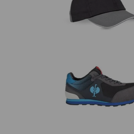
e.s. Cap color
S1 Sicherheitshalbschuhe e.s. Siriu