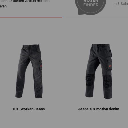
 den aktuellen Artikel mit den
ist eine separate Tasche di
Maschinenwäsche 40 °C
In 3 Sch
iven
Muss. Sicher verstaut und im
Trocknen im Trockner schonen
Chemische Reinigung mit
Perchlorethylen möglich
Bitte bei der Größenwahl beachten:
Reine Baumwolle kann 3-5 % einlaufe
!!! Saisonartikel !!! Lieferung nur sol
mehr
Personalisierung:
1
/
2
Logoservice
e.s. Worker-Jeans
Jeans e.s.​motion denim