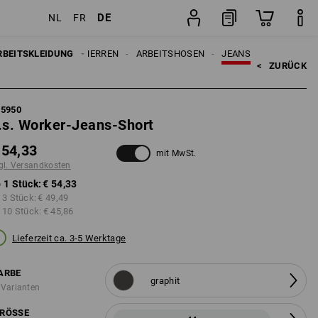
DE
NL
FR
Stück
RBEITSKLEIDUNG
HERREN
ARBEITSHOSEN
JEANS
<   
ZURÜCK
95950
.s. Worker-Jeans-Short
 54,33
mit MwSt.
gl. Versandkosten
 1 Stück:
€ 54,33
 3 Stück:
€ 49,49
 10 Stück:
€ 45,86
Lieferzeit ca. 3-5 Werktage
ARBE
graphit
 Varianten
RÖSSE