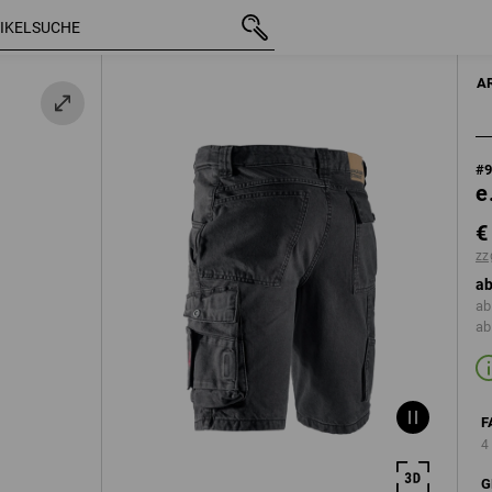
mit MwSt.
€ 54,33
44
zzgl. Versandkosten
A
#
e
€
zz
ab
ab
ab
F
4
G