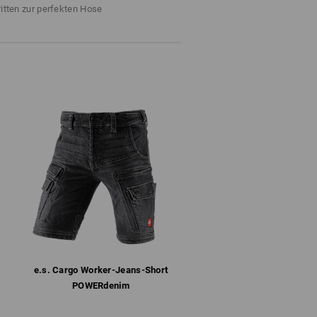
rekt an der Hose ein echtes
Nicht bleichen
ritten zur perfekten Hose
mer griffbereit: So soll es sein.
d
Kalt bügeln
n.
ange Vorrat reicht !!!
e.s. Cargo Worker-Jeans-Short
POWERdenim