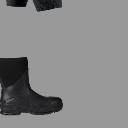
Neopren Sicherheitsstiefel e.s. Kore
high