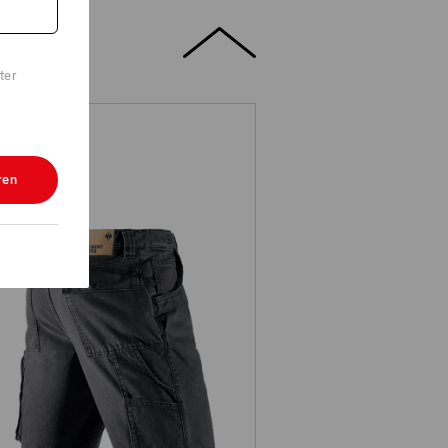
ter
ren
e.s. Worker-Jeans-Short