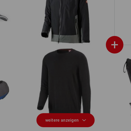
e.s. 3 in 1 Funktionsjacke, Herren
+
S5 
s II
e.s. Strickpullover, rundhals
weitere anzeigen