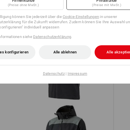
Firmenkunde
Privatkunde
TCH
(Preise ohne MwSt.)
(Preise mit MwSt.)
illigung können Sie jederzeit über die
Cookie-Einstellungen
in unserer
tzerklärung für die Zukunft widerrufen. Zudem können Sie Ihre Auswahl un
konfigurieren" individuell anpassen
nformationen siehe
Datenschutzerklärung
.
es konfigurieren
Alle ablehnen
Alle akzeptie
e.s. T-Shirt cotton slub V-Neck
Datenschutz
|
Impressum