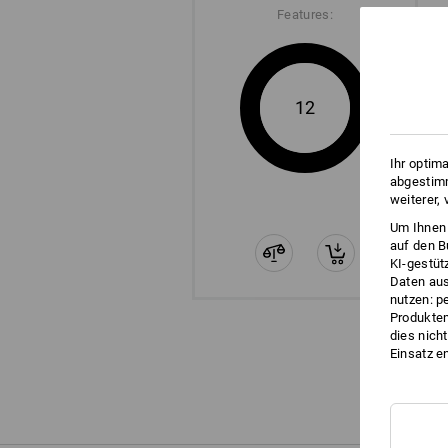
Features:
12
Ihr optim
abgestimm
weiterer,
Um Ihnen 
auf den B
KI-gestüt
Daten aus
nutzen: p
Produktem
dies nich
Einsatz e