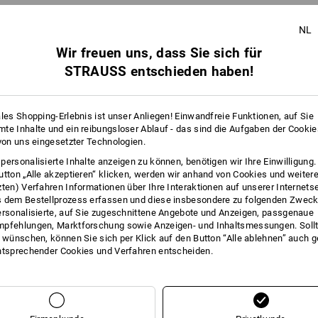
Gleiche Features:
Gleiche Features:
NL
Wir freuen uns, dass Sie sich für
STRAUSS entschieden haben!
11
10
ales Shopping-Erlebnis ist unser Anliegen! Einwandfreie Funktionen, auf Sie
te Inhalte und ein reibungsloser Ablauf - das sind die Aufgaben der Cooki
+5 weitere Features
 von uns eingesetzter Technologien.
personalisierte Inhalte anzeigen zu können, benötigen wir Ihre Einwilligung
utton „Alle akzeptieren“ klicken, werden wir anhand von Cookies und weiter
zten) Verfahren Informationen über Ihre Interaktionen auf unserer Internets
 dem Bestellprozess erfassen und diese insbesondere zu folgenden Zwec
ersonalisierte, auf Sie zugeschnittene Angebote und Anzeigen, passgenaue
pfehlungen, Marktforschung sowie Anzeigen- und Inhaltsmessungen. Sollt
t wünschen, können Sie sich per Klick auf den Button “Alle ablehnen” auch 
ntsprechender Cookies und Verfahren entscheiden.
Alle Details vergleichen