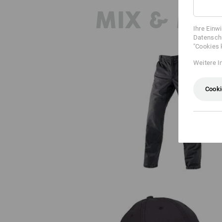
MIX & MA
Ihre Einw
Datenschu
"Cookies 
Weitere I
Cooki
e.s. Worker-Jeans