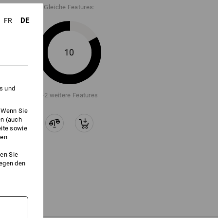
Gleiche Features:
DE
FR
10
es und
+2 weitere Features
. Wenn Sie
en (auch
eite sowie
ken
en Sie
gegen den