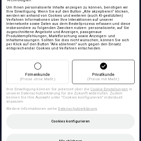
Technologien.
Um Ihnen personalisierte Inhalte anzeigen zu können, benötigen wir
Ihre Einwilligung. Wenn Sie auf den Button „Alle akzeptieren“ klicken,
werden wir anhand von Cookies und weiteren (auch KI-gestützten)
Verfahren Informationen über Ihre Interaktionen auf unserer
Internetseite sowie Daten aus dem Bestellprozess erfassen und diese
insbesondere zu folgenden Zwecken nutzen: personalisierte, auf Sie
zugeschnittene Angebote und Anzeigen, passgenaue
Produktempfehlungen, Marktforschung sowie Anzeigen- und
Inhaltsmessungen. Sollten Sie dies nicht wünschen, können Sie sich
per Klick auf den Button “Alle ablehnen” auch gegen den Einsatz
entsprechender Cookies und Verfahren entscheiden.
Firmenkunde
Privatkunde
(Preise ohne MwSt.)
(Preise mit MwSt.)
Ihre Einwilligung können Sie jederzeit über die
Cookie-Einstellungen
in
unserer Datenschutzerklärung für die Zukunft widerrufen. Zudem
können Sie Ihre Auswahl unter "Cookies konfigurieren" individuell
anpassen
Weitere Informationen siehe
Datenschutzerklärung
.
Cookies konfigurieren