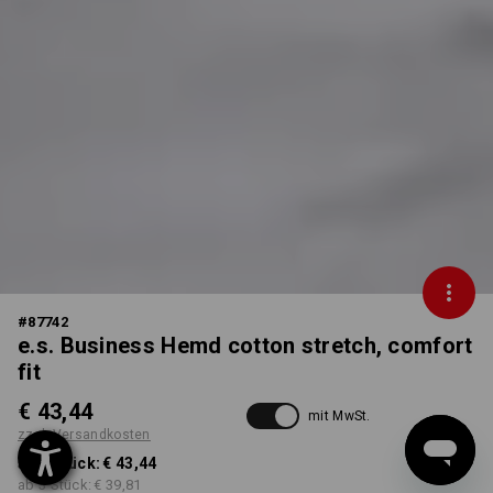
#
87742
e.s. Business Hemd cotton stretch, comfort
fit
€ 43,44
mit MwSt.
zzgl. Versandkosten
ab 1 Stück:
€ 43,44
ab 3 Stück:
€ 39,81