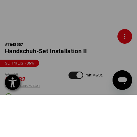
#
7648557
Handschuh-Set Installation II
SETPREIS
-36
%
€ 26,60
mit MwSt.
€ 16,82
zzgl. Versandkosten
Lieferzeit ca. 3-5 Werktage
GRÖSSE
7
wählen