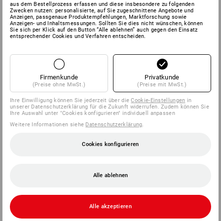
aus dem Bestellprozess erfassen und diese insbesondere zu folgenden
Zwecken nutzen: personalisierte, auf Sie zugeschnittene Angebote und
Anzeigen, passgenaue Produktempfehlungen, Marktforschung sowie
Anzeigen- und Inhaltsmessungen. Sollten Sie dies nicht wünschen, können
Sie sich per Klick auf den Button “Alle ablehnen” auch gegen den Einsatz
entsprechender Cookies und Verfahren entscheiden.
Firmenkunde
Privatkunde
(Preise ohne MwSt.)
(Preise mit MwSt.)
Ihre Einwilligung können Sie jederzeit über die
Cookie-Einstellungen
in
unserer Datenschutzerklärung für die Zukunft widerrufen. Zudem können Sie
Ihre Auswahl unter "Cookies konfigurieren" individuell anpassen
Weitere Informationen siehe
Datenschutzerklärung
.
Cookies konfigurieren
Alle ablehnen
Alle akzeptieren