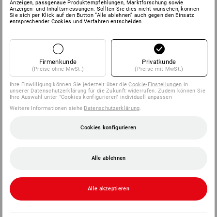
Anzeigen, passgenaue Produktempfehlungen, Marktforschung sowie
Anzeigen- und Inhaltsmessungen. Sollten Sie dies nicht wünschen, können
Sie sich per Klick auf den Button “Alle ablehnen” auch gegen den Einsatz
entsprechender Cookies und Verfahren entscheiden.
Firmenkunde
Privatkunde
(Preise ohne MwSt.)
(Preise mit MwSt.)
Ihre Einwilligung können Sie jederzeit über die
Cookie-Einstellungen
in
unserer Datenschutzerklärung für die Zukunft widerrufen. Zudem können Sie
Ihre Auswahl unter "Cookies konfigurieren" individuell anpassen
Weitere Informationen siehe
Datenschutzerklärung
.
Cookies konfigurieren
Alle ablehnen
Alle akzeptieren