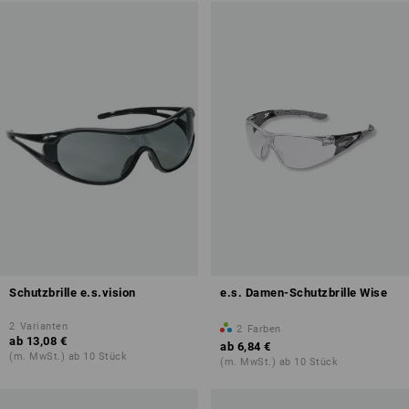
Schutzbrille e.s.vision
e.s. Damen-Schutzbrille Wise
2
Varianten
2
Farben
ab
13,08 €
ab
6,84 €
(m. MwSt.) ab 10 Stück
(m. MwSt.) ab 10 Stück