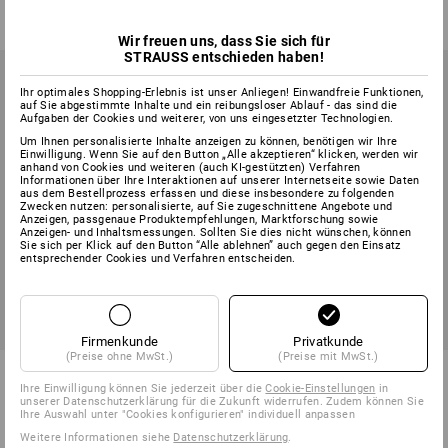
ab
15,48 €
ab
38,28 €
(m. MwSt.) ab 10 Stück
(m. MwSt.) ab 10 Stück
Wir freuen uns, dass Sie sich für
STRAUSS entschieden haben!
Ihr optimales Shopping-Erlebnis ist unser Anliegen! Einwandfreie Funktionen,
auf Sie abgestimmte Inhalte und ein reibungsloser Ablauf - das sind die
Aufgaben der Cookies und weiterer, von uns eingesetzter Technologien.
Um Ihnen personalisierte Inhalte anzeigen zu können, benötigen wir Ihre
Einwilligung. Wenn Sie auf den Button „Alle akzeptieren“ klicken, werden wir
anhand von Cookies und weiteren (auch KI-gestützten) Verfahren
Informationen über Ihre Interaktionen auf unserer Internetseite sowie Daten
aus dem Bestellprozess erfassen und diese insbesondere zu folgenden
Zwecken nutzen: personalisierte, auf Sie zugeschnittene Angebote und
Anzeigen, passgenaue Produktempfehlungen, Marktforschung sowie
Anzeigen- und Inhaltsmessungen. Sollten Sie dies nicht wünschen, können
Sie sich per Klick auf den Button “Alle ablehnen” auch gegen den Einsatz
entsprechender Cookies und Verfahren entscheiden.
Firmenkunde
Privatkunde
(Preise ohne MwSt.)
(Preise mit MwSt.)
e.s. Schutzbrille Soho
e.s. Schutzbrille Seki
Ihre Einwilligung können Sie jederzeit über die
Cookie-Einstellungen
in
unserer Datenschutzerklärung für die Zukunft widerrufen. Zudem können Sie
3
Varianten
1
Farbe
Ihre Auswahl unter "Cookies konfigurieren" individuell anpassen
ab
11,88 €
ab
13,08 €
Weitere Informationen siehe
Datenschutzerklärung
.
(m. MwSt.) ab 10 Stück
(m. MwSt.) ab 10 Stück