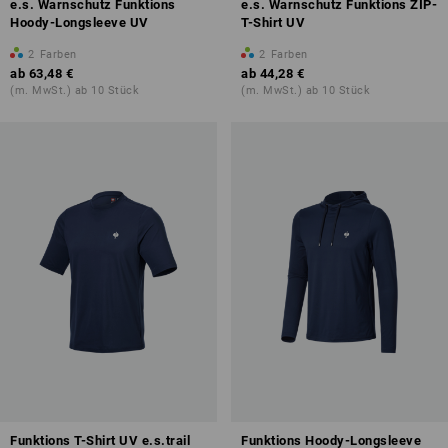
e.s. Warnschutz Funktions
e.s. Warnschutz Funktions ZIP-
Hoody-Longsleeve UV
T-Shirt UV
2
Farben
2
Farben
ab
63,48 €
ab
44,28 €
(m. MwSt.) ab 10 Stück
(m. MwSt.) ab 10 Stück
Funktions T-Shirt UV e.s.trail
Funktions Hoody-Longsleeve