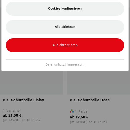
Cookies konfigurieren
Alle ablehnen
Alle akzeptieren
Datenschutz
|
Impressum
e.s. Schutzbrille Finlay
e.s. Schutzbrille Odas
1
Variante
1
Farbe
ab
21,00 €
ab
12,60 €
(m. MwSt.) ab 10 Stück
(m. MwSt.) ab 10 Stück