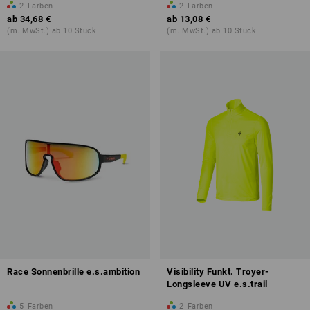
2
Farben
2
Farben
ab
34,68 €
ab
13,08 €
(m. MwSt.) ab 10 Stück
(m. MwSt.) ab 10 Stück
Race Sonnenbrille e.s.ambition
Visibility Funkt. Troyer-
Longsleeve UV e.s.trail
5
Farben
2
Farben