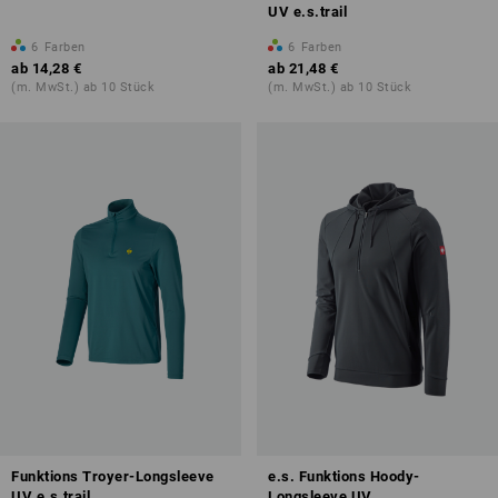
UV e.s.trail
6
Farben
6
Farben
ab
14,28 €
ab
21,48 €
(m. MwSt.) ab 10 Stück
(m. MwSt.) ab 10 Stück
Funktions Troyer-Longsleeve
e.s. Funktions Hoody-
UV e.s.trail
Longsleeve UV