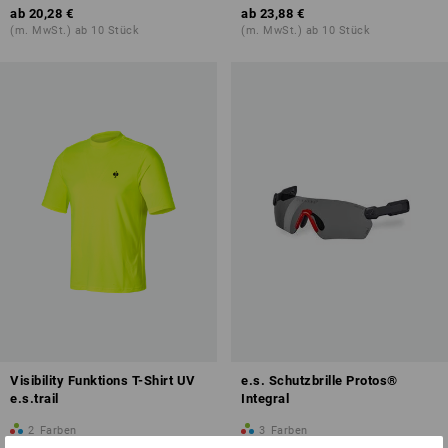
ab
20,28 €
ab
23,88 €
(m. MwSt.) ab 10 Stück
(m. MwSt.) ab 10 Stück
Visibility Funktions T-Shirt UV
e.s. Schutzbrille Protos®
e.s.trail
Integral
2
Farben
3
Farben