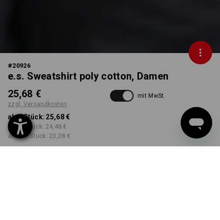
#
20926
e.s. Sweatshirt poly cotton, Damen
25,68 €
mit MwSt.
zzgl. Versandkosten
ab 1 Stück:
25,68 €
ab 30 Stück:
24,48 €
ab 100 Stück:
23,28 €
nicht verfügbar im
Lieferzeit ca. 2-4 Werktage
Workwearstore
FARBE
GRÖSSE
XS
wählen
wählen