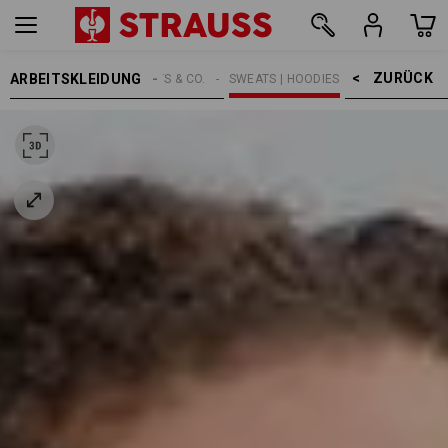
ZURÜCK    >
ARBEITSKLEIDUNG
DAMEN
SHIRTS & CO.
SWEATS | HOODIES