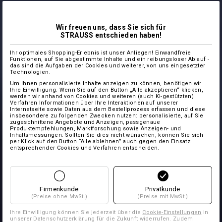
Wir freuen uns, dass Sie sich für
STRAUSS entschieden haben!
Ihr optimales Shopping-Erlebnis ist unser Anliegen! Einwandfreie
Funktionen, auf Sie abgestimmte Inhalte und ein reibungsloser Ablauf -
das sind die Aufgaben der Cookies und weiterer, von uns eingesetzter
Technologien.
Um Ihnen personalisierte Inhalte anzeigen zu können, benötigen wir
Ihre Einwilligung. Wenn Sie auf den Button „Alle akzeptieren“ klicken,
werden wir anhand von Cookies und weiteren (auch KI-gestützten)
Verfahren Informationen über Ihre Interaktionen auf unserer
Internetseite sowie Daten aus dem Bestellprozess erfassen und diese
insbesondere zu folgenden Zwecken nutzen: personalisierte, auf Sie
zugeschnittene Angebote und Anzeigen, passgenaue
Produktempfehlungen, Marktforschung sowie Anzeigen- und
Inhaltsmessungen. Sollten Sie dies nicht wünschen, können Sie sich
per Klick auf den Button “Alle ablehnen” auch gegen den Einsatz
entsprechender Cookies und Verfahren entscheiden.
Firmenkunde
Privatkunde
(Preise ohne MwSt.)
(Preise mit MwSt.)
Ihre Einwilligung können Sie jederzeit über die
Cookie-Einstellungen
in
unserer Datenschutzerklärung für die Zukunft widerrufen. Zudem