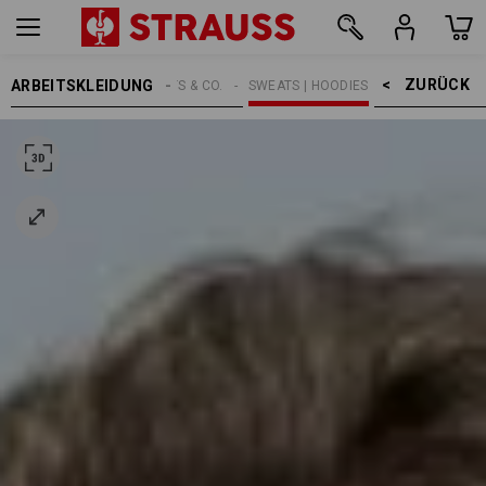
ZURÜCK    >
ARBEITSKLEIDUNG
DAMEN
SHIRTS & CO.
SWEATS | HOODIES