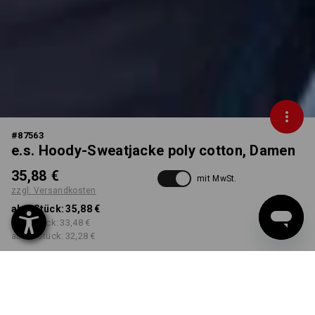
#
87563
e.s. Hoody-Sweatjacke poly cotton, Damen
35,88 €
mit MwSt.
zzgl. Versandkosten
ab 1 Stück:
35,88 €
ab 5 Stück:
33,48 €
ab 20 Stück:
32,28 €
Workwearstore
Lieferzeit ca. 2-4 Werktage
Verfügbarkeit
FARBE
GRÖSSE