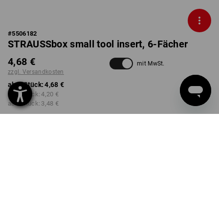
#
5506182
STRAUSSbox small tool insert, 6-Fächer
4,68 €
mit MwSt.
zzgl. Versandkosten
ab 1 Stück:
4,68 €
ab 2 Stück:
4,20 €
ab 6 Stück:
3,48 €
nicht verfügbar im
Lieferzeit ca. 2-4 Werktage
Workwearstore
Mengenrabatt
ab 1 Stück
ab 2 Stück
ab 6 Stück
Ersparnis:
Ersparnis:
Ersparnis:
0
%/
Stück
10
%/
Stück
26
%/
Stück