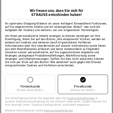
Wir freuen uns, dass Sie sich für
STRAUSS entschieden haben!
Ihr optimales Shopping-Erlebnis ist unser Anliegen! Einwandfreie Funktionen,
auf Sie abgestimmte Inhalte und ein reibungsloser Ablauf - das sind die
Aufgaben der Cookies und weiterer, von uns eingesetzter Technologien.
Um Ihnen personalisierte Inhalte anzeigen zu können, benötigen wir Ihre
Einwilligung. Wenn Sie auf den Button „Alle akzeptieren“ klicken, werden wir
anhand von Cookies und weiteren (auch KI-gestützten) Verfahren
Informationen über Ihre Interaktionen auf unserer Internetseite sowie Daten
aus dem Bestellprozess erfassen und diese insbesondere zu folgenden
Zwecken nutzen: personalisierte, auf Sie zugeschnittene Angebote und
Anzeigen, passgenaue Produktempfehlungen, Marktforschung sowie
Anzeigen- und Inhaltsmessungen. Sollten Sie dies nicht wünschen, können
Sie sich per Klick auf den Button “Alle ablehnen” auch gegen den Einsatz
entsprechender Cookies und Verfahren entscheiden.
Firmenkunde
Privatkunde
(Preise ohne MwSt.)
(Preise mit MwSt.)
Ihre Einwilligung können Sie jederzeit über die
Cookie-Einstellungen
in
unserer Datenschutzerklärung für die Zukunft widerrufen. Zudem können Sie
Ihre Auswahl unter "Cookies konfigurieren" individuell anpassen
Weitere Informationen siehe
Datenschutzerklärung
.