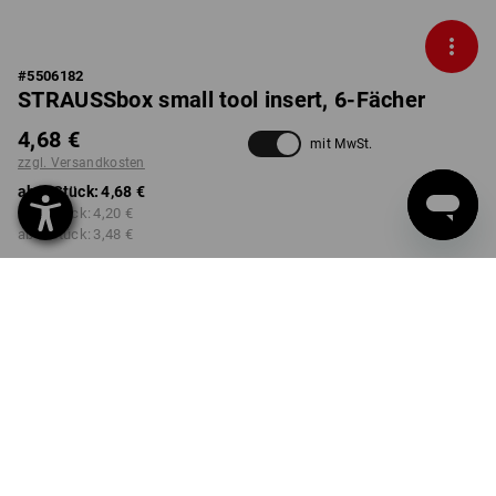
#
5506182
STRAUSSbox small tool insert, 6-Fächer
4,68 €
mit MwSt.
zzgl. Versandkosten
ab 1 Stück:
4,68 €
ab 2 Stück:
4,20 €
ab 6 Stück:
3,48 €
nicht verfügbar im
Lieferzeit ca. 2-4 Werktage
Workwearstore
Mengenrabatt
ab 1 Stück
ab 2 Stück
ab 6 Stück
Ersparnis:
Ersparnis:
Ersparnis:
0
%/
Stück
10
%/
Stück
26
%/
Stück