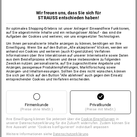
Wir freuen uns, dass Sie sich für
STRAUSS entschieden haben!
Ihr optimales Shopping-Erlebnis ist unser Anliegen! Einwandfreie Funktionen,
auf Sie abgestimmte Inhalte und ein reibungsloser Ablauf - das sind die
Aufgaben der Cookies und weiterer, von uns eingesetzter Technologien.
Um Ihnen personalisierte Inhalte anzeigen zu können, benötigen wir Ihre
Einwilligung. Wenn Sie auf den Button „Alle akzeptieren“ klicken, werden wir
anhand von Cookies und weiteren (auch KI-gestützten) Verfahren
Informationen über Ihre Interaktionen auf unserer Internetseite sowie Daten
aus dem Bestellprozess erfassen und diese insbesondere zu folgenden
Zwecken nutzen: personalisierte, auf Sie zugeschnittene Angebote und
Anzeigen, passgenaue Produktempfehlungen, Marktforschung sowie
Anzeigen- und Inhaltsmessungen. Sollten Sie dies nicht wünschen, können
Sie sich per Klick auf den Button “Alle ablehnen” auch gegen den Einsatz
entsprechender Cookies und Verfahren entscheiden.
Firmenkunde
Privatkunde
(Preise ohne MwSt.)
(Preise mit MwSt.)
Ihre Einwilligung können Sie jederzeit über die
Cookie-Einstellungen
in
unserer Datenschutzerklärung für die Zukunft widerrufen. Zudem können Sie
Ihre Auswahl unter "Cookies konfigurieren" individuell anpassen
Weitere Informationen siehe
Datenschutzerklärung
.