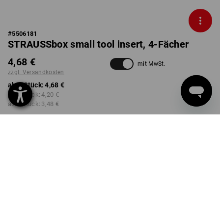
#
5506181
STRAUSSbox small tool insert, 4-Fächer
4,68 €
mit MwSt.
zzgl. Versandkosten
ab 1 Stück:
4,68 €
ab 2 Stück:
4,20 €
ab 6 Stück:
3,48 €
nicht verfügbar im
Lieferzeit ca. 2-4 Werktage
Workwearstore
Mengenrabatt
ab 1 Stück
ab 2 Stück
ab 6 Stück
Ersparnis:
Ersparnis:
Ersparnis:
0
%/
Stück
10
%/
Stück
26
%/
Stück