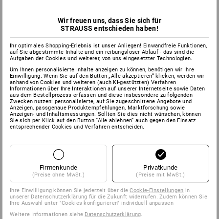
Wir freuen uns, dass Sie sich für
STRAUSS entschieden haben!
Ihr optimales Shopping-Erlebnis ist unser Anliegen! Einwandfreie Funktionen,
auf Sie abgestimmte Inhalte und ein reibungsloser Ablauf - das sind die
Aufgaben der Cookies und weiterer, von uns eingesetzter Technologien.
Um Ihnen personalisierte Inhalte anzeigen zu können, benötigen wir Ihre
Einwilligung. Wenn Sie auf den Button „Alle akzeptieren“ klicken, werden wir
anhand von Cookies und weiteren (auch KI-gestützten) Verfahren
Informationen über Ihre Interaktionen auf unserer Internetseite sowie Daten
aus dem Bestellprozess erfassen und diese insbesondere zu folgenden
Zwecken nutzen: personalisierte, auf Sie zugeschnittene Angebote und
Anzeigen, passgenaue Produktempfehlungen, Marktforschung sowie
Anzeigen- und Inhaltsmessungen. Sollten Sie dies nicht wünschen, können
Sie sich per Klick auf den Button “Alle ablehnen” auch gegen den Einsatz
entsprechender Cookies und Verfahren entscheiden.
Firmenkunde
Privatkunde
(Preise ohne MwSt.)
(Preise mit MwSt.)
Ihre Einwilligung können Sie jederzeit über die
Cookie-Einstellungen
in
unserer Datenschutzerklärung für die Zukunft widerrufen. Zudem können Sie
Ihre Auswahl unter "Cookies konfigurieren" individuell anpassen
Weitere Informationen siehe
Datenschutzerklärung
.