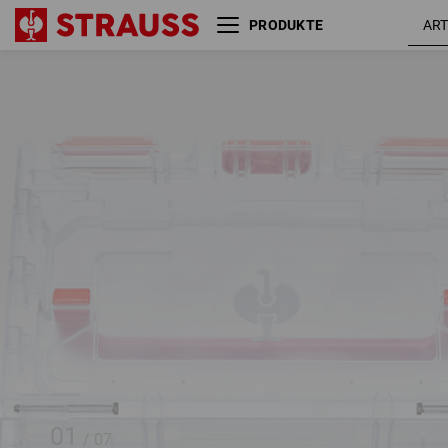
PRODUKTE
STRAUSSbox small
Steckschlüssel-Satz 1/4"
Einlage
01
/
07