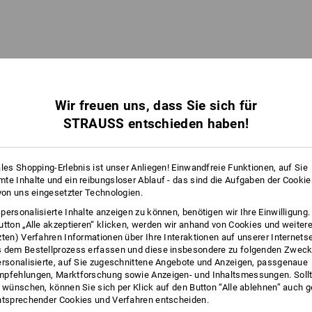
Wir freuen uns, dass Sie sich für
STRAUSS entschieden haben!
ales Shopping-Erlebnis ist unser Anliegen! Einwandfreie Funktionen, auf Sie
te Inhalte und ein reibungsloser Ablauf - das sind die Aufgaben der Cooki
 von uns eingesetzter Technologien.
STRAUSSbox 125 small
personalisierte Inhalte anzeigen zu können, benötigen wir Ihre Einwilligung
utton „Alle akzeptieren“ klicken, werden wir anhand von Cookies und weiter
zten) Verfahren Informationen über Ihre Interaktionen auf unserer Internets
 dem Bestellprozess erfassen und diese insbesondere zu folgenden Zwec
ersonalisierte, auf Sie zugeschnittene Angebote und Anzeigen, passgenaue
pfehlungen, Marktforschung sowie Anzeigen- und Inhaltsmessungen. Sollt
ATZSPAREND MIT OPTIMALEM ZUGRI
t wünschen, können Sie sich per Klick auf den Button “Alle ablehnen” auch 
ntsprechender Cookies und Verfahren entscheiden.