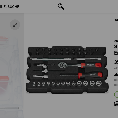
mit MwSt.
35,88 €
zzgl. Versandkosten
HANDWERKZE
W
#
S
E
3
zz
ab
ab
ab