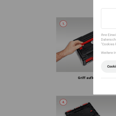
Ihre Einw
Datenschu
"Cookies 
Weitere I
Cooki
Griff aufklappen