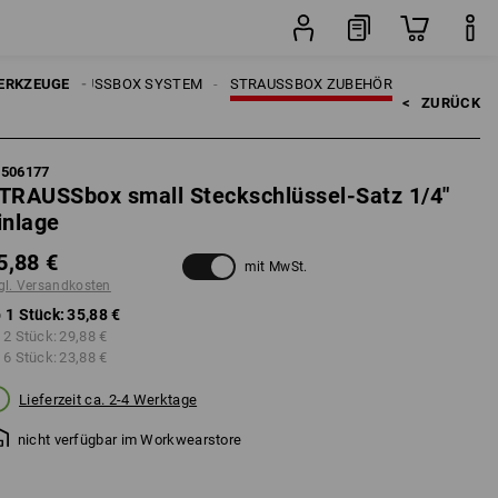
Stück
UGE
ERKZEUGE
STRAUSSBOX SYSTEM
STRAUSSBOX ZUBEHÖR
<   
ZURÜCK
5506177
TRAUSSbox small Steckschlüssel-Satz 1/4"
inlage
5,88 €
mit MwSt.
gl. Versandkosten
 1 Stück:
35,88 €
 2 Stück:
29,88 €
 6 Stück:
23,88 €
Lieferzeit ca. 2-4 Werktage
nicht verfügbar im Workwearstore