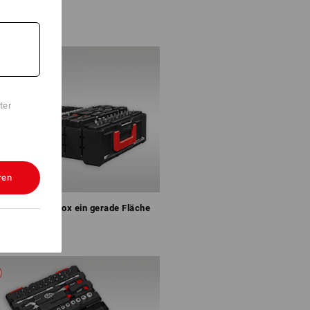
ter
ren
el bildet mit Box ein gerade Fläche