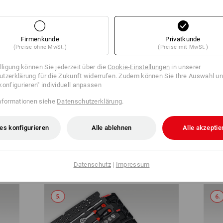
KOMPAKT & ÜBERSICHTLICH
Firmenkunde
Privatkunde
(Preise ohne MwSt.)
(Preise mit MwSt.)
illigung können Sie jederzeit über die
Cookie-Einstellungen
in unserer
tzerklärung für die Zukunft widerrufen. Zudem können Sie Ihre Auswahl un
konfigurieren" individuell anpassen
nformationen siehe
Datenschutzerklärung
.
es konfigurieren
Alle ablehnen
Alle akzeptie
STRAUSSbox 125 small öffnen
Deck
Datenschutz
|
Impressum