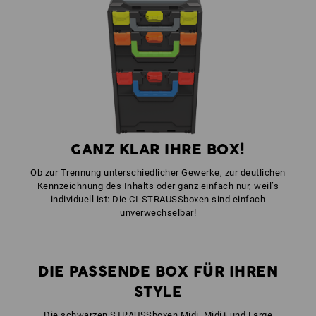
1
x
STRAUSSbox Verschlüsse
Farbe: feuerrot
1
x
STRAUSSbox Frontgriff uni + Deckelgriff
Farbe: warngelb
GANZ KLAR IHRE BOX!
Ob zur Trennung unterschiedlicher Gewerke, zur deutlichen
Kennzeichnung des Inhalts oder ganz einfach nur, weil’s
individuell ist: Die CI-STRAUSSboxen sind einfach
unverwechselbar!
DIE PASSENDE BOX FÜR IHREN
STYLE
Die schwarzen STRAUSSboxen Midi, Midi+ und Large