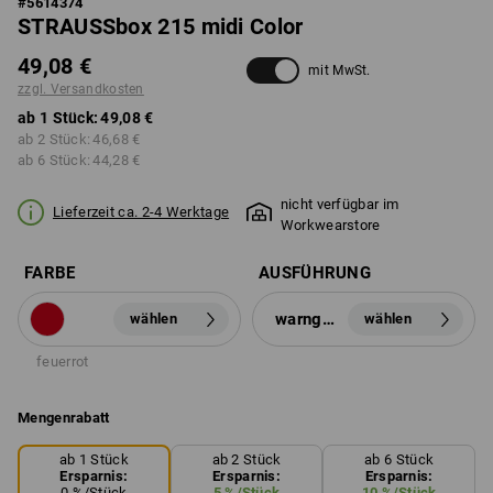
#
5614374
STRAUSSbox 215 midi Color
49,08 €
mit MwSt.
zzgl. Versandkosten
ab 1 Stück:
49,08 €
ab 2 Stück:
46,68 €
ab 6 Stück:
44,28 €
nicht verfügbar im
Lieferzeit ca. 2-4 Werktage
Workwearstore
FARBE
AUSFÜHRUNG
warngelb
wählen
wählen
feuerrot
Mengenrabatt
ab 1 Stück
ab 2 Stück
ab 6 Stück
Ersparnis:
Ersparnis:
Ersparnis:
0
%/
Stück
5
%/
Stück
10
%/
Stück