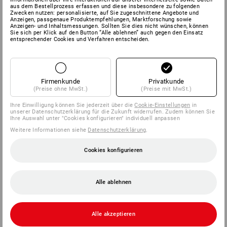
aus dem Bestellprozess erfassen und diese insbesondere zu folgenden
Zwecken nutzen: personalisierte, auf Sie zugeschnittene Angebote und
Anzeigen, passgenaue Produktempfehlungen, Marktforschung sowie
Anzeigen- und Inhaltsmessungen. Sollten Sie dies nicht wünschen, können
Sie sich per Klick auf den Button “Alle ablehnen” auch gegen den Einsatz
entsprechender Cookies und Verfahren entscheiden.
Innerhalb des Systems lässt sich jede Box mit jeder
beliebigen STRAUSSbox verbinden. Der Kreativität und
individuellen Bedürfnissen sind dabei so gut wie keine
Grenzen gesetzt.
Firmenkunde
Privatkunde
PASST
(Preise ohne MwSt.)
(Preise mit MwSt.)
IMMER
Ihre Einwilligung können Sie jederzeit über die
Cookie-Einstellungen
in
unserer Datenschutzerklärung für die Zukunft widerrufen. Zudem können Sie
Ihre Auswahl unter "Cookies konfigurieren" individuell anpassen
Weitere Informationen siehe
Datenschutzerklärung
.
Cookies konfigurieren
Alle ablehnen
Alle akzeptieren