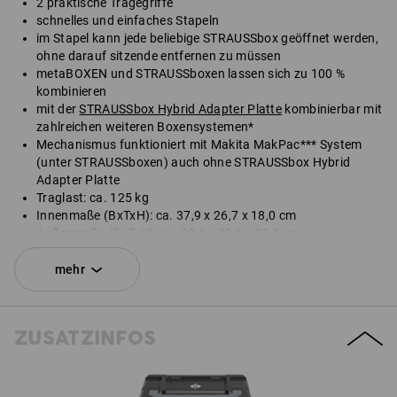
2 praktische Tragegriffe
schnelles und einfaches Stapeln
im Stapel kann jede beliebige STRAUSSbox geöffnet werden,
ohne darauf sitzende entfernen zu müssen
metaBOXEN und STRAUSSboxen lassen sich zu 100 %
kombinieren
mit der
STRAUSSbox Hybrid Adapter Platte
kombinierbar mit
zahlreichen weiteren Boxensystemen*
Mechanismus funktioniert mit Makita MakPac*** System
(unter STRAUSSboxen) auch ohne STRAUSSbox Hybrid
Adapter Platte
Traglast: ca. 125 kg
Innenmaße (BxTxH): ca. 37,9 x 26,7 x 18,0 cm
Außenmaße (BxTxH): ca. 39,6 x 29,6 x 21,5 cm
*Nicht im Lieferumfang enthalten.
mehr
Lieferung ohne Inhalt.
ZUSATZINFOS
SET BESTEHEND AUS:
1
x
STRAUSSbox 215 midi N
Farbe: schwarz