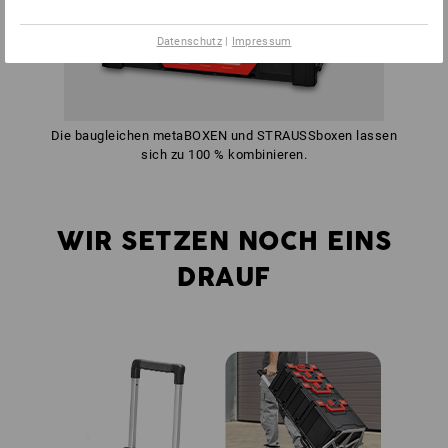
Datenschutz
|
Impressum
Die baugleichen metaBOXEN und STRAUSSboxen lassen
sich zu 100 % kombinieren.
WIR SETZEN NOCH EINS
DRAUF