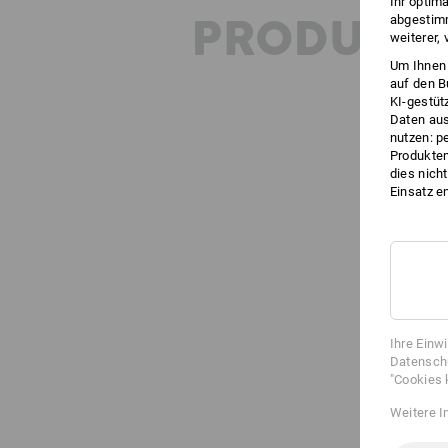
Ihr optim
PRODUKT
abgestimm
weiterer,
Um Ihnen 
auf den B
KI-gestüt
Daten aus
nutzen: p
Produktem
dies nich
Einsatz e
Ihre Einw
Datenschu
"Cookies 
Weitere I