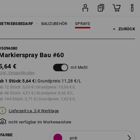
Stück
BETRIEBSBEDARF
BAUZUBEHÖR
SPRAYS
<   
ZURÜCK
#
5096080
Markierspray Bau #60
5,64 €
mit MwSt.
zzgl. Versandkosten
ab 1 Stück:
5,64 €
| Grundpreis:
11,28 €
/L
ab 12 Stück:
5,03 €
| Grundpreis:
10,06 €
/L
ab 48 Stück:
4,31 €
| Grundpreis:
8,62 €
/L
ab 144 Stück:
3,71 €
| Grundpreis:
7,42 €
/L
Lieferzeit ca. 2-4 Werktage
nicht verfügbar im Workwearstore
FARBE
pink