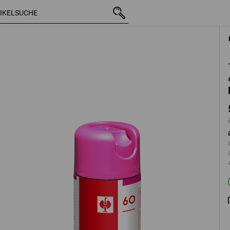
mit MwSt.
5,64 €
pink
zzgl. Versandkosten