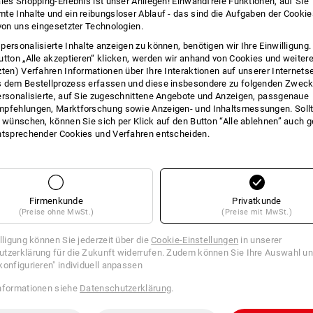
ales Shopping-Erlebnis ist unser Anliegen! Einwandfreie Funktionen, auf Sie
INFO
te Inhalte und ein reibungsloser Ablauf - das sind die Aufgaben der Cooki
 von uns eingesetzter Technologien.
personalisierte Inhalte anzeigen zu können, benötigen wir Ihre Einwilligung
utton „Alle akzeptieren“ klicken, werden wir anhand von Cookies und weiter
zten) Verfahren Informationen über Ihre Interaktionen auf unserer Internets
BESC
 dem Bestellprozess erfassen und diese insbesondere zu folgenden Zwec
ersonalisierte, auf Sie zugeschnittene Angebote und Anzeigen, passgenaue
pfehlungen, Marktforschung sowie Anzeigen- und Inhaltsmessungen. Sollt
Ideal für
kurzfristige
Markierungs-, K
t wünschen, können Sie sich per Klick auf den Button “Alle ablehnen” auch 
im Bau- und Vermessungswesen und 
ntsprechender Cookies und Verfahren entscheiden.
Oberflächen geeignet.
Mit Schutzkapp
Verwendung ohne verschmutzte Händ
in 4 verschiedenen Farben
einfache Verwendung ohne ve
Firmenkunde
Privatkunde
(Preise ohne MwSt.)
(Preise mit MwSt.)
Inhalt: 500 ml
Gefahrenhinweise
illigung können Sie jederzeit über die
Cookie-Einstellungen
in unserer
tzerklärung für die Zukunft widerrufen. Zudem können Sie Ihre Auswahl un
H222
Extrem entzündbares Aerosol.
konfigurieren" individuell anpassen
H229
Behälter steht unter Druck: Kan
H315
verursacht Hautreizungen.
nformationen siehe
Datenschutzerklärung
.
H319
Verursacht schwere Augenreizu
H336
Kann Schläfrigkeit und Benomm