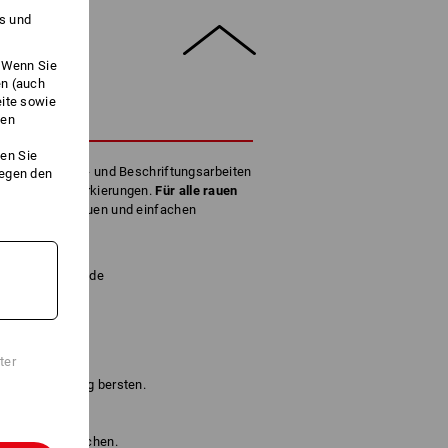
es und
. Wenn Sie
en (auch
eite sowie
HREIBUNG
ken
en Sie
ennzeichnungs- und Beschriftungsarbeiten
gegen den
für Straßenmarkierungen.
Für alle rauen
e zur zielgenauen und einfachen
e.
rschmutzte Hände
ter
n bei Erwärmung bersten.
ng.
enheit verursachen.