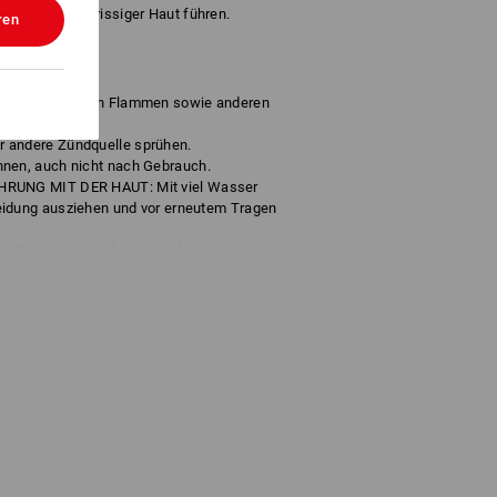
 spröder oder rissiger Haut führen.
ren
dern gelangen.
 Funken, offenen Flammen sowie anderen
auchen.
 andere Zündquelle sprühen.
nnen, auch nicht nach Gebrauch.
HRUNG MIT DER HAUT: Mit viel Wasser
eidung ausziehen und vor erneutem Tragen
 Person an die frische Luft bringen und
 Unwohlsein
nrufen.
 DEN AUGEN: Einige Minuten lang
dene Kontaktlinsen nach Möglichkeit
chützen und nicht Temperaturen von mehr
egionalen/nationalen/internationalen