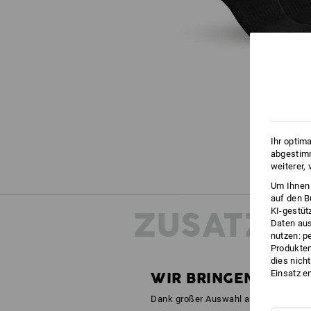
Ihr optim
abgestimm
weiterer,
Um Ihnen 
auf den B
ZUSATZIN
KI-gestüt
Daten aus
nutzen: p
Produktem
dies nich
Einsatz e
WIR BRINGEN FARBE 
Dank großer Auswahl aus der motion2