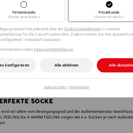
Firmenkunde
Privatkunde
(Preise ohne MwSt.)
(Preise mit MwSt.)
illigung können Sie jederzeit über die
Cookie-Einstellungen
in unserer
tzerklärung für die Zukunft widerrufen. Zudem können Sie Ihre Auswahl un
konfigurieren" individuell anpassen
nformationen siehe
Datenschutzerklärung
.
es konfigurieren
Alle ablehnen
Alle akzeptie
Datenschutz
|
Impressum
PERFEKTE SOCKE
ird vor allem vom Bewegungsgrad und der Außentemperatur beeinflusst. M
L FEELING bis X-WARM FEELING sorgen die e.s. Socken je nach Außentem
en!