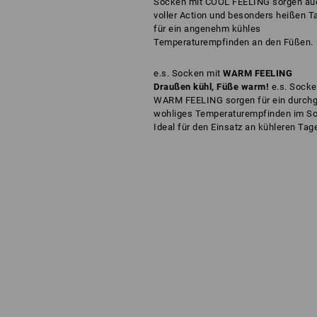
Socken mit COOL FEELING sorgen au
voller Action und besonders heißen T
für ein angenehm kühles
Temperaturempfinden an den Füßen.
e.s. Socken mit
WARM FEELING
Draußen kühl, Füße warm!
e.s. Socke
WARM FEELING sorgen für ein durch
wohliges Temperaturempfinden im S
Ideal für den Einsatz an kühleren Tag