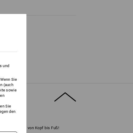
es und
. Wenn Sie
en (auch
eite sowie
ken
en Sie
gegen den
ook an. Style von Kopf bis Fuß!