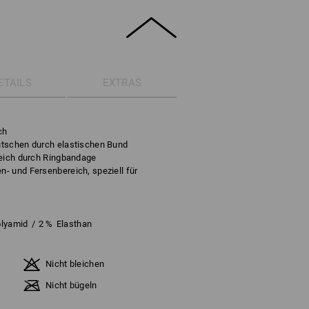
ETAILS
EXTRAS
ch
utschen durch elastischen Bund
reich durch Ringbandage
- und Fersenbereich, speziell für
lyamid
/
2
%
Elasthan
Nicht bleichen
Nicht bügeln