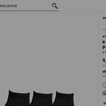
mit MwSt.
9,48 €
33-35
arz
zzgl. Versandkosten
A
#
e
P
3 
9
zz
ab
ab
F