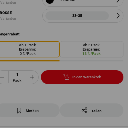
 Varianten
RÖSSE
33-35
 Varianten
ngenrabatt
ab 1 Pack
ab 5 Pack
Ersparnis:
Ersparnis:
0
%/
Pack
13
%/
Pack
In den Warenkorb
Pack
Merken
Teilen