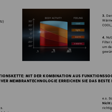
3.
Dara
Wärmes
tz)
COOL,
4.
Nut
Filter
um das
gewün
IONSKETTE: MIT DER KOMBINATION AUS FUNKTIONSSO
VER MEMBRANTECHNOLOGIE ERREICHEN SIE DAS BESTE 
e.s. 
Nicht 
s.
richti