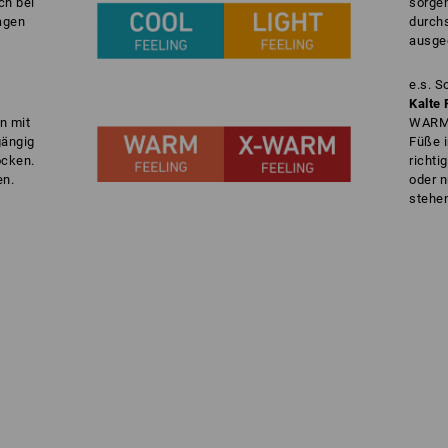
ch bei
sorgen
agen
durch
ausge
e.s. 
Kalte 
n mit
WARM 
gängig
Füße 
ocken.
richti
en.
oder n
stehen