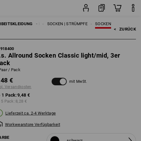
Pack
RBEITSKLEIDUNG
HERREN
SOCKEN | STRÜMPFE
SOCKEN
<   
ZURÜCK
7918400
.s. Allround Socken Classic light/mid, 3er
ack
Paar / Pack
,48 €
mit MwSt.
gl. Versandkosten
 1 Pack:
9,48 €
 5 Pack:
8,28 €
Lieferzeit ca. 2-4 Werktage
Workwearstore Verfügbarkeit
ARBE
schwarz