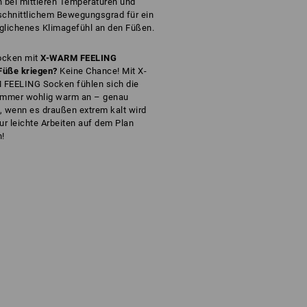
 bei mittleren Temperaturen und
schnittlichem Bewegungsgrad für ein
glichenes Klimagefühl an den Füßen.
Socken mit
X-WARM FEELING
Füße kriegen?
Keine Chance! Mit X-
FEELING Socken fühlen sich die
immer wohlig warm an – genau
g, wenn es draußen extrem kalt wird
ur leichte Arbeiten auf dem Plan
!