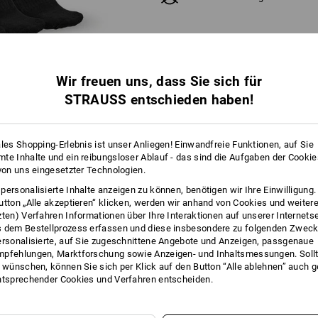
Wir freuen uns, dass Sie sich für
STRAUSS entschieden haben!
ales Shopping-Erlebnis ist unser Anliegen! Einwandfreie Funktionen, auf Sie
te Inhalte und ein reibungsloser Ablauf - das sind die Aufgaben der Cooki
 von uns eingesetzter Technologien.
personalisierte Inhalte anzeigen zu können, benötigen wir Ihre Einwilligung
utton „Alle akzeptieren“ klicken, werden wir anhand von Cookies und weiter
FOS
zten) Verfahren Informationen über Ihre Interaktionen auf unserer Internets
 dem Bestellprozess erfassen und diese insbesondere zu folgenden Zwec
ersonalisierte, auf Sie zugeschnittene Angebote und Anzeigen, passgenaue
pfehlungen, Marktforschung sowie Anzeigen- und Inhaltsmessungen. Sollt
t wünschen, können Sie sich per Klick auf den Button “Alle ablehnen” auch 
ntsprechender Cookies und Verfahren entscheiden.
INS SPIEL
020-Farbwelt passen sich die Socken ab sofort dem Lieblings-Workwear-L