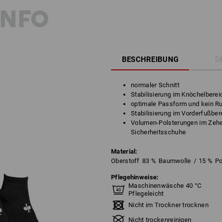
INFO
BESCHREIBUNG
D
normaler Schnitt
Stabilisierung im Knöchelberei
optimale Passform und kein R
Stabilisierung im Vorderfußbe
Volumen-Polsterungen im Zehen
Sicherheitsschuhe
Material:
Oberstoff
83
%
Baumwolle
/
15
%
Po
Pflegehinweise:
Maschinenwäsche 40 °C
Pflegeleicht
Nicht im Trockner trocknen
Nicht trockenreinigen