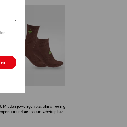
ter
ren
it den jeweiligen e.s. clima feeling
peratur und Action am Arbeitsplatz