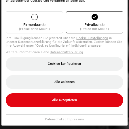
entsprechender Cookies und Verfahren entscheiden.
Firmenkunde
Privatkunde
(Preise ohne MwSt.)
(Preise mit MwSt.)
Ihre Einwilligung können Sie jederzeit über die
Cookie-Einstellungen
in
unserer Datenschutzerklärung für die Zukunft widerrufen. Zudem können Sie
Ihre Auswahl unter "Cookies konfigurieren" individuell anpassen
Weitere Informationen siehe
Datenschutzerklärung
.
Cookies konfigurieren
Alle ablehnen
Alle akzeptieren
Datenschutz
|
Impressum