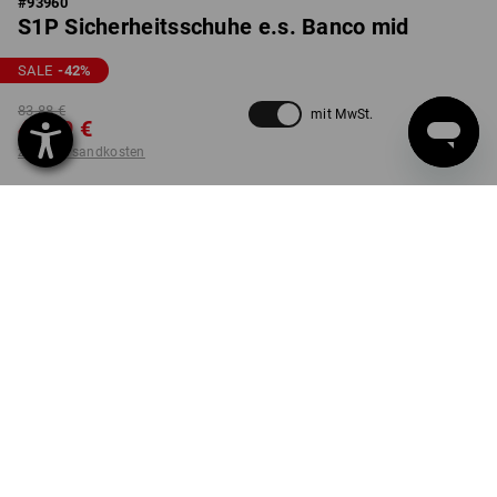
#
93960
S1P Sicherheitsschuhe e.s. Banco mid
SALE
-42
%
83,88 €
mit MwSt.
47,99 €
zzgl. Versandkosten
nicht verfügbar im
Nicht lieferbar
Workwearstore
FARBE
GRÖSSE
45
wählen
schwarz / anthrazit
Die Variante ist leider ausverkauft.
LIEFERUNG NUR SOLANGE DER VORRAT REICHT!