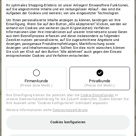
Ihr optimales Shopping-Erlebnis ist unser Anliegen! Einwandfreie Funktionen,
auf Sie abgestimmte Inhalte und ein reibungsloser Ablauf - das sind die
Aufgaben der Cookies und weiterer, von uns eingesetzter Technologien.
Um Ihnen personalisierte Inhalte anzeigen zu können, benötigen wir Ihre
Einwilligung. Wenn Sie auf den Button „Alle akzeptieren“ klicken, werden wir
anhand von Cookies und weiteren (auch KI-gestützten) Verfahren
Informationen über Ihre Interaktionen auf unserer Internetseite sowie Daten
aus dem Bestellprozess erfassen und diese insbesondere zu folgenden
Zwecken nutzen: personalisierte, auf Sie zugeschnittene Angebote und
Anzeigen, passgenaue Produktempfehlungen, Marktforschung sowie
Anzeigen- und Inhaltsmessungen. Sollten Sie dies nicht wünschen, können
Sie sich per Klick auf den Button “Alle ablehnen” auch gegen den Einsatz
entsprechender Cookies und Verfahren entscheiden.
Firmenkunde
Privatkunde
(Preise ohne MwSt.)
(Preise mit MwSt.)
Ihre Einwilligung können Sie jederzeit über die
Cookie-Einstellungen
in
unserer Datenschutzerklärung für die Zukunft widerrufen. Zudem können Sie
Ihre Auswahl unter "Cookies konfigurieren" individuell anpassen
Weitere Informationen siehe
Datenschutzerklärung
.
Cookies konfigurieren