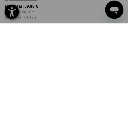
ab 1 Paar:
59,88 €
ab 3 Paar:
56,28 €
ab 10 Paar:
51,48 €
Lieferzeit ca. 2-4 Werktage
Workwearstore Verfügbarkeit
FARBE
GRÖSSE
41
wählen
wählen
hellbeige
Mengenrabatt
ab 1 Paar
ab 3 Paar
ab 10 Paar
Ersparnis:
Ersparnis:
Ersparnis:
0
%/
Paar
6
%/
Paar
14
%/
Paar
Paar