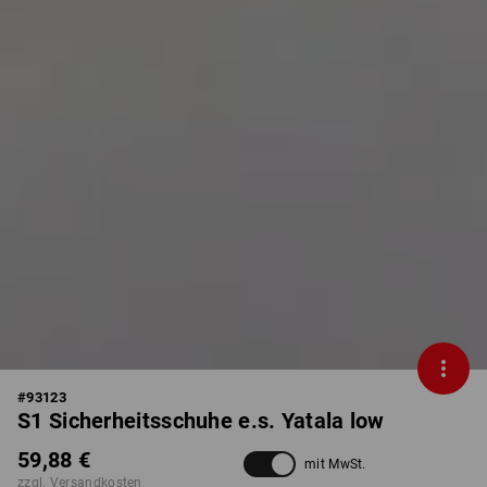
#
93123
S1 Sicherheitsschuhe e.s. Yatala low
59,88 €
mit MwSt.
zzgl. Versandkosten