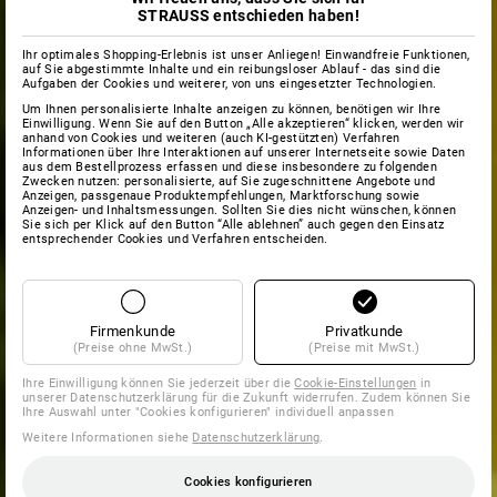
STRAUSS entschieden haben!
Ihr optimales Shopping-Erlebnis ist unser Anliegen! Einwandfreie Funktionen,
auf Sie abgestimmte Inhalte und ein reibungsloser Ablauf - das sind die
Aufgaben der Cookies und weiterer, von uns eingesetzter Technologien.
Um Ihnen personalisierte Inhalte anzeigen zu können, benötigen wir Ihre
Einwilligung. Wenn Sie auf den Button „Alle akzeptieren“ klicken, werden wir
anhand von Cookies und weiteren (auch KI-gestützten) Verfahren
Informationen über Ihre Interaktionen auf unserer Internetseite sowie Daten
aus dem Bestellprozess erfassen und diese insbesondere zu folgenden
Zwecken nutzen: personalisierte, auf Sie zugeschnittene Angebote und
Anzeigen, passgenaue Produktempfehlungen, Marktforschung sowie
Anzeigen- und Inhaltsmessungen. Sollten Sie dies nicht wünschen, können
Sie sich per Klick auf den Button “Alle ablehnen” auch gegen den Einsatz
entsprechender Cookies und Verfahren entscheiden.
Firmenkunde
Privatkunde
(Preise ohne MwSt.)
(Preise mit MwSt.)
Ihre Einwilligung können Sie jederzeit über die
Cookie-Einstellungen
in
unserer Datenschutzerklärung für die Zukunft widerrufen. Zudem können Sie
Ihre Auswahl unter "Cookies konfigurieren" individuell anpassen
Weitere Informationen siehe
Datenschutzerklärung
.
Cookies konfigurieren