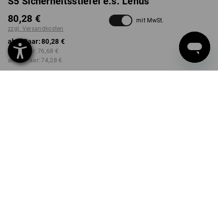
S5 Sicherheitsstiefel e.s. Lenus
80,28 €
mit MwSt.
zzgl. Versandkosten
ab 1 Paar:
80,28 €
ab 3 Paar:
76,68 €
ab 10 Paar:
74,28 €
nicht verfügbar im
Lieferzeit ca. 2-4 Werktage
Workwearstore
FARBE
GRÖSSE
38
wählen
wählen
gelb
Mengenrabatt
ab 1 Paar
ab 3 Paar
ab 10 Paar
Ersparnis:
Ersparnis:
Ersparnis:
0
%/
Paar
4
%/
Paar
7
%/
Paar