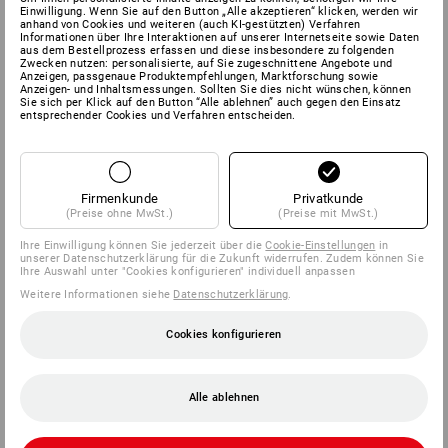
Einwilligung. Wenn Sie auf den Button „Alle akzeptieren“ klicken, werden wir
anhand von Cookies und weiteren (auch KI-gestützten) Verfahren
Informationen über Ihre Interaktionen auf unserer Internetseite sowie Daten
aus dem Bestellprozess erfassen und diese insbesondere zu folgenden
Zwecken nutzen: personalisierte, auf Sie zugeschnittene Angebote und
Anzeigen, passgenaue Produktempfehlungen, Marktforschung sowie
Anzeigen- und Inhaltsmessungen. Sollten Sie dies nicht wünschen, können
Sie sich per Klick auf den Button “Alle ablehnen” auch gegen den Einsatz
entsprechender Cookies und Verfahren entscheiden.
Firmenkunde
Privatkunde
(Preise ohne MwSt.)
(Preise mit MwSt.)
Ihre Einwilligung können Sie jederzeit über die
Cookie-Einstellungen
in
unserer Datenschutzerklärung für die Zukunft widerrufen. Zudem können Sie
Ihre Auswahl unter "Cookies konfigurieren" individuell anpassen
Weitere Informationen siehe
Datenschutzerklärung
.
Cookies konfigurieren
Alle ablehnen