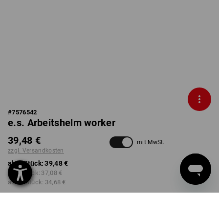
#
7576542
e.s. Arbeitshelm worker
39,48 €
mit MwSt.
zzgl. Versandkosten
ab 1 Stück:
39,48 €
ab 3 Stück:
37,08 €
ab 10 Stück:
34,68 €
Lieferzeit ca. 2-4 Werktage
Workwearstore Verfügbarkeit