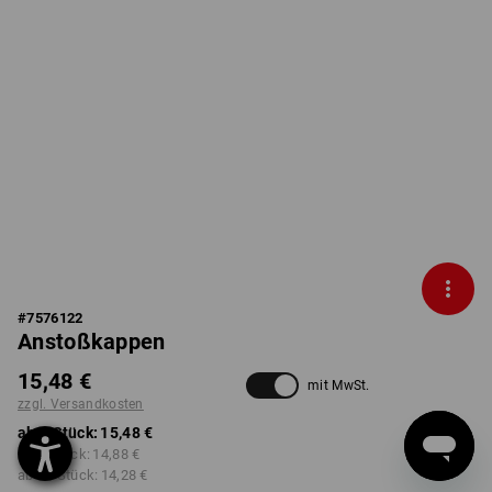
#
7576122
Anstoßkappen
15,48 €
mit MwSt.
zzgl. Versandkosten
ab 1 Stück:
15,48 €
ab 5 Stück:
14,88 €
ab 20 Stück:
14,28 €