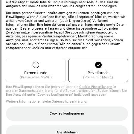
auf Sie abgestimmte Inhalte und ein reibungsloser Ablauf - das sind die
Aufgaben der Cookies und weiterer, von uns eingesetzter Technologien.
Um Ihnen personalisierte Inhalte anzeigen zu können, benötigen wir Ihre
Einwilligung. Wenn Sie auf den Button „Alle akzeptieren“ klicken, werden wir
anhand von Cookies und weiteren (auch KI-gestützten) Verfahren
Informationen über Ihre Interaktionen auf unserer Internetseite sowie Daten
aus dem Bestellprozess erfassen und diese insbesondere zu folgenden
Zwecken nutzen: personalisierte, auf Sie zugeschnittene Angebote und
Anzeigen, passgenaue Produktempfehlungen, Marktforschung sowie
Anzeigen- und Inhaltsmessungen. Sollten Sie dies nicht wünschen, können
Sie sich per Klick auf den Button “Alle ablehnen” auch gegen den Einsatz
entsprechender Cookies und Verfahren entscheiden.
Firmenkunde
Privatkunde
(Preise ohne MwSt.)
(Preise mit MwSt.)
Ihre Einwilligung können Sie jederzeit über die
Cookie-Einstellungen
in
unserer Datenschutzerklärung für die Zukunft widerrufen. Zudem können Sie
Ihre Auswahl unter "Cookies konfigurieren" individuell anpassen
Weitere Informationen siehe
Datenschutzerklärung
.
Cookies konfigurieren
Alle ablehnen