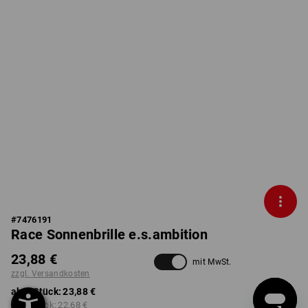
#
7476191
Race Sonnenbrille e.s.ambition
23,88 €
mit MwSt.
zzgl. Versandkosten
ab 1 Stück:
23,88 €
ab 3 Stück:
22,68 €