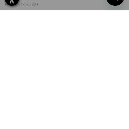
ab 10 Stück:
20,28 €
Lieferzeit ca. 2-4 Werktage
Workwearstore Verfügbarkeit
FARBE
wählen
schwarz / warngelb
Mengenrabatt
ab 1 Stück
ab 3 Stück
ab 10 Stück
Ersparnis:
Ersparnis:
Ersparnis:
0
%/
Stück
5
%/
Stück
15
%/
Stück
Stück